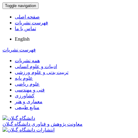
Toggle navigation
صفحه اصلی
فهرست نشریات
تماس با ما
English
فهرست نشریات
همه نشریات
ادبیات و علوم انسانی
تربیت بدنی و علوم ورزشی
علوم پایه
علوم ریاضی
فنی و مهندسی
کشاورزی
معماری و هنر
منابع طبیعی
معاونت پژوهش و فناوری دانشگاه گیلان