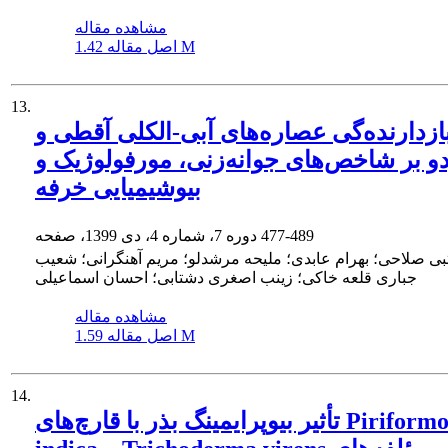
مشاهده مقاله
1.42 M
اصل مقاله
13.
 بازدارنده‌گی عصاره‌های آبی-الکلی آقطی و
و بر شاخص‌های جوانه‌زنی، مورفولوژیک و
بیوشیمیایی خرفه
477-489
دوره 7، شماره 4، دی 1399، صفحه
ی صلاحی؛ بهرام عابدی؛ ملیحه مرشدلو؛ مریم آهنگرانی؛ شعیب
جباری قلعه خاکی؛ زینب اصغری دشتابی؛ احسان اسماعیلی
مشاهده مقاله
1.59 M
اصل مقاله
14.
تأثیر بیوپرایمینگ بذر با قارچ‌های Piriformospora