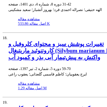
31-42
دوره 8، شماره 4، دی 1401، صفحه
الهه حنیفی؛ نصراله احمدی فرد؛ بهروز آتشبار؛ سعید مشکینی
مشاهده مقاله
533.86 K
اصل مقاله
18.
تغییرات پوشش سبز و محتوای کلروفیل و
کاروتنوئید ماریتیغال (Silybum marianum L.) در
واکنش به پیش‌تیمار آبی بذر و کمبود آب
59-70
دوره 5، شماره 2، تیر 1397، صفحه
ایرج یعقوبیان؛ کاظم قاسمی گلعذانی؛ یعقوب راعی
مشاهده مقاله
1.29 M
اصل مقاله
19.