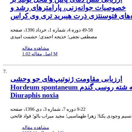
خصوصیات جوانه‌زنی، پارامترهای رشد و
‌های فتوسنتزی ذرت هیبرید تری وی کراس
49-58
دوره 4، شماره 1، خرداد 1396، صفحه
مصطفی نجفی؛ خدیجه احمدی؛ حشمت امیدی
مشاهده مقاله
1.02 M
اصل مقاله
7.
ارزیابی مقاومت ژنوتیپ‌های جو وحشی
Hordeum spontaneum به شته روسی گندم
Diuraphis noxia
9-22
دوره 7، شماره 3، دی 1396، صفحه
نسیم وجودی یکتا؛ زهرا طهماسبی؛ مجید میراب بالو؛ فواد فاتحی
مشاهده مقاله