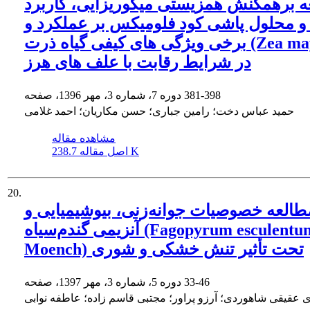
ه برهمکنش همزیستی میکوریزایی، کاربرد
و محلول پاشی کود فلومیکس بر عملکرد و
برخی ویژگی های کیفی گیاه ذرت (Zea mays L.)
در شرایط رقابت با علف های هرز
381-398
دوره 7، شماره 3، مهر 1396، صفحه
حمید عباس دخت؛ رامین جباری؛ حسن مکاریان؛ احمد غلامی
مشاهده مقاله
238.7 K
اصل مقاله
20.
طالعه خصوصیات جوانه‌زنی، بیوشیمیایی و
آنزیمی گندم‌سیاه (Fagopyrum esculentum
Moench) تحت تأثیر تنش خشکی و شوری
33-46
دوره 5، شماره 3، مهر 1397، صفحه
 عقیقی شاهوردی؛ آرزو پراور؛ مجتبی قاسم زاده؛ عاطفه نوابی