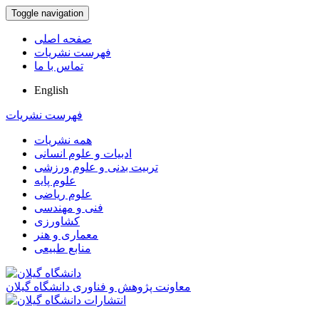
Toggle navigation
صفحه اصلی
فهرست نشریات
تماس با ما
English
فهرست نشریات
همه نشریات
ادبیات و علوم انسانی
تربیت بدنی و علوم ورزشی
علوم پایه
علوم ریاضی
فنی و مهندسی
کشاورزی
معماری و هنر
منابع طبیعی
معاونت پژوهش و فناوری دانشگاه گیلان