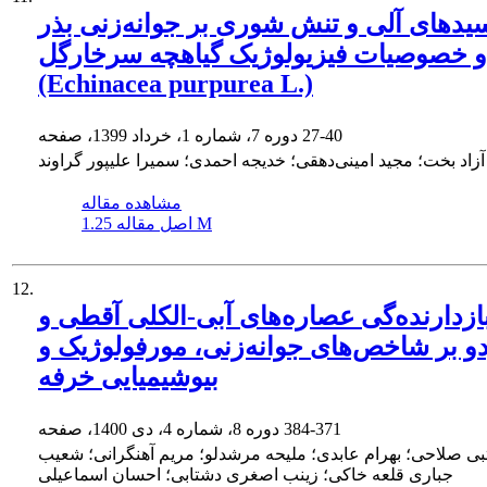
اسیدهای آلی و تنش شوری بر جوانه‌زنی بذر
و خصوصیات فیزیولوژیک گیاهچه سرخارگل
(Echinacea purpurea L.)
27-40
دوره 7، شماره 1، خرداد 1399، صفحه
زاد بخت؛ مجید امینی‌دهقی؛ خدیجه احمدی؛ سمیرا علیپور گراوند
مشاهده مقاله
1.25 M
اصل مقاله
12.
 بازدارنده‌گی عصاره‌های آبی-الکلی آقطی و
و بر شاخص‌های جوانه‌زنی، مورفولوژیک و
بیوشیمیایی خرفه
384-371
دوره 8، شماره 4، دی 1400، صفحه
ی صلاحی؛ بهرام عابدی؛ ملیحه مرشدلو؛ مریم آهنگرانی؛ شعیب
جباری قلعه خاکی؛ زینب اصغری دشتابی؛ احسان اسماعیلی