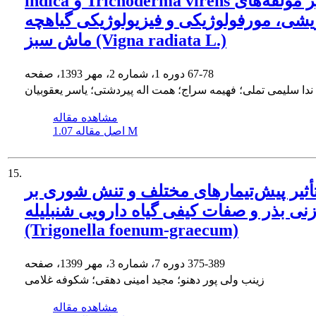
indica و Trichoderma virens بر مؤلفه‌های
یشی، مورفولوژیکی و فیزیولوژیکی گیاهچه
ماش سبز (Vigna radiata L.)
67-78
دوره 1، شماره 2، مهر 1393، صفحه
ندا سلیمی تملی؛ فهیمه سراج؛ همت اله پیردشتی؛ یاسر یعقوبیان
مشاهده مقاله
1.07 M
اصل مقاله
15.
أثیر پیش‌تیمارهای مختلف و تنش شوری بر
زنی بذر و صفات کیفی گیاه دارویی شنبلیله
(Trigonella foenum-graecum)
375-389
دوره 7، شماره 3، مهر 1399، صفحه
زینب ولی پور دهنو؛ مجید امینی دهقی؛ شکوفه غلامی
مشاهده مقاله