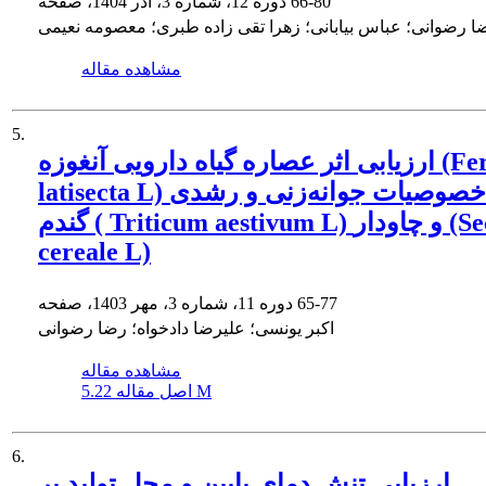
66-80
دوره 12، شماره 3، آذر 1404، صفحه
ا رضوانی؛ عباس بیابانی؛ زهرا تقی زاده طبری؛ معصومه نعیمی
مشاهده مقاله
5.
ارزیابی اثر عصاره گیاه دارویی آنغوزه (Ferula
latisecta L) بر خصوصیات جوانه‌زنی و رشدی
گندم ( Triticum aestivum L) و چاودار (Secale
cereale L)
65-77
دوره 11، شماره 3، مهر 1403، صفحه
اکبر یونسی؛ علیرضا دادخواه؛ رضا رضوانی
مشاهده مقاله
5.22 M
اصل مقاله
6.
ارزیابی تنش دمای پایین و محل تولید بر