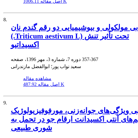
1006.11 K
اصل مقاله
8.
بی مولکولی و بیوشیمیایی دو رقم گندم نان
(.Triticum aestivum L) تحت تأثیر تنش
اکسیداتیو
357-367
دوره 7، شماره 3، مهر 1396، صفحه
سعید نواب پور؛ ابوالفضل مازندرانی
مشاهده مقاله
487.92 K
اصل مقاله
9.
بی ویژگی‌های جوانه‌زنی، مورفوفیزیولوژیک
یم‌های آنتی اکسیدانت ارقام جو در تحمل به
شوری طبیعی