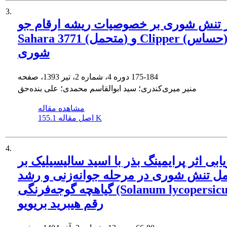
3.
ر تنش شوری بر خصوصیات ریشه ارقام جو
Sahara 3771 (متحمل) و Clipper (حساس) به
شوری
175-184
دوره 4، شماره 2، تیر 1393، صفحه
منیر میری‌کندری؛ سید ابوالقاسم محمدی؛ علی بنده‌حق
مشاهده مقاله
155.1 K
اصل مقاله
4.
یابی اثر پرایمینگ بذر با اسید سالیسیلیک بر
ل تنش شوری در مرحله جوانه‌زنی و رشد
گیاهچه گوجه‌فرنگی (Solanum lycopersicum)
رقم هیبرید بریویو