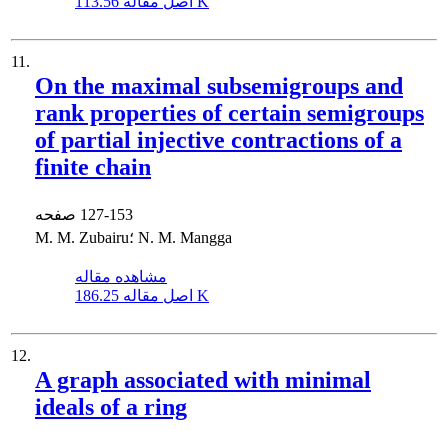
113.56 K
اصل مقاله
11.
On the maximal subsemigroups and
rank properties of certain semigroups
of partial injective contractions of a
finite chain
127-153
صفحه
M. M. Zubairu؛ N. M. Mangga
مشاهده مقاله
186.25 K
اصل مقاله
12.
A graph associated with minimal
ideals of a ring