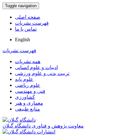
Toggle navigation
صفحه اصلی
فهرست نشریات
تماس با ما
English
فهرست نشریات
همه نشریات
ادبیات و علوم انسانی
تربیت بدنی و علوم ورزشی
علوم پایه
علوم ریاضی
فنی و مهندسی
کشاورزی
معماری و هنر
منابع طبیعی
معاونت پژوهش و فناوری دانشگاه گیلان