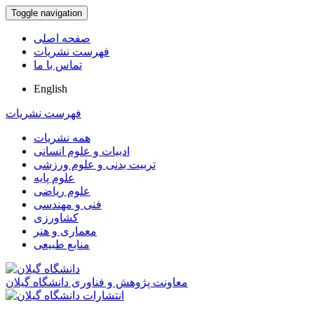
Toggle navigation
صفحه اصلی
فهرست نشریات
تماس با ما
English
فهرست نشریات
همه نشریات
ادبیات و علوم انسانی
تربیت بدنی و علوم ورزشی
علوم پایه
علوم ریاضی
فنی و مهندسی
کشاورزی
معماری و هنر
منابع طبیعی
معاونت پژوهش و فناوری دانشگاه گیلان