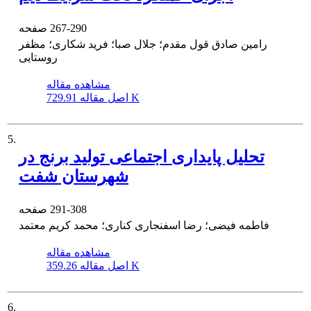
267-290
صفحه
رامین صادق قول مقدم؛ جلال صبا؛ فرید شکاری؛ مظفر
روستایی
مشاهده مقاله
729.91 K
اصل مقاله
5.
تحلیل پایداری اجتماعی تولید برنج در
شهرستان شفت
291-308
صفحه
فاطمه فیضی؛ رضا اسفنجاری کناری؛ محمد کریم معتمد
مشاهده مقاله
359.26 K
اصل مقاله
6.