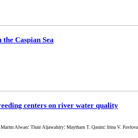
n the Caspian Sea
eeding centers on river water quality
Hanna Abdulkareem Husse؛ Shaymaa Abdulhameed Khudair؛ Marim Alwan؛ Thair Aljawahiry؛ Maytham T. Qasim؛ Irina V. Pavlova