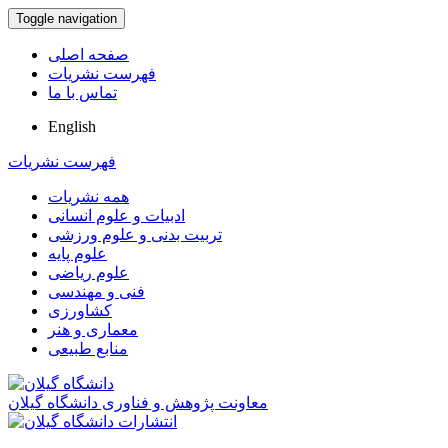
Toggle navigation
صفحه اصلی
فهرست نشریات
تماس با ما
English
فهرست نشریات
همه نشریات
ادبیات و علوم انسانی
تربیت بدنی و علوم ورزشی
علوم پایه
علوم ریاضی
فنی و مهندسی
کشاورزی
معماری و هنر
منابع طبیعی
معاونت پژوهش و فناوری دانشگاه گیلان