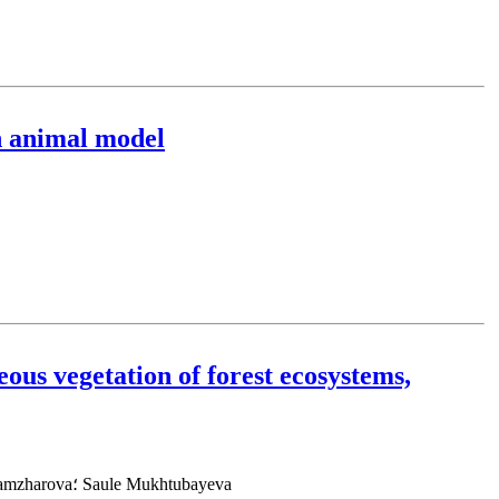
an animal model
us vegetation of forest ecosystems,
Sholpan Zhumadina؛ Klara Izbastina؛ Aiman Karabalayeva؛ Dinara Shakeneva؛ Temirbay Daribay؛ Arailym Kurmanova؛ Latipa Kozhamzharova؛ Saule Mukhtubayeva