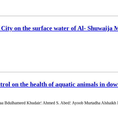
 City on the surface water of Al- Shuwaija 
ntrol on the health of aquatic animals in do
Tas؛ Sarab W. Alwash؛ Taif Ahmed؛ Shaymaa Bdulhameed Khudair؛ Ahmed S. Abed؛ Ayoob Murtadha Alshaikh Faqri