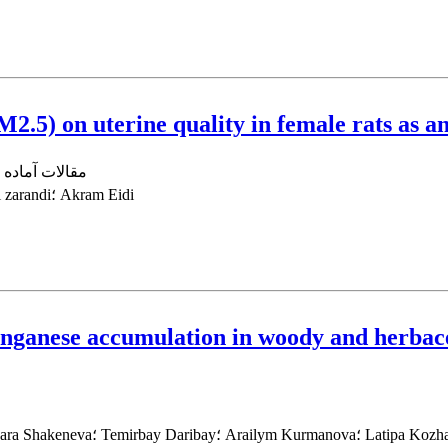
PM2.5) on uterine quality in female rats as 
مقالات آماده ا
Nazli Yazdani Karganrood؛ Pejman Mortazavi؛ Saeed Motesaddi zarandi؛ Akram Eidi
nganese accumulation in woody and herbaceo