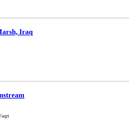
Marsh, Iraq
wnstream
neem Younus Taraki