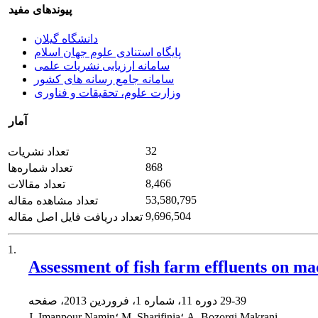
پیوندهای مفید
دانشگاه گیلان
پایگاه استنادی علوم جهان اسلام
سامانه ارزیابی نشریات علمی
سامانه جامع رسانه های کشور
وزارت علوم، تحقیقات و فناوری
آمار
32
تعداد نشریات
868
تعداد شماره‌ها
8,466
تعداد مقالات
53,580,795
تعداد مشاهده مقاله
9,696,504
تعداد دریافت فایل اصل مقاله
1.
Assessment of fish farm effluents on ma
29-39
دوره 11، شماره 1، فروردین 2013، صفحه
J. Imanpour Namin؛ M. Sharifinia؛ A. Bozorgi Makrani