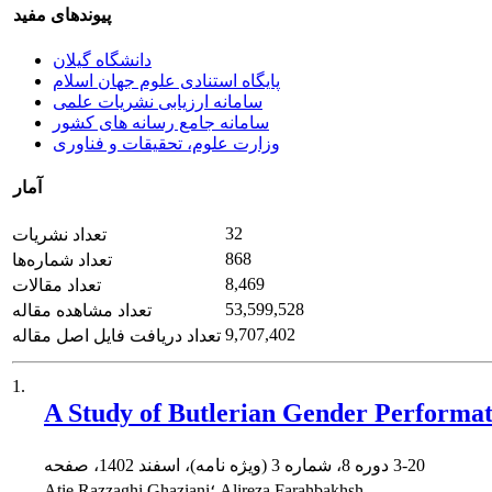
پیوندهای مفید
دانشگاه گیلان
پایگاه استنادی علوم جهان اسلام
سامانه ارزیابی نشریات علمی
سامانه جامع رسانه های کشور
وزارت علوم، تحقیقات و فناوری
آمار
32
تعداد نشریات
868
تعداد شماره‌ها
8,469
تعداد مقالات
53,599,528
تعداد مشاهده مقاله
9,707,402
تعداد دریافت فایل اصل مقاله
1.
A Study of Butlerian Gender Performati
3-20
دوره 8، شماره 3 (ویژه نامه)، اسفند 1402، صفحه
Atie Razzaghi Ghaziani؛ Alireza Farahbakhsh