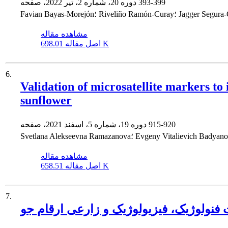
393-399
دوره 20، شماره 2، تیر 2022، صفحه
مشاهده مقاله
698.01 K
اصل مقاله
6.
Validation of microsatellite markers to 
sunflower
915-920
دوره 19، شماره 5، اسفند 2021، صفحه
مشاهده مقاله
658.51 K
اصل مقاله
7.
فنولوژیک، فیزیولوژیک و زارعی ارقام جو