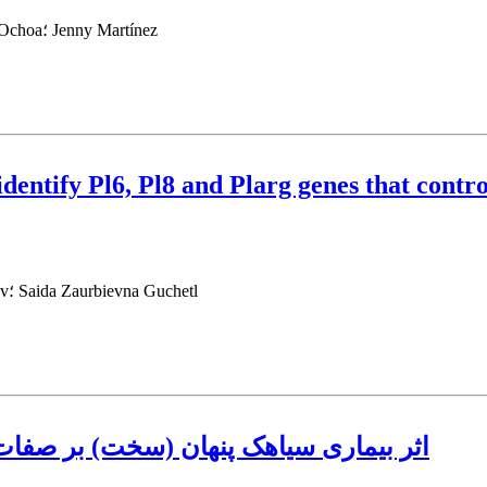
Favian Bayas-Morejón؛ Riveliño Ramón-Curay؛ Jagger Segura-Ochoa؛ Jenny Martínez
identify Pl6, Pl8 and Plarg genes that contro
Svetlana Alekseevna Ramazanova؛ Evgeny Vitalievich Badyanov؛ Saida Zaurbievna Guchetl
اثر بیماری سیاهک پنهان (سخت) بر صفات 