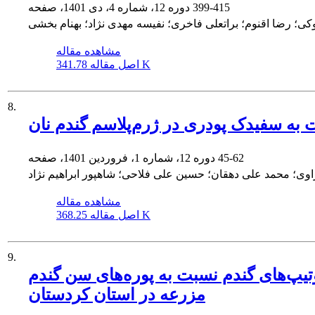
399-415
دوره 12، شماره 4، دی 1401، صفحه
ی؛ رضا اقنوم؛ براتعلی فاخری؛ نفیسه مهدی نژاد؛ بهنام بخشی
مشاهده مقاله
341.78 K
اصل مقاله
8.
 به سفیدک پودری در ژرم‌پلاسم گندم نان
45-62
دوره 12، شماره 1، فروردین 1401، صفحه
وی؛ محمد علی دهقان؛ حسین علی فلاحی؛ شاهپور ابراهیم نژاد
مشاهده مقاله
368.25 K
اصل مقاله
9.
ه پوره‌های سن گندم (Eurygaster integriceps Put. (Hem.: Scutelleridae در شرایط
مزرعه در استان کردستان