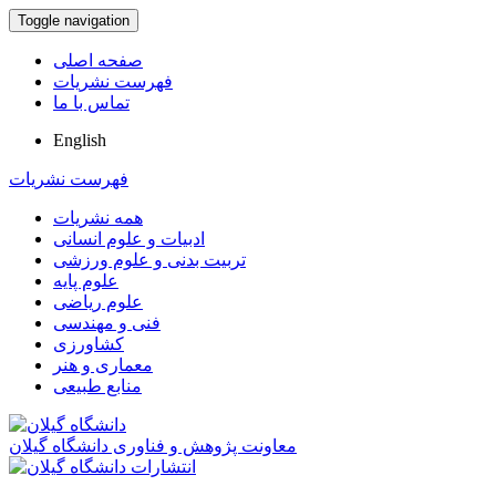
Toggle navigation
صفحه اصلی
فهرست نشریات
تماس با ما
English
فهرست نشریات
همه نشریات
ادبیات و علوم انسانی
تربیت بدنی و علوم ورزشی
علوم پایه
علوم ریاضی
فنی و مهندسی
کشاورزی
معماری و هنر
منابع طبیعی
معاونت پژوهش و فناوری دانشگاه گیلان