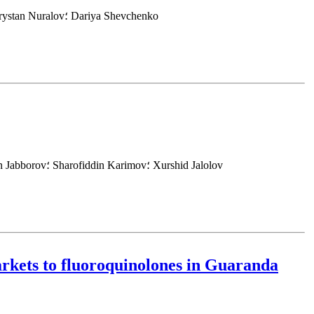
Timur Savin؛ Lyudmila Zotova؛ Aibek Zhumalin؛ Aissarat Gajimuradova؛ Aralbek Rsaliyev؛ Akerke Maulenbay؛ Firuz Abdulloyev؛ Arystan Nuralov؛ Dariya Shevchenko
Viktor Avtonomov؛ Azam Ravshanov؛ Dilbar Rashidova؛ Normuxammad Mamedov؛ Muzaffar Yakubov؛ Shuhrat Sharipov؛ Jamoliddin Jabborov؛ Sharofiddin Karimov؛ Xurshid Jalolov
markets to fluoroquinolones in Guaranda