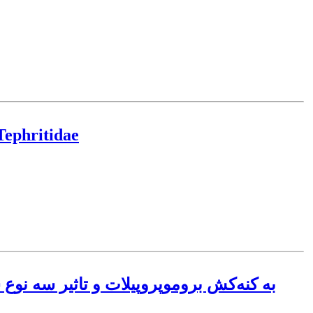
بررسی حساسیت چند رقم زی
بررسی مقاومت کنه قرمز مرکبات Panonychus citri به کنه‌کش بروم