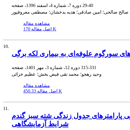
29-40
دوره 7، شماره 4، اسفند 1396، صفحه
صالح صالحی؛ امین صادقی؛ هدیه بدخشان؛ مصطفی معروفپور
مشاهده مقاله
170 K
اصل مقاله
10.
دهای سورگوم علوفه‌‌ای به بیماری لکه برگی
315-331
دوره 12، شماره 3، مهر 1401، صفحه
وحید رهجو؛ محمد تقی فیض بخش؛ عظیم خزائی
مشاهده مقاله
450.33 K
اصل مقاله
11.
های جدول زندگی شته سبز گندم Schizaphis graminum Rondani روی رقم روشن و دو لاین R1-3 و R2-23 گندم در
شرایط آزمایشگاهی