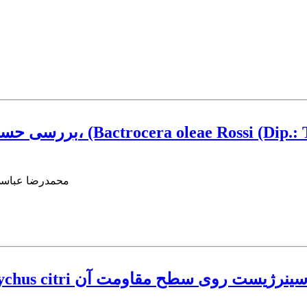
تون به مگس میوه زیتون، (Bactrocera oleae Rossi (Dip.: Tephritidae
محمدرضا عباسی 
وپروپیلات و تاثیر سه نوع سینرژیست روی سطح مقاومت آن