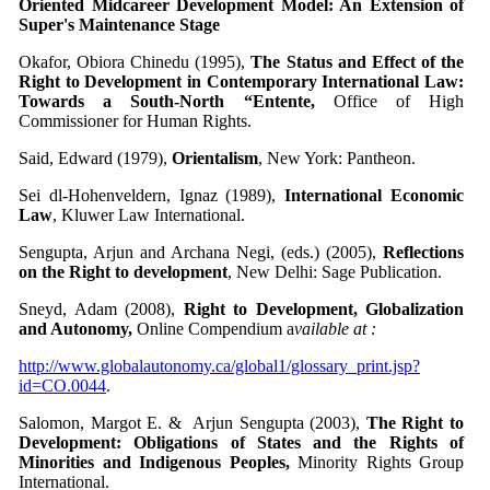
Oriented Midcareer Development Model: An Extension of
Super's Maintenance Stage
Okafor, Obiora Chinedu (1995),
The Status and Effect of the
Right to Development in Contemporary International Law:
Towards a South-North “Entente,
Office of High
Commissioner for Human Rights.
Said, Edward (1979),
Orientalism
, New York: Pantheon.
Sei dl-Hohenveldern, Ignaz (1989),
International Economic
Law
, Kluwer Law International.
Sengupta, Arjun and Archana Negi, (eds.) (2005),
Reflections
on the Right to development
, New Delhi: Sage Publication.
Sneyd, Adam (2008),
Right to Development,
Globalization
and Autonomy,
Online Compendium a
vailable at :
http://www.globalautonomy.ca/global1/glossary_print.jsp?
id=CO.0044
.
Salomon, Margot E. & Arjun Sengupta (2003),
The Right to
Development: Obligations of States and the Rights of
Minorities and Indigenous Peoples,
Minority Rights Group
International.