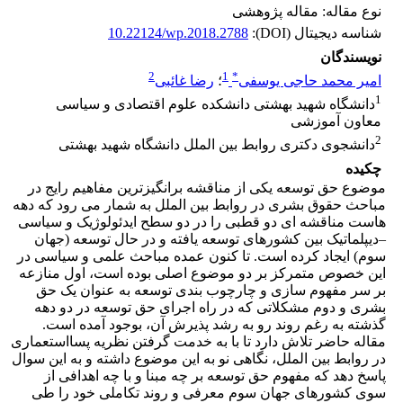
نوع مقاله: مقاله پژوهشی
شناسه دیجیتال (DOI):
10.22124/wp.2018.2788
نویسندگان
2
1
*
امیر محمد حاجی یوسفی
؛
رضا غائبی
1
دانشگاه شهید بهشتی دانشکده علوم اقتصادی و سیاسی
معاون آموزشی
2
دانشجوی دکتری روابط بین الملل دانشگاه شهید بهشتی
چکیده
موضوع حق توسعه یکی از مناقشه برانگیزترین مفاهیم رایج در
مباحث حقوق بشری در روابط بین الملل به شمار می رود که دهه
هاست مناقشه ای دو قطبی را در دو سطح ایدئولوژیک و سیاسی
–دیپلماتیک بین کشورهای توسعه یافته و در حال توسعه (جهان
سوم) ایجاد کرده است. تا کنون عمده مباحث علمی و سیاسی در
این خصوص متمرکز بر دو موضوع اصلی بوده است، اول منازعه
بر سر مفهوم سازی و چارچوب بندی توسعه به عنوان یک حق
بشری و دوم مشکلاتی که در راه اجرای حق توسعه در دو دهه
گذشته به رغم روند رو به رشد پذیرش آن، بوجود آمده است.
مقاله حاضر تلاش دارد تا با به خدمت گرفتن نظریه پسااستعماری
در روابط بین الملل، نگاهی نو به این موضوع داشته و به این سوال
پاسخ دهد که مفهوم حق توسعه بر چه مبنا و با چه اهدافی از
سوی کشورهای جهان سوم معرفی و روند تکاملی خود را طی