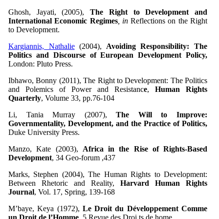
Ghosh, Jayati, (2005),
The Right to Development and
International Economic Regimes
, in
Reflections on the Right
to Development.
Kargiannis, Nathalie
(2004),
Avoiding Responsibility: The
Politics and Discourse of European Development Policy,
London: Pluto Press.
Ibhawo, Bonny (2011), The Right to Development: The Politics
and Polemics of Power and Resistanc
e
,
Human Rights
Quarterly
, Volume 33, pp.76-104
Li, Tania Murray (2007),
The Will to Improve:
Governmentality, Development, and the Practice of Politics,
Duke University Press.
Manzo, Kate (2003),
Africa in the Rise of Rights-Based
Development
, 34 Geo-forum ,437
Marks, Stephen (2004), The Human Rights to Development:
Between Rhetoric and Reality,
Harvard Human Rights
Journal
, Vol. 17, Spring, 139-168
M’baye, Keya (1972),
Le Droit du Développement Comme
un Droit de l’Homme
, 5 Revue des Droi ts de home.