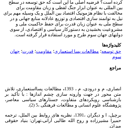
کرده است؟ فرضیه اصلی ما این است که حق توسعه در سطح
بین المللی به عنوان ابزار جنگ لفظی و زبان مقاومت برای
مخالفت با نظام هژمونیک اقتصاد بین الملل و یک وسیله مهم برای
نیل به توانمند سازی اقتصادی و توزیع عادلانه منابع جهانی و در
سطح ملی به عنوان زبان قدرت برای حفظ حاکمیت ملی و
مشروعیت بخشیدن به دستورکار سیاسی و اقتصادی، از سوی
دولتهای جهان سوم طرح و مورد استفاده قرار گرفته است.
کلیدواژه‌ها
حق توسعه
؛
مطالعات پسا استعماری
؛
مقاومت
؛
قدرت
؛
جهان
سوم
مراجع
انصاری، م و درودی، م ، 1393
،
مطالعات پسااستعماری، تلاش
متن محور در جهت وارونه سازی چشم اندازها : با تأکید بر
بازشناسی رویکردهای متفاوت، جستارهای سیاسی معاصر،
پژوهشگاه علوم انسانی و مطالعات فرهنگی ،5 (2).
برچیل، ا و دیگران ،1391، نظریه های روابط بین الملل، ترجمه
حمیرا مشیرزاده و روح الله طالبی آرانی،تهران: بنیاد حقوقی
میزان.