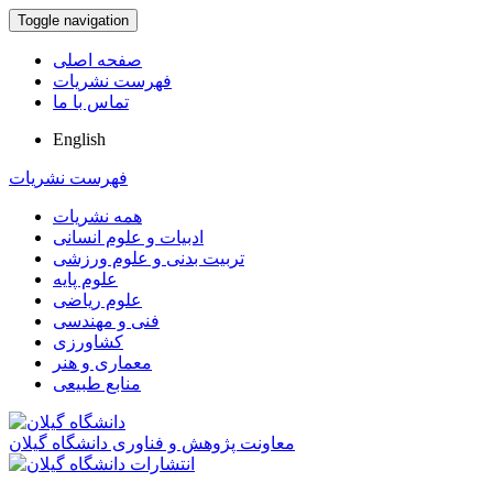
Toggle navigation
صفحه اصلی
فهرست نشریات
تماس با ما
English
فهرست نشریات
همه نشریات
ادبیات و علوم انسانی
تربیت بدنی و علوم ورزشی
علوم پایه
علوم ریاضی
فنی و مهندسی
کشاورزی
معماری و هنر
منابع طبیعی
معاونت پژوهش و فناوری دانشگاه گیلان