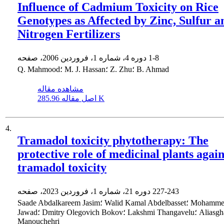
Influence of Cadmium Toxicity on Rice
Genotypes as Affected by Zinc, Sulfur a
Nitrogen Fertilizers
1-8
دوره 4، شماره 1، فروردین 2006، صفحه
Q. Mahmood؛ M. J. Hassan؛ Z. Zhu؛ B. Ahmad
مشاهده مقاله
285.96 K
اصل مقاله
4.
Tramadol toxicity phytotherapy: The
protective role of medicinal plants again
tramadol toxicity
227-243
دوره 21، شماره 1، فروردین 2023، صفحه
Saade Abdalkareem Jasim؛ Walid Kamal Abdelbasset؛ Mohammed Abed
Jawad؛ Dmitry Olegovich Bokov؛ Lakshmi Thangavelu؛ Aliasghar
Manouchehri