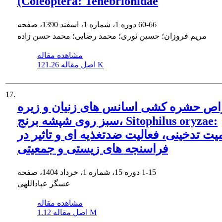
(Coleoptera: Tenebrionidae
60-66
دوره 1، شماره 1، اسفند 1390، صفحه
مریم فروزان؛ حسین نوری؛ محمد رضایی؛ محمد حسن زاده
مشاهده مقاله
121.26 K
اصل مقاله
17.
ص حشره کشی اسانس های زنیان و زیره
سبز روی شپشه برنج، Sitophilus oryzae:
ت تدخینی، فعالیت ضدتغذیه ای و تاثیر در
فراسنجه های زیستی و جمعیتی
1-15
دوره 15، شماره 1، خرداد 1404، صفحه
عسگر عباداللهی
مشاهده مقاله
1.12 M
اصل مقاله