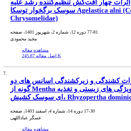
اثرات چهار آفت‌کش تنظیم‌کننده رشد علیه
سوسک برگخوار توسکا Agelastica alni (Col.:
Chrysomelidae)
77-81
دوره 12، شماره 2، شهریور 1401، صفحه
مجید محمودی
مشاهده مقاله
245.87 K
اصل مقاله
7.
ات کشندگی و زیرکشندگی اسانس های دو
گونه از Mentha روی ویژگی های زیستی و تغذیه
سوسک کشیش، Rhyzopertha dominica
17-30
دوره 14، شماره 4، اسفند 1403، صفحه
عسگر عباداللهی
مشاهده مقاله