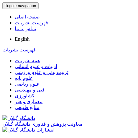
Toggle navigation
صفحه اصلی
فهرست نشریات
تماس با ما
English
فهرست نشریات
همه نشریات
ادبیات و علوم انسانی
تربیت بدنی و علوم ورزشی
علوم پایه
علوم ریاضی
فنی و مهندسی
کشاورزی
معماری و هنر
منابع طبیعی
معاونت پژوهش و فناوری دانشگاه گیلان