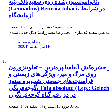
نانوامولسیون‌شده روی سفیدبالک پنبه،
(Gennadius) Bemisia tabaci، در شرایط
آزمایشگاه
23-37
دوره 7، شماره 3، دی 1396، صفحه
ندنظر؛ محمد قدمیاری؛ محمدرضا معمارزاده؛ جلال جلالی سندی
مشاهده مقاله
302.41 K
اصل مقاله
13.
ر حشره‌کش آلفاسایپرمترین + تفلوبنزورون
روی مرگ و میر، ویژگی‌های زیستی و
فراسنجه‌های جمعیتی شب‌پره مینوز
گوجه‌فرنگی، Tuta absoluta (Lep.: Gelechiidae)
، در دو رقم گیاه گوجه‌فرنگی
35-51
دوره 13، شماره 4، اسفند 1402، صفحه