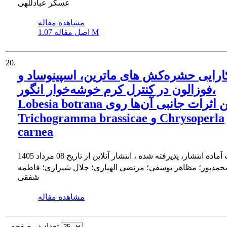
عسگر عبادللهی
مشاهده مقاله
1.07 M
اصل مقاله
20.
ارایی حشره‌کش های ماترین، اسپینوساد و
فوزالون در کنترل کرم خوشه‌خوار انگور،
Lobesia botrana و تعیین اثرات جانبی آن‌ها روی
Trichogramma brassicae و Chrysoperla
carnea
آماده انتشار، پذیرفته شده ، انتشار آنلاین از تاریخ
08 مرداد 1405
مدپور؛ مظاهر یوسفی؛ مرتضی الهیاری؛ جلال شیرازی؛ فاطمه
شفقی
مشاهده مقاله
تعداد در صفحه