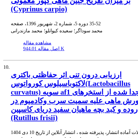
بر میزان تفریخ جنین ماهی کپور معمولی
(Cyprinus carpio)
35-52
دوره 5، شماره 2، شهریور 1396، صفحه
محمد سوداگر؛ سعیده کیوانلو؛ محمد مازندرانی
مشاهده مقاله
944.01 K
اصل مقاله
10.
ارزیابی درون تنی اثر حفاظتی باکتری
لاکتوباسیلوس کورواتوس(Lactobacillus
curvatus) سویه af1 جدا شده از استخرهای
ورش ماهی علیه سمیت سرب وکادمیوم در
وده و کبد بچه ماهیان سفید دریای کاسپین
(Rutillus frisii)
ات آماده انتشار، پذیرفته شده ، انتشار آنلاین از تاریخ
10 دی 1404