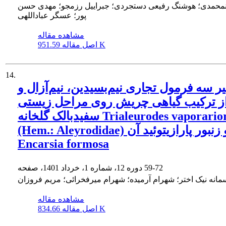
نمحمدی؛ هوشنگ رفیعی دستجردی؛ جبراییل رزمجو؛ مهدی حسن
پور؛ عسگر عباداللهی
مشاهده مقاله
951.59 K
اصل مقاله
14.
ثیر سه فرمول تجاری نیم‌بسیدین، نیم‌آزال و
از ترکیب گیاهی چریش روی مراحل زیستی
سفیدبالک گلخانه‌ Trialeurodes vaporariorum
(Hem.: Aleyrodidae) و زنبور پارازیتوئید آن‌
Encarsia formosa
59-72
دوره 12، شماره 1، خرداد 1401، صفحه
مانه نیک اختر؛ شهرام آرمیده؛ شهرام میرفخرائی؛ مریم فروزان
مشاهده مقاله
834.66 K
اصل مقاله