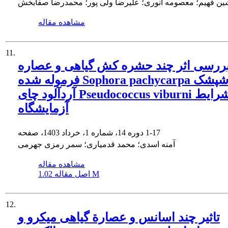
ین فهیم؛ معصومه انوری؛ علیرضا ولی پور؛ محمدرضا صفابخش
مشاهده مقاله
11.
ررسی اثر چند حشره کش گیاهی و عصاره
فرموله شده Sophora pachycarpa روی شپشک
آردآلود چای Pseudococcus viburni در شرایط
آزمایشگاه
1-17
دوره 14، شماره 1، خرداد 1403، صفحه
آمنه اسدی؛ محمد قدمیاری؛ سمر رمزی جهرمی
مشاهده مقاله
1.02 M
اصل مقاله
12.
تاثیر چند اسانس و عصارة گیاهی میکرو و