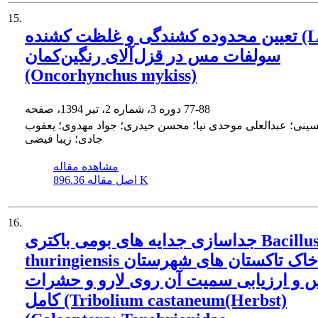
15.
تعیین محدوده کشندگی و غلظت کشنده (LC50)
سولفات مس در قزل‌آلای رنگین‌کمان
(Oncorhynchus mykiss)
77-88
دوره 3، شماره 2، تیر 1394، صفحه
ینی؛ عبدالعلی موحدی نیا؛ محسن حیدری؛ جواد مهدوی؛ یعقوب
جادی؛ زیبا فیضی
مشاهده مقاله
896.36 K
اصل مقاله
16.
جداسازی جدایه های بومی باکتری Bacillus
thuringiensis از خاک تاکستان های شهرستان
 و ارزیابی سمیت آن روی لارو و حشرات
کامل (Tribolium castaneum(Herbst)