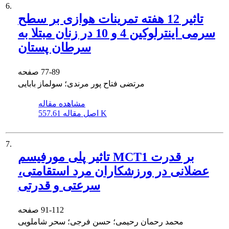
6.
تاثیر 12 هفته تمرینات هوازی بر سطح
سرمی اینترلوکین 4 و 10 در زنان مبتلا به
سرطان پستان
77-89
صفحه
مرتضی فتاح پور مرندی؛ سولماز بابایی
مشاهده مقاله
557.61 K
اصل مقاله
7.
تاثیر پلی مورفیسم MCT1 بر قدرت
عضلانی در ورزشکاران مرد استقامتی،
سرعتی و قدرتی
91-112
صفحه
محمد رحمان رحیمی؛ حسن فرجی؛ سحر شاملویی