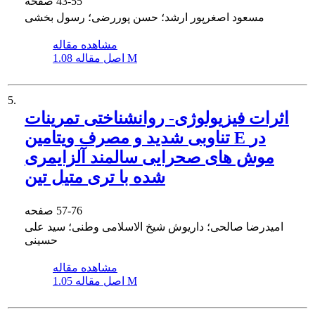
43-55
صفحه
مسعود اصغرپور ارشد؛ حسن پوررضی؛ رسول بخشی
مشاهده مقاله
1.08 M
اصل مقاله
5.
اثرات فیزیولوژی- روانشناختی تمرینات
تناوبی شدید و مصرف ویتامین E در
موش های صحرایی سالمند آلزایمری
شده با تری متیل تین
57-76
صفحه
امیدرضا صالحی؛ داریوش شیخ الاسلامی وطنی؛ سید علی
حسینی
مشاهده مقاله
1.05 M
اصل مقاله