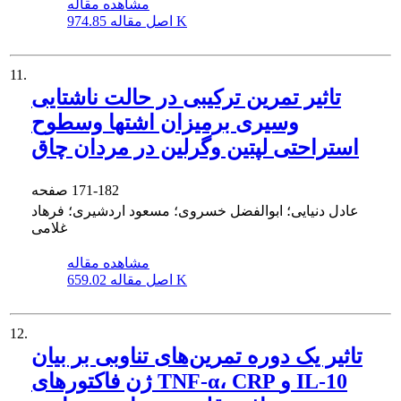
مشاهده مقاله
974.85 K
اصل مقاله
11.
تاثیر تمرین ترکیبی در حالت ناشتایی
وسیری برمیزان اشتها وسطوح
استراحتی لپتین وگرلین در مردان چاق
171-182
صفحه
عادل دنیایی؛ ابوالفضل خسروی؛ مسعود اردشیری؛ فرهاد
غلامی
مشاهده مقاله
659.02 K
اصل مقاله
12.
تاثیر یک دوره تمرین‌های تناوبی بر بیان
ژن فاکتورهای TNF-α، CRP و IL-10