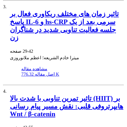
3.
تاثیر زمان های مختلف ریکاوری فعال بر
پاسخ IL-6 و hs-CRP سرمی بعد از یک
جلسه فعالیت تناوبی شدید در شناگران
زن
29-42
صفحه
میترا خادم الشریعه؛ اعظم ملانوروزی
مشاهده مقاله
776.32 K
اصل مقاله
4.
تاثیر تمرین تناوبی با شدت بالا (HIIT) بر
هایپرتروفی قلبی: نقش مسیر پیام رسانی
Wnt / β-catenin