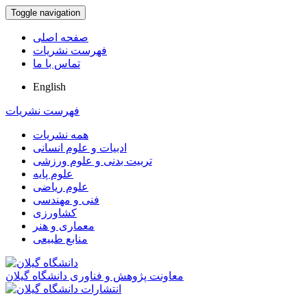
Toggle navigation
صفحه اصلی
فهرست نشریات
تماس با ما
English
فهرست نشریات
همه نشریات
ادبیات و علوم انسانی
تربیت بدنی و علوم ورزشی
علوم پایه
علوم ریاضی
فنی و مهندسی
کشاورزی
معماری و هنر
منابع طبیعی
معاونت پژوهش و فناوری دانشگاه گیلان