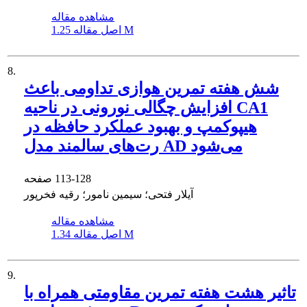
مشاهده مقاله
1.25 M
اصل مقاله
8.
شش هفته تمرین هوازی تداومی باعث
افزایش چگالی نورونی در ناحیه CA1
هیپوکمپ و بهبود عملکرد حافظه در
رت‌های سالمند مدل AD می‌شود
113-128
صفحه
آیلار فتحی؛ سیمین نامور؛ رقیه فخرپور
مشاهده مقاله
1.34 M
اصل مقاله
9.
تاثیر هشت هفته تمرین مقاومتی همراه با