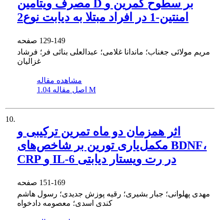
مصرف ویتامین D بر سطوح کمرین و
امنتین-1 در افراد مبتلا به دیابت نوع2
129-149
صفحه
مریم مولائی جغناب؛ ماندانا غلامی؛ عبدالعلی بنائی فر؛ فرشاد
غزالیان
مشاهده مقاله
1.04 M
اصل مقاله
10.
اثر همزمان دو ماه تمرین ترکیبی و
مکمل‌یاری تورین بر شاخص‌های BDNF،
CRP و IL-6 در رت‌ ویستار دیابتی
151-169
صفحه
مهدی پهلوانی؛ جبار بشیری؛ رقیه پوزش جدیدی؛ رسول هاشم
کندی اسدی؛ معصومه دادخواه