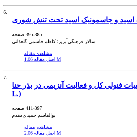
6.
یک اسید و جاسمونیک اسید تحت تنش شوری
395-385
صفحه
سالار فرهنگی‌آبریز؛ کاظم قاسمی گلعذانی
مشاهده مقاله
1.06 M
اصل مقاله
7.
کل و فعالیت آنزیمی در بذر حنا (Lawsoniainermis
L.)
411-397
صفحه
ابوالقاسم حمیدی‌مقدم
مشاهده مقاله
2.06 M
اصل مقاله