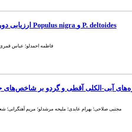
ارزیابی دورگ‌گیری بین و درون‌گونه‌ای کلن‌های صنوبر Populus nigra و P. deltoides
فاطمه احمدلو؛ عباس قمری 
ره‌های آبی-الکلی آقطی و گردو بر شاخص‌های ج
مجتبی صلاحی؛ بهرام عابدی؛ ملیحه مرشدلو؛ مریم آهنگرانی؛ ش