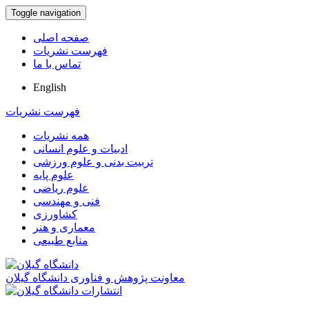
Toggle navigation
صفحه اصلی
فهرست نشریات
تماس با ما
English
فهرست نشریات
همه نشریات
ادبیات و علوم انسانی
تربیت بدنی و علوم ورزشی
علوم پایه
علوم ریاضی
فنی و مهندسی
کشاورزی
معماری و هنر
منابع طبیعی
معاونت پژوهش و فناوری دانشگاه گیلان