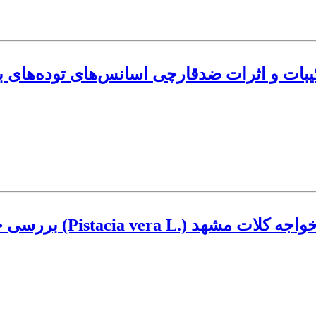
بات و اثرات ضدقارچی اسانس‌های توده‌های بذ
ی و گیاهچه‌ای بذر پسته (Pistacia vera L.) جنگل خواجه کلات مشهد