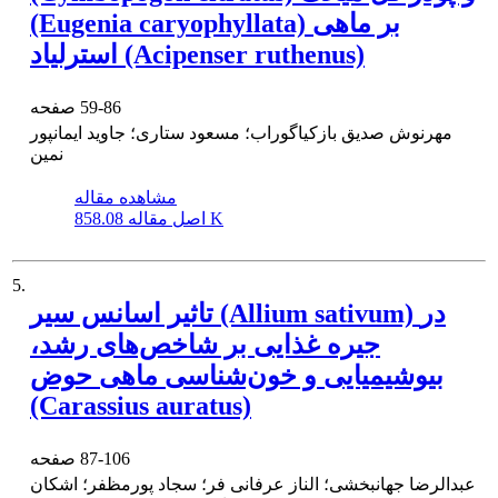
(Eugenia caryophyllata) بر ماهی
استرلیاد (Acipenser ruthenus)
59-86
صفحه
مهرنوش صدیق بازکیاگوراب؛ مسعود ستاری؛ جاوید ایمانپور
نمین
مشاهده مقاله
858.08 K
اصل مقاله
5.
تاثیر اسانس سیر (Allium sativum) در
جیره غذایی بر شاخص‌های رشد،
بیوشیمیایی و خون‌شناسی ماهی حوض
(Carassius auratus)
87-106
صفحه
عبدالرضا جهانبخشی؛ الناز عرفانی فر؛ سجاد پورمظفر؛ اشکان