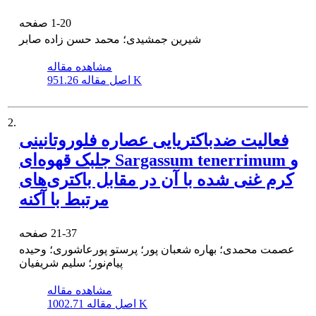
1-20
صفحه
شیرین جمشیدی؛ محمد حسن زاده صابر
مشاهده مقاله
951.26 K
اصل مقاله
2.
فعالیت ضدباکتریایی عصاره فلوروتانینی
جلبک قهوه‌ای Sargassum tenerrimum و
کرم‌ غنی شده با آن در مقابل باکتری‌های
مرتبط با آکنه
21-37
صفحه
عصمت محمدی؛ بهاره شعبان پور؛ پرستو پورعاشوری؛ وحیده
پیام‌نور؛ سلیم شریفیان
مشاهده مقاله
1002.71 K
اصل مقاله