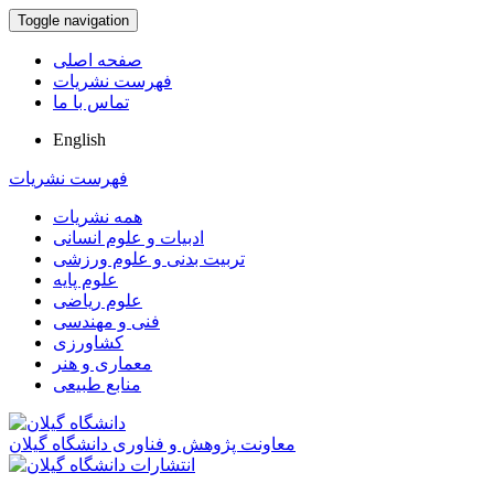
Toggle navigation
صفحه اصلی
فهرست نشریات
تماس با ما
English
فهرست نشریات
همه نشریات
ادبیات و علوم انسانی
تربیت بدنی و علوم ورزشی
علوم پایه
علوم ریاضی
فنی و مهندسی
کشاورزی
معماری و هنر
منابع طبیعی
معاونت پژوهش و فناوری دانشگاه گیلان