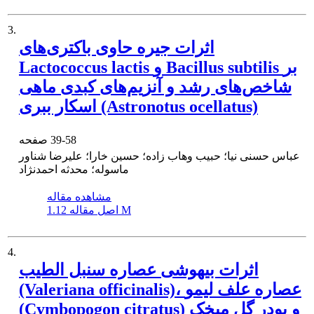
3.
اثرات جیره حاوی باکتری‌های
Lactococcus lactis و Bacillus subtilis بر
شاخص‌های رشد و آنزیم‌های کبدی ماهی
اسکار ببری (Astronotus ocellatus)
39-58
صفحه
عباس حسنی نیا؛ حبیب وهاب زاده؛ حسین خارا؛ علیرضا شناور
ماسوله؛ محدثه احمدنژاد
مشاهده مقاله
1.12 M
اصل مقاله
4.
اثرات بیهوشی عصاره سنبل الطیب
(Valeriana officinalis)، عصاره علف لیمو
(Cymbopogon citratus) و پودر گل میخک