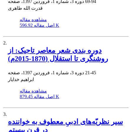
69-94
دوره 3، شماره 1، فروردین 1397، صفحه
قدرت الله طاهری
مشاهده مقاله
596.92 K
اصل مقاله
2.
دوره ‏بندی شعر معاصر تاجیک: از
روشنگری تا استقلال (1870-2015م)
21-45
دوره 3، شماره 1، فروردین 1397، صفحه
ابراهیم خدایار
مشاهده مقاله
879.45 K
اصل مقاله
3.
سیر نظریّه‌های ادبیِ معطوف به خواننده
در قرن بیستم