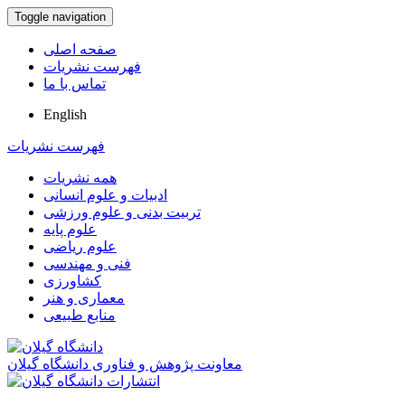
Toggle navigation
صفحه اصلی
فهرست نشریات
تماس با ما
English
فهرست نشریات
همه نشریات
ادبیات و علوم انسانی
تربیت بدنی و علوم ورزشی
علوم پایه
علوم ریاضی
فنی و مهندسی
کشاورزی
معماری و هنر
منابع طبیعی
معاونت پژوهش و فناوری دانشگاه گیلان