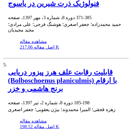
فنولوژیک ذرت شیرین در یاسوج
371-385
دوره 8، شماره 3، مهر 1397، صفحه
حمید محمدزاده؛ جعفر اصغری؛ هوشنگ فرجی؛ علی مرادی؛
مجید مجیدیان
مشاهده مقاله
217.06 K
اصل مقاله
5.
قابلیت رقابت علف هرز پیزور دریایی
(Bolboschoenus planiculmis) با ارقام
برنج هاشمی و خزر
185-198
دوره 8، شماره 2، تیر 1397، صفحه
زهره قجقی؛ المیرا محمدوند؛ بیژن یعقوبی؛ جعفر اصغری
مشاهده مقاله
198.52 K
اصل مقاله