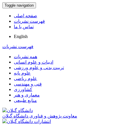
Toggle navigation
صفحه اصلی
فهرست نشریات
تماس با ما
English
فهرست نشریات
همه نشریات
ادبیات و علوم انسانی
تربیت بدنی و علوم ورزشی
علوم پایه
علوم ریاضی
فنی و مهندسی
کشاورزی
معماری و هنر
منابع طبیعی
معاونت پژوهش و فناوری دانشگاه گیلان