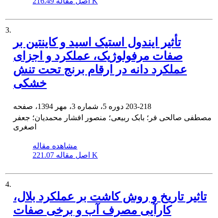
216.49 K
اصل مقاله
3.
تأثیر ایندول استیک اسید و کاینتین بر
صفات مرفولوژیک، عملکرد و اجزای
عملکرد دانه در ارقام برنج تحت تنش
خشکی
203-218
دوره 5، شماره 3، مهر 1394، صفحه
مصطفی صالحی فر؛ بابک ربیعی؛ منصور افشار محمدیان؛ جعفر
اصغری
مشاهده مقاله
221.07 K
اصل مقاله
4.
تاثیر تاریخ و روش‌ کاشت بر عملکرد بلال،
کارآیی مصرف آب و برخی صفات