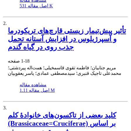
مشاهده مقاله
531 K
اصل مقاله
2.
تأثیر پیش‌تیمار زیستی قارچ‌های تریکودرما
و آسپرژیلوس در افزایش آستانه تحمل
جذب روی در گیاه گندم
1-18
صفحه
مریم جنابیان؛ فاطمه تقوی قاسمخیلی؛ همت‌اله پیردشتی؛
محمدعلی تاجیک قنبری؛ سید‌مصطفی عمادی؛ یاسر یعقوبیان
مشاهده مقاله
1.11 M
اصل مقاله
3.
کلید بعضی از تاکسون‌های خانوادۀ کلم
(Brassicaceae=Cruciferae) بر اساس