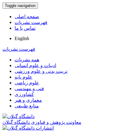
Toggle navigation
صفحه اصلی
فهرست نشریات
تماس با ما
English
فهرست نشریات
همه نشریات
ادبیات و علوم انسانی
تربیت بدنی و علوم ورزشی
علوم پایه
علوم ریاضی
فنی و مهندسی
کشاورزی
معماری و هنر
منابع طبیعی
معاونت پژوهش و فناوری دانشگاه گیلان