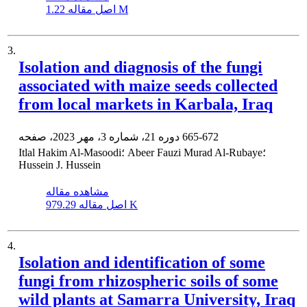
1.22 M
اصل مقاله
3.
Isolation and diagnosis of the fungi
associated with maize seeds collected
from local markets in Karbala, Iraq
665-672
دوره 21، شماره 3، مهر 2023، صفحه
Itlal Hakim Al-Masoodi؛ Abeer Fauzi Murad Al-Rubaye؛
Hussein J. Hussein
مشاهده مقاله
979.29 K
اصل مقاله
4.
Isolation and identification of some
fungi from rhizospheric soils of some
wild plants at Samarra University, Iraq