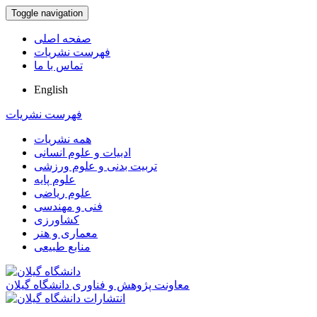
Toggle navigation
صفحه اصلی
فهرست نشریات
تماس با ما
English
فهرست نشریات
همه نشریات
ادبیات و علوم انسانی
تربیت بدنی و علوم ورزشی
علوم پایه
علوم ریاضی
فنی و مهندسی
کشاورزی
معماری و هنر
منابع طبیعی
معاونت پژوهش و فناوری دانشگاه گیلان