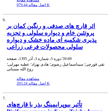
مشاهده مقاله
979.44 K
اصل مقاله
6.
اثر قارچ های صدفی و رنگین کمان بر
پروتئین خام و دیواره سلولی و تجزیه
پذیری شکمبه ای ماده خشک و دیواره
سلولی محصولات فرعی زراعی
59-69
دوره 5، شماره 3، آذر 1395، صفحه
تقی قورچی؛ سیداسماعیل رضوی؛ هادی بهزاد؛ عطیه مهرابی؛
روح الله مستانی
مشاهده مقاله
203.24 K
اصل مقاله
7.
تأثیر بیوپرایمینگ بذر با قارچ‌های