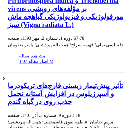
Piriformospora indica و Trichoderma
virens بر مؤلفه‌های رویشی،
مورفولوژیکی و فیزیولوژیکی گیاهچه ماش
سبز (Vigna radiata L.)
67-78
دوره 1، شماره 2، مهر 1393، صفحه
ندا سلیمی تملی؛ فهیمه سراج؛ همت اله پیردشتی؛ یاسر یعقوبیان
مشاهده مقاله
1.07 M
اصل مقاله
8.
تأثیر پیش‌تیمار زیستی قارچ‌های تریکودرما
و آسپرژیلوس در افزایش آستانه تحمل
جذب روی در گیاه گندم
1-18
دوره 9، شماره 3، آذر 1401، صفحه
مریم جنابیان؛ فاطمه تقوی قاسمخیلی؛ همت‌اله پیردشتی؛
محمدعلی تاجیک قنبری؛ سید‌مصطفی عمادی؛ یاسر یعقوبیان