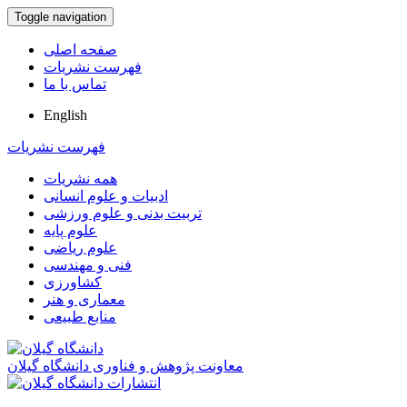
Toggle navigation
صفحه اصلی
فهرست نشریات
تماس با ما
English
فهرست نشریات
همه نشریات
ادبیات و علوم انسانی
تربیت بدنی و علوم ورزشی
علوم پایه
علوم ریاضی
فنی و مهندسی
کشاورزی
معماری و هنر
منابع طبیعی
معاونت پژوهش و فناوری دانشگاه گیلان