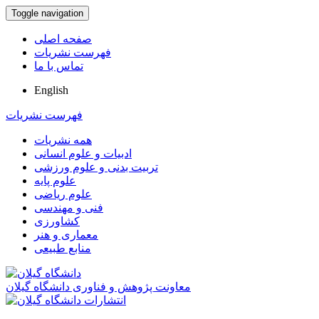
Toggle navigation
صفحه اصلی
فهرست نشریات
تماس با ما
English
فهرست نشریات
همه نشریات
ادبیات و علوم انسانی
تربیت بدنی و علوم ورزشی
علوم پایه
علوم ریاضی
فنی و مهندسی
کشاورزی
معماری و هنر
منابع طبیعی
معاونت پژوهش و فناوری دانشگاه گیلان