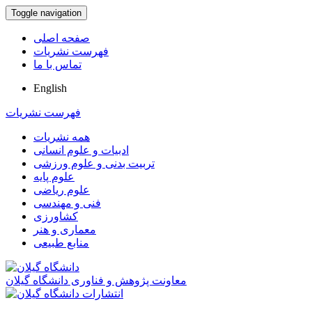
Toggle navigation
صفحه اصلی
فهرست نشریات
تماس با ما
English
فهرست نشریات
همه نشریات
ادبیات و علوم انسانی
تربیت بدنی و علوم ورزشی
علوم پایه
علوم ریاضی
فنی و مهندسی
کشاورزی
معماری و هنر
منابع طبیعی
معاونت پژوهش و فناوری دانشگاه گیلان