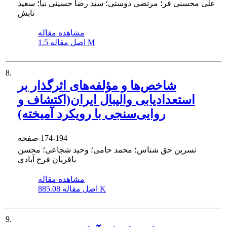
علی محسنی فر؛ مرتضی دوستی؛ سید رضا حسینی نیا؛ سعید
تابش
مشاهده مقاله
1.5 M
اصل مقاله
8.
شاخص‌ها و مؤلفه‌های اثرگذار بر
استعدادیابی والیبال ایران‌(اکتشاف و
روایی‌سنجی با رویکرد آمیخته)
174-194
صفحه
نسرین حق شناس؛ محمد حامی؛ وحید شجاعی؛ محسن
باقریان فرح آبادی
مشاهده مقاله
885.08 K
اصل مقاله
9.