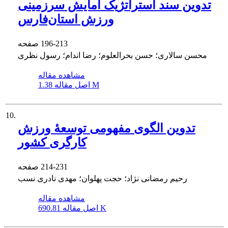
تدوین سند استراتژیک آمایش سرزمینی
ورزش استان‌فارس
196-213
صفحه
محسن سالاری؛ حسن بحرالعلوم؛ رضا اندام؛ رسول نظری
مشاهده مقاله
1.38 M
اصل مقاله
10.
تدوین الگوی مفهومی توسعۀ ورزش
کارگری کشور
214-231
صفحه
رحیم رمضانی نژاد؛ حجت پهلوان؛ مهدی نادری نسب
مشاهده مقاله
690.81 K
اصل مقاله