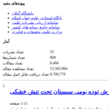
پیوندهای مفید
دانشگاه گیلان
پایگاه استنادی علوم جهان اسلام
سامانه ارزیابی نشریات علمی
سامانه جامع رسانه های کشور
وزارت علوم، تحقیقات و فناوری
آمار
32
تعداد نشریات
868
تعداد شماره‌ها
8,468
تعداد مقالات
53,585,894
تعداد مشاهده مقاله
9,700,779
تعداد دریافت فایل اصل مقاله
1.
ای ترش توده بومی سیستان تحت تنش خشکی
1-11
صفحه
دپور دهکردی؛ عبدالرزاق دانش شهرکی؛ پریسا خسروی لمجیری