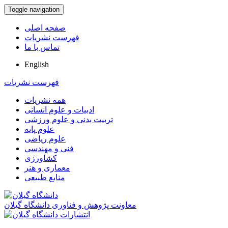
Toggle navigation
صفحه اصلی
فهرست نشریات
تماس با ما
English
فهرست نشریات
همه نشریات
ادبیات و علوم انسانی
تربیت بدنی و علوم ورزشی
علوم پایه
علوم ریاضی
فنی و مهندسی
کشاورزی
معماری و هنر
منابع طبیعی
معاونت پژوهش و فناوری دانشگاه گیلان