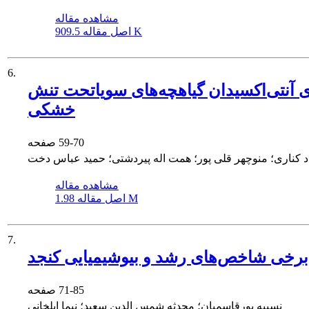
مشاهده مقاله
909.5 K
اصل مقاله
6.
های آنتی‌اکسیدان گیاهچه‌های سویاتحت تنش
خشکی
59-70
صفحه
 کناری؛ منوچهر قلی پور؛ همت اله پیردشتی؛ حمید عباس دخت
مشاهده مقاله
1.98 M
اصل مقاله
7.
ر برخی شاخص‌های رشد و بیوشیمیایی کنجد
71-85
صفحه
نسیبه پورقاسمیان؛ محدثه شمس الدین سعید؛ نیما ایلخانی