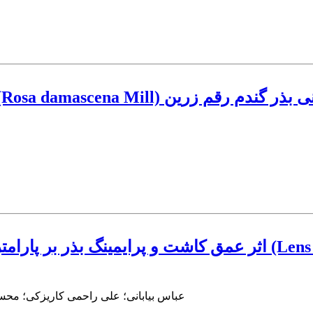
ن و خوانسار بر جوانه زنی بذر گندم رقم زرین
گیاهچه عدس (Lens Culinaris L.)
عباس بیابانی؛ علی راحمی کاریزکی؛ محس