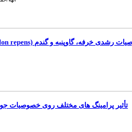
Acropti) بر جوانه‌زنی بذر و خصوصیات رشدی خرفه، گاو‌‌پنبه و گندم
تأثیر پرامینگ های مختلف روی خصوصیات جوان