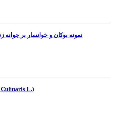
بررسی اثر دگرآسیبی عصاره گل محمدی (Rosa damascena Mill) نمونه بوکا
اثر عمق کاشت و پرایمینگ بذر بر پارامترهای سبز شدن و رشد اولیه 