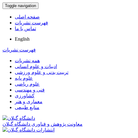
Toggle navigation
صفحه اصلی
فهرست نشریات
تماس با ما
English
فهرست نشریات
همه نشریات
ادبیات و علوم انسانی
تربیت بدنی و علوم ورزشی
علوم پایه
علوم ریاضی
فنی و مهندسی
کشاورزی
معماری و هنر
منابع طبیعی
معاونت پژوهش و فناوری دانشگاه گیلان