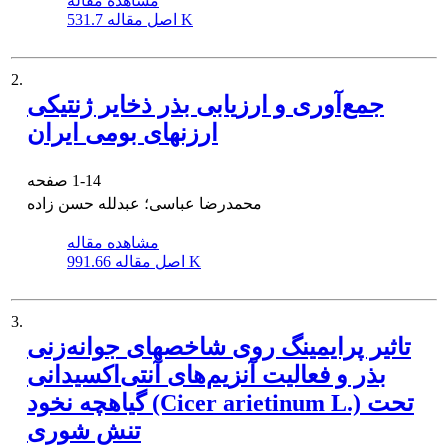
مشاهده مقاله
531.7 K
اصل مقاله
2.
جمع‌آوری و ارزیابی بذر ذخایر ژنتیکی
ارزنهای بومی ایران
1-14
صفحه
محمدرضا عباسی؛ عبدلله حسن زاده
مشاهده مقاله
991.66 K
اصل مقاله
3.
تاثیر پرایمینگ روی شاخصهای جوانه‌زنی
بذر و فعالیت آنزیم‌های آنتی‌اکسیدانی
گیاهچه نخود (Cicer arietinum L.) تحت
تنش شوری