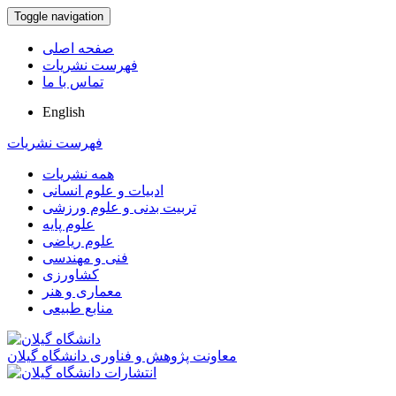
Toggle navigation
صفحه اصلی
فهرست نشریات
تماس با ما
English
فهرست نشریات
همه نشریات
ادبیات و علوم انسانی
تربیت بدنی و علوم ورزشی
علوم پایه
علوم ریاضی
فنی و مهندسی
کشاورزی
معماری و هنر
منابع طبیعی
معاونت پژوهش و فناوری دانشگاه گیلان