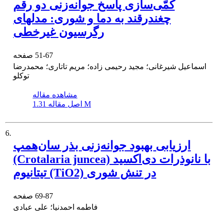
کمّی‌سازی پاسخ جوانه‌زنی دو رقم
چغندرقند به دما و شوری: مدلهای
رگرسیون غیرخطی
51-67
صفحه
اسماعیل شیرغانی؛ مجید رحیمی زاده؛ مریم تاتاری؛ محمدرضا
توکلو
مشاهده مقاله
1.31 M
اصل مقاله
6.
ارزیابی بهبود جوانه‌زنی بذر سان‌همپ
(Crotalaria juncea) با نانوذرات دی‌اکسید
تیتانیوم (TiO2) در تنش شوری
69-87
صفحه
فاطمه احمدنیا؛ علی عبادی