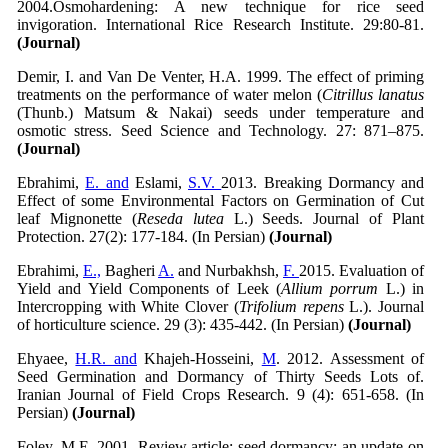
2004.Osmohardening: A new technique for rice seed
invigoration. International Rice Research Institute. 29:80-81.
(Journal)
Demir, I. and Van De Venter, H.A. 1999. The effect of priming
treatments on the performance of water melon (
Citrillus lanatus
(Thunb.) Matsum & Nakai) seeds under temperature and
osmotic stress. Seed Science and Technology. 27: 871–875.
(Journal)
Ebrahimi,
E. and
Eslami,
S.V.
2013. Breaking Dormancy and
Effect of some Environmental Factors on Germination of Cut
leaf Mignonette (
Reseda lutea
L.) Seeds. Journal of Plant
Protection. 27(2): 177-184. (In Persian)
(Journal)
Ebrahimi,
E.,
Bagheri
A.
and Nurbakhsh,
F.
2015. Evaluation of
Yield and Yield Components of Leek (
Allium porrum
L.) in
Intercropping with White Clover (
Trifolium repens
L.). Journal
of horticulture science. 29 (3): 435-442. (In Persian)
(Journal)
Ehyaee,
H.R. and
Khajeh-Hosseini,
M
. 2012. Assessment of
Seed Germination and Dormancy of Thirty Seeds Lots of.
Iranian Journal of Field Crops Research. 9 (4): 651-658. (In
Persian)
(Journal)
Foley, M.E. 2001. Review article: seed dormancy: an update on