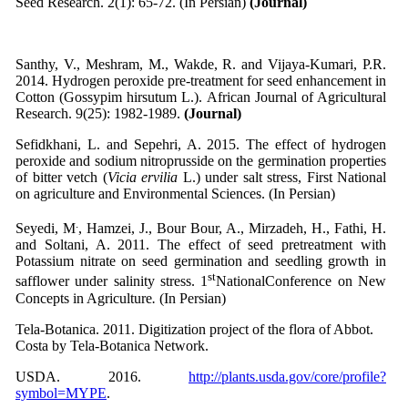
Seed Research. 2(1): 65-72. (In Persian)
(Journal)
Santhy, V., Meshram, M., Wakde, R. and Vijaya-Kumari, P.R.
2014. Hydrogen peroxide pre-treatment for seed enhancement in
Cotton (Gossypim hirsutum L.). African Journal of Agricultural
Research. 9(25): 1982-1989.
(Journal)
Sefidkhani, L. and Sepehri, A. 2015. The effect of hydrogen
peroxide and sodium nitroprusside on the germination properties
of bitter vetch (
Vicia ervilia
L.) under salt stress, First National
on agriculture and Environmental Sciences. (In Persian)
.
Seyedi, M
, Hamzei, J., Bour Bour, A., Mirzadeh, H., Fathi, H.
and Soltani, A. 2011. The effect of seed pretreatment with
Potassium nitrate on seed germination and seedling growth in
st
safflower under salinity stress. 1
NationalConference on New
Concepts in Agriculture
.
(In Persian)
Tela-Botanica. 2011. Digitization project of the flora of Abbot.
Costa by Tela-Botanica Network.
USDA. 2016.
http://plants.usda.gov/core/profile?
symbol=MYPE
.