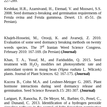
227-289.
Keshtkar, H.R., Azarnivand, H., Etemad, V. and Moosavi, S.S.
2008. Seed dormancy-breaking and germination requirements of
Ferula ovina and Ferula gummosa. Desert. 13: 45-51. (In
Persian).
Khajeh-Hosseini, M., Orooji, K. and Avarseji, Z. 2010.
Evaluation of some seed dormancy breaking methods on twenty
rd
weeds species. The 3
Iranian Weed Science Congress.
February 2010: 167-169. (In Persian)
(Journal)
Khan, T. A., Yusuf, M., and Fariduddin, Q. 2015. Seed
treatment with H
O
modifies net photosynthetic rate and
2
2
antioxidant system in mung bean (
Vigna radiata
L. Wilczek)
plants. Journal of Plant Sciences
.
62: 167-175.
(Journal)
Kucera B., Cohn M.A. and Leubner-Metzger G. 2005. Plant
hormone interactions during seed dormancy release and
germination. Seed Science Research
.
15: 281-307.
(Journal)
Lariguet, P., Ranocha, P., De Meyer, M., Barbier, O., Penel, C.,
and Dunand, C. 2013. Identification of a hydrogen peroxide