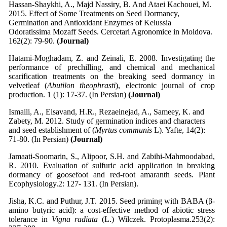
Hassan-Shaykhi, A., Majd Nassiry, B. And Ataei Kachouei, M.
2015. Effect of Some Treatments on Seed Dormancy,
Germination and Antioxidant Enzymes of Kelussia
Odoratissima Mozaff Seeds. Cercetari Agronomice in Moldova.
162(2): 79-90.
(Journal)
Hatami-Moghadam, Z. and Zeinali, E. 2008. Investigating the
performance of prechilling, and chemical and mechanical
scarification treatments on the breaking seed dormancy in
velvetleaf (
Abutilon theophrasti
), electronic journal of crop
production. 1 (1): 17-37. (In Persian)
(Journal)
Ismaili, A., Eisavand, H.R., Rezaeinejad, A., Sameey, K. and
Zabety, M. 2012. Study of germination indices and characters
and seed establishment of (
Myrtus communis
L). Yafte, 14(2):
71-80. (In Persian)
(Journal)
Jamaati-Soomarin, S., Alipoor, S.H. and Zabihi-Mahmoodabad,
R. 2010. Evaluation of sulfuric acid application in breaking
dormancy of goosefoot and red-root amaranth seeds. Plant
Ecophysiology.2: 127- 131. (In Persian).
Jisha, K.C. and Puthur, J.T. 2015. Seed priming with BABA (β-
amino butyric acid): a cost-effective method of abiotic stress
tolerance in
Vigna radiata
(L.) Wilczek. Protoplasma
.
253(2):