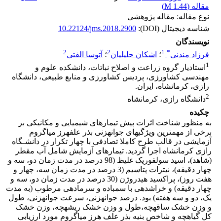
مقاله (
1.44 M
)
نوع مقاله: مقاله پژوهشی
شناسه دیجیتال (DOI):
10.22124/jms.2018.2900
نویسندگان
2
2
1
*
فرزاد مندنی
؛
اشکان جلیلیان
؛
آتوسا الفتی
1
استادیار گروه زراعت و اصلاح نباتات، دانشکده علوم و
مهندسی کشاورزی، پردیس کشاورزی و منابع طبیعی، دانشگاه
رازی، کرمانشاه، ایران.
2
دانشگاه رازی، کرمانشاه
چکیده
به منظور شناخت اثرات پیش تیمار­های شیمیایی و مکانیکی بر
برخی از مهمترین ویژگی­های جوانه­زنی بذر علف­هرز میاگروم
آزمایشی در قالب طرح کاملا تصادفی با چهار تکرار در دانشـگاه
رازی کرمانشاه اجرا گردید. تیمار­های آزمایش شامل آب مقطر
(شاهد)، اسید سولفوریک غلیظ (98 درصد در مدت زمان دو، سه و
چهار دقیقه)، نیترات پتاسیم (3 درصد در مدت زمان سه، چهار و
هفت روز)، پراکسید هیدروژن (30 درصد در مدت زمان دو، سه و
چهار دقیقه) و خراش­دهی با سمباده و سرمادهی مرطوب (به مدت
یک، دو و سه هفته) بود. درصد جوانه­زنی، سرعت جوانه­زنی، طول
و وزن خشک ساقه­چه،طول و وزن خشک ریشه­چه، وزن خشک
کل گیاهچه و شاخص بنیه بذر علف هرز میاگروم مورد ارزیابی