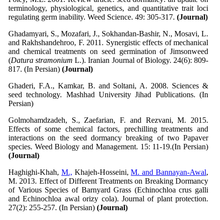
terminology, physiological, genetics, and quantitative trait loci
regulating germ inability. Weed Science. 49: 305-317.
(Journal)
Ghadamyari, S., Mozafari, J., Sokhandan-Bashir, N., Mosavi, L.
and Rakhshandehroo, F. 2011. Synergistic effects of mechanical
and chemical treatments on seed germination of Jimsonweed
(
Datura stramonium
L.). Iranian Journal of Biology. 24(6): 809-
817. (In Persian)
(Journal)
Ghaderi, F.A., Kamkar, B. and Soltani, A. 2008. Sciences &
seed technology. Mashhad University Jihad Publications. (In
Persian)
Golmohamdzadeh, S., Zaefarian, F. and Rezvani, M. 2015.
Effects of some chemical factors, prechilling treatments and
interactions on the seed dormancy breaking of two Papaver
species. Weed Biology and Management. 15: 11-19.(In Persian)
(Journal)
Haghighi-Khah,
M.,
Khajeh-Hosseini,
M. and Bannayan-Awal
,
M. 2013. Effect of Different Treatments on Breaking Dormancy
of Various Species of Barnyard Grass (Echinochloa crus galli
and Echinochloa awal orizy cola). Journal of plant protection.
27(2): 255-257. (In Persian)
(Journal)