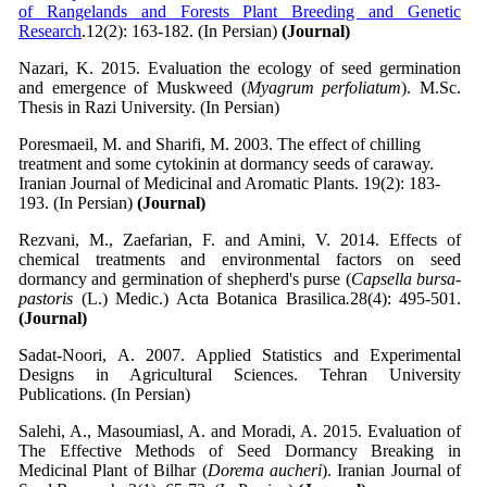
of Rangelands and Forests Plant Breeding and Genetic
Research
.12(2): 163-182. (In Persian)
(Journal)
Nazari, K. 2015. Evaluation the ecology of seed germination
and emergence of Muskweed (
Myagrum perfoliatum
). M.Sc.
Thesis in Razi University. (In Persian)
Poresmaeil, M. and Sharifi, M. 2003. The effect of chilling
treatment and some cytokinin at dormancy seeds of caraway.
Iranian Journal of Medicinal and Aromatic Plants. 19(2): 183-
193. (In Persian)
(Journal)
Rezvani, M., Zaefarian, F. and Amini, V. 2014. Effects of
chemical treatments and environmental factors on seed
dormancy and germination of shepherd's purse (
Capsella bursa-
pastoris
(L.) Medic.) Acta Botanica Brasilica
.
28(4): 495-501.
(Journal)
Sadat-Noori, A. 2007. Applied Statistics and Experimental
Designs in Agricultural Sciences. Tehran University
Publications. (In Persian)
Salehi, A., Masoumiasl, A. and Moradi, A. 2015. Evaluation of
The Effective Methods of Seed Dormancy Breaking in
Medicinal Plant of Bilhar (
Dorema aucheri
). Iranian Journal of