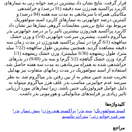
قرار گرفت. نتایج نشان داد بیشترین درصد جوانه زنی به تیمارهای
کاربرد پراکسید هیدرژن سه دقیقه (91 درصد) و خراش­دهی
مکانیکی همراه با سرما­دهی به مدت سه هفته (84 درصد) و
کمترین درصد جوانه­زنی به تیمار­های کاربرد اسید سولفوریک
مربوط بود. نتایج بررسی مقایسات گروهی تیمارها نیز نشان داد
کاربرد پراکسید هیدروژن بیشترین تاثیر را بر درصد جوانه­زنی بذر
میاگروم داشت. بیشترین سرعت جوانه­زنی (5/4) و وزن خشک
ساقه­چه (6/1 گرم) در تیمار پراکسید هیدورژن در مدت زمان سه
دقیقه مشاهده گردید. همچنین بیشترین طول ساقه­چه (7/22 میلی­
متر)، طول ریشه­چه (6/36 میلی­متر)، وزن خشک ریشه­چه (1/1
گرم)، وزن خشک گیاهچه (5/2 گرم) و بنیه بذر (9/49) در بذر­های
خراش­دهی شده به همراه سرما­دهی به مدت سه هفته حاصل شد.
استفاده از اسید سولفوریک در مدت زمان
های متفاوت نیز به­دلیل
تخریب شدید جنین منجر به از بین رفتن بذر میاگروم شد. به نظر
می­رسد عدم جوانی­زنی مناسب بذر علف هرز میاگروم می­تواند به
دلیل عوامل فیزولوژیکی جنین باشد، زیرا تیمار­های مورد ارزیابی
تاثیر زیادی بر فرایندهای متابولیکی و هورمونی بذر داشت.
کلیدواژه‌ها
اسید سولفوریک
؛
بنیه بذر
؛
پراکسید هیدروژن
؛
پیش تیمار بذر
؛
سرعت جوانه زنی
؛
نیترات پتاسیم
مراجع