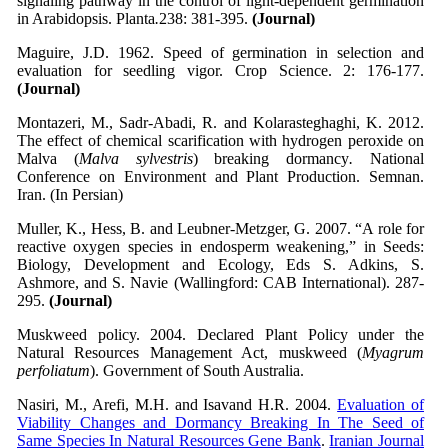
signaling pathway in the control of light-dependent germination
in Arabidopsis. Planta
.
238: 381-395.
(Journal)
Maguire, J.D. 1962. Speed of germination in selection and
evaluation for seedling vigor. Crop Science. 2: 176-177.
(Journal)
Montazeri, M., Sadr-Abadi, R. and Kolarasteghaghi, K. 2012.
The effect of chemical scarification with hydrogen peroxide on
Malva (
Malva sylvestris
) breaking dormancy
.
National
Conference on Environment and Plant Production. Semnan.
Iran. (In Persian)
Muller, K., Hess, B. and Leubner-Metzger, G. 2007. “A role for
reactive oxygen species in endosperm weakening,” in Seeds:
Biology, Development and Ecology, Eds S. Adkins, S.
Ashmore, and S. Navie (Wallingford: CAB International). 287-
295.
(Journal)
Muskweed policy. 2004. Declared Plant Policy under the
Natural Resources Management Act, muskweed (
Myagrum
perfoliatum
). Government of South Australia.
Nasiri, M., Arefi, M.H. and Isavand H.R. 2004.
Evaluation of
Viability Changes and Dormancy Breaking In The Seed of
Same Species In Natural Resources Gene Bank
.
Iranian Journal