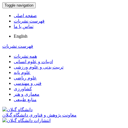
Toggle navigation
صفحه اصلی
فهرست نشریات
تماس با ما
English
فهرست نشریات
همه نشریات
ادبیات و علوم انسانی
تربیت بدنی و علوم ورزشی
علوم پایه
علوم ریاضی
فنی و مهندسی
کشاورزی
معماری و هنر
منابع طبیعی
معاونت پژوهش و فناوری دانشگاه گیلان