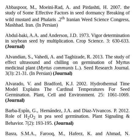
Abbaspoor, M., Moeini-Rad, A. and Pirdashti, H. 2007. the
study of Some Effective Factors in seed dormancy Breaking of
th
wild mustard and Phalaris .2
Iranian Weed Science Congress,
Mashhad. Iran. (In Persian)
Abdul-baki, A.A. and Anderson, J.D. 1973. Vigor determination
in soybean seed by multiplication. Crop Science. 3: 630-633.
(Journal)
Alvandian, S., Vahedi, A. and Taghizade, R. 2013. The study of
effect ultrasound and chilling on germination of Myrtus
medicinal plant (
Myrtus communis
L.). Seed Research Journal.
3(3): 21-31. (In Persian)
(Journal)
Alvarado, V. and Bradford, K.J. 2002. Hydrothermal Time
Model Explains The Cardinal Temperatures For Seed
Germination. Plant, Cell and Environment. 25: 1061-1069.
(Journal)
Barba-Espín, G., Hernández, J.A. and Diaz-Vivancos. P. 2012.
Role of H
O
in pea seed germination. Plant Signaling &
2
2
Behavior. 7(2): 193-195.
(Journal)
Basra, S.M.A., Farooq, M., Hafeez, K. and Ahmad, N.