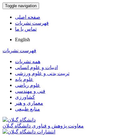
Toggle navigation
صفحه اصلی
فهرست نشریات
تماس با ما
English
فهرست نشریات
همه نشریات
ادبیات و علوم انسانی
تربیت بدنی و علوم ورزشی
علوم پایه
علوم ریاضی
فنی و مهندسی
کشاورزی
معماری و هنر
منابع طبیعی
معاونت پژوهش و فناوری دانشگاه گیلان