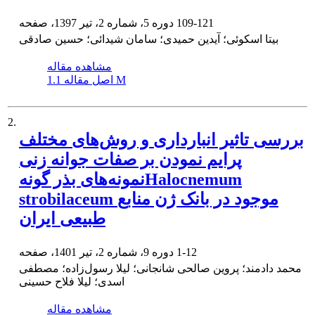
109-121
دوره 5، شماره 2، تیر 1397، صفحه
بیتا اسکوئی؛ آیدین حمیدی؛ سامان شیدائی؛ حسین صادقی
مشاهده مقاله
1.1 M
اصل مقاله
2.
بررسی تاثیر انبارداری و روش‌های مختلف
پرایم نمودن بر صفات جوانه زنی
نمونه‌های بذر گونهHalocnemum
strobilaceum موجود در بانک ژن منابع
طبیعی ایران
1-12
دوره 9، شماره 2، تیر 1401، صفحه
محمد دادمند؛ پروین صالحی شانجانی؛ لیلا رسول‌زاده؛ مصطفی
اسدی؛ لیلا فلاح حسینی
مشاهده مقاله