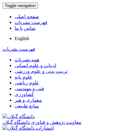
Toggle navigation
صفحه اصلی
فهرست نشریات
تماس با ما
English
فهرست نشریات
همه نشریات
ادبیات و علوم انسانی
تربیت بدنی و علوم ورزشی
علوم پایه
علوم ریاضی
فنی و مهندسی
کشاورزی
معماری و هنر
منابع طبیعی
معاونت پژوهش و فناوری دانشگاه گیلان