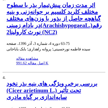
اثر مدت زمان پیش‌تیمار بذر با سطوح
مختلف کلرید کلسیم بر جوانه‌زنی و بنیه
گیاهچه حاصل از بذور با وزن‌های مختلف
در بادام زمینی(ArachishypogaeaL.)رقم
نورث کارولینا2 (NC2)
63-75
دوره 4، شماره 3، آذر 1396، صفحه
سیده فاطمه نورحسینی؛ پروانه راهداری؛ بابک باباخانی
مشاهده مقاله
991.62 K
اصل مقاله
4.
بررسی برخی ویژگی های بنیه بذر نخود
(Cicer arietinum L.) تحت تأثیر
سایه‌اندازی بر گیاه مادری