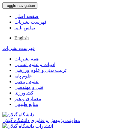
Toggle navigation
صفحه اصلی
فهرست نشریات
تماس با ما
English
فهرست نشریات
همه نشریات
ادبیات و علوم انسانی
تربیت بدنی و علوم ورزشی
علوم پایه
علوم ریاضی
فنی و مهندسی
کشاورزی
معماری و هنر
منابع طبیعی
معاونت پژوهش و فناوری دانشگاه گیلان