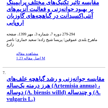
مقایسه تاثیر تکنیک‌های مختلف پرایمینگ
بر بهبود جوانه‌زنی و فعالیت آنزیم‌های
آنتی‌اکسیدانت در گیاهچه‌های گاوزبان
اروپایی
279-294
دوره 7، شماره 3، مهر 1399، صفحه
ماهرخ بلندی عموقین؛ پریسا شیخ زاده؛ سعید خماری؛ ناصر
زارع
مشاهده مقاله
1.23 M
اصل مقاله
7.
مقایسه جوانه‌زنی و رشد گیاهچه علف‌های
هرز‌ درمنه یک‌ساله (Artemisia annua) ،
دوساله (A. biensis willd) و چندساله (A.
vulgaris L.)