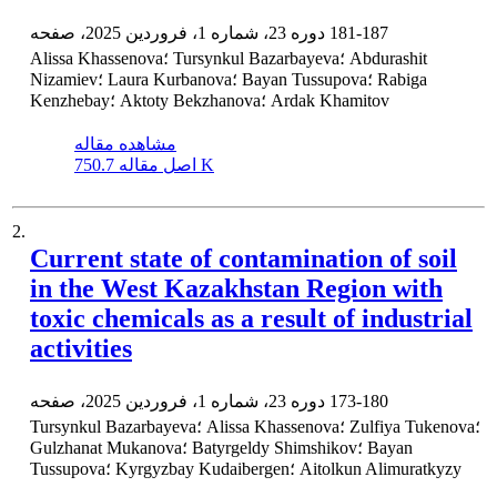
181-187
دوره 23، شماره 1، فروردین 2025، صفحه
Alissa Khassenova؛ Tursynkul Bazarbayeva؛ Abdurashit
Nizamiev؛ Laura Kurbanova؛ Bayan Tussupova؛ Rabiga
Kenzhebay؛ Aktoty Bekzhanova؛ Ardak Khamitov
مشاهده مقاله
750.7 K
اصل مقاله
2.
Current state of contamination of soil
in the West Kazakhstan Region with
toxic chemicals as a result of industrial
activities
173-180
دوره 23، شماره 1، فروردین 2025، صفحه
Tursynkul Bazarbayeva؛ Alissa Khassenova؛ Zulfiya Tukenova؛
Gulzhanat Mukanova؛ Batyrgeldy Shimshikov؛ Bayan
Tussupova؛ Kyrgyzbay Kudaibergen؛ Aitolkun Alimuratkyzy