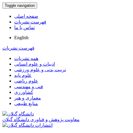
Toggle navigation
صفحه اصلی
فهرست نشریات
تماس با ما
English
فهرست نشریات
همه نشریات
ادبیات و علوم انسانی
تربیت بدنی و علوم ورزشی
علوم پایه
علوم ریاضی
فنی و مهندسی
کشاورزی
معماری و هنر
منابع طبیعی
معاونت پژوهش و فناوری دانشگاه گیلان