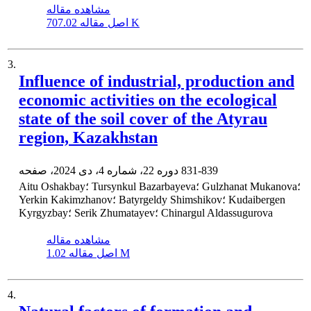
مشاهده مقاله
707.02 K
اصل مقاله
3.
Influence of industrial, production and
economic activities on the ecological
state of the soil cover of the Atyrau
region, Kazakhstan
831-839
دوره 22، شماره 4، دی 2024، صفحه
Aitu Oshakbay؛ Tursynkul Bazarbayeva؛ Gulzhanat Mukanova؛
Yerkin Kakimzhanov؛ Batyrgeldy Shimshikov؛ Kudaibergen
Kyrgyzbay؛ Serik Zhumatayev؛ Chinargul Aldassugurova
مشاهده مقاله
1.02 M
اصل مقاله
4.