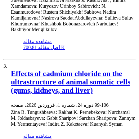
Suleimenova؛ Rakhmatova Markhabo Rasulovna؛ , Elnura
Xamdamova؛ Kuryozov Urinboy Sabirovich؛ N.
Esanmurodova؛ Rustem Shichiyakh؛ Sabirova Nadira
Kamiljanovna؛ Nasirova Saodat Abdullayevna؛ Sullieva Suluv
Khurramovna؛ Khushbok Bobonazarovich Narbutaev؛
Bakhtiyor Menglikulov
مشاهده مقاله
700.81 K
اصل مقاله
3.
Effects of cadmium chloride on the
ultrastructure of animal somatic cells
(gums, kidneys, and liver)
99-106
دوره 24، شماره 1، فروردین 2026، صفحه
Zina B. Tungushbaeva؛ Rakhat K. Pernebekova؛ Nurzhamal
M. Joldasbayeva؛ Gabit Sharipov؛ Sarzhan Sharipova؛ Zannym
M. Yermentayeva؛ Indira Z. Kaketaeva؛ Kuanysh Syman
مشاهده مقاله