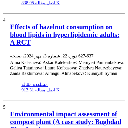
838.95 K
اصل مقاله
4.
Effects of hazelnut consumption on
blood lipids in hyperlipidemic adults:
A RCT
627-637
دوره 22، شماره 3، مهر 2024، صفحه
Alma Katasheva؛ Askar Kalekeshov؛ Meruyert Parmanbekova؛
Galiya Tatarinova؛ Laura Koibasova؛ Zhadyra Nauryzbayeva؛
Zaida Rakhimova؛ Almagul Almabekova؛ Kuanysh Syman
مشاهده مقاله
913.31 K
اصل مقاله
5.
Environmental impact assessment of
compost plant (A case study: Baghdad