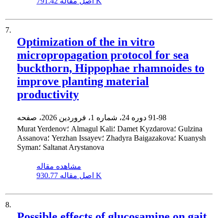
791.42 K
اصل مقاله
7.
Optimization of the in vitro
micropropagation protocol for sea
buckthorn, Hippophae rhamnoides to
improve planting material
productivity
91-98
دوره 24، شماره 1، فروردین 2026، صفحه
Murat Yerdenov؛ Almagul Kali؛ Damet Kyzdarova؛ Gulzina
Assanova؛ Yerzhan Issayev؛ Zhadyra Baigazakova؛ Kuanysh
Syman؛ Saltanat Arystanova
مشاهده مقاله
930.77 K
اصل مقاله
8.
Possible effects of glucosamine on gait