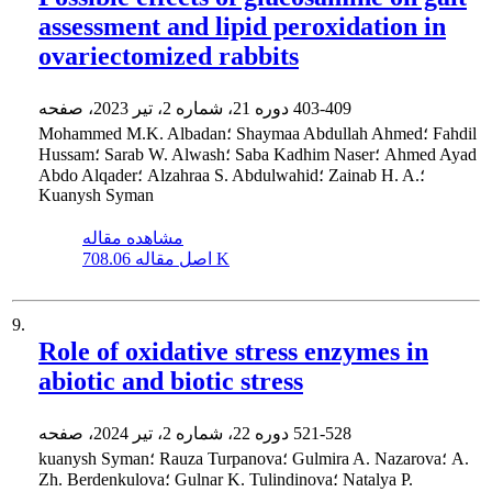
assessment and lipid peroxidation in
ovariectomized rabbits
403-409
دوره 21، شماره 2، تیر 2023، صفحه
Mohammed M.K. Albadan؛ Shaymaa Abdullah Ahmed؛ Fahdil
Hussam؛ Sarab W. Alwash؛ Saba Kadhim Naser؛ Ahmed Ayad
Abdo Alqader؛ Alzahraa S. Abdulwahid؛ Zainab H. A.؛
Kuanysh Syman
مشاهده مقاله
708.06 K
اصل مقاله
9.
Role of oxidative stress enzymes in
abiotic and biotic stress
521-528
دوره 22، شماره 2، تیر 2024، صفحه
kuanysh Syman؛ Rauza Turpanova؛ Gulmira A. Nazarova؛ A.
Zh. Berdenkulova؛ Gulnar K. Tulindinova؛ Natalya P.