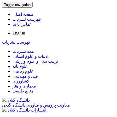
Toggle navigation
صفحه اصلی
فهرست نشریات
تماس با ما
English
فهرست نشریات
همه نشریات
ادبیات و علوم انسانی
تربیت بدنی و علوم ورزشی
علوم پایه
علوم ریاضی
فنی و مهندسی
کشاورزی
معماری و هنر
منابع طبیعی
معاونت پژوهش و فناوری دانشگاه گیلان