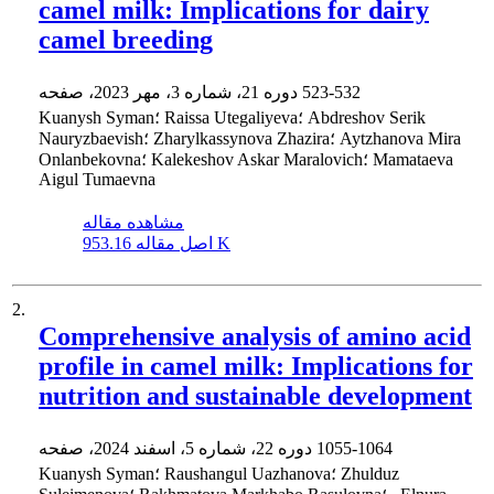
camel milk: Implications for dairy
camel breeding
523-532
دوره 21، شماره 3، مهر 2023، صفحه
Kuanysh Syman؛ Raissa Utegaliyeva؛ Abdreshov Serik
Nauryzbaevish؛ Zharylkassynova Zhazira؛ Aytzhanova Mira
Onlanbekovna؛ Kalekeshov Askar Maralovich؛ Mamataeva
Aigul Tumaevna
مشاهده مقاله
953.16 K
اصل مقاله
2.
Comprehensive analysis of amino acid
profile in camel milk: Implications for
nutrition and sustainable development
1055-1064
دوره 22، شماره 5، اسفند 2024، صفحه
Kuanysh Syman؛ Raushangul Uazhanova؛ Zhulduz