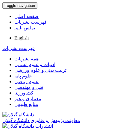
Toggle navigation
صفحه اصلی
فهرست نشریات
تماس با ما
English
فهرست نشریات
همه نشریات
ادبیات و علوم انسانی
تربیت بدنی و علوم ورزشی
علوم پایه
علوم ریاضی
فنی و مهندسی
کشاورزی
معماری و هنر
منابع طبیعی
معاونت پژوهش و فناوری دانشگاه گیلان