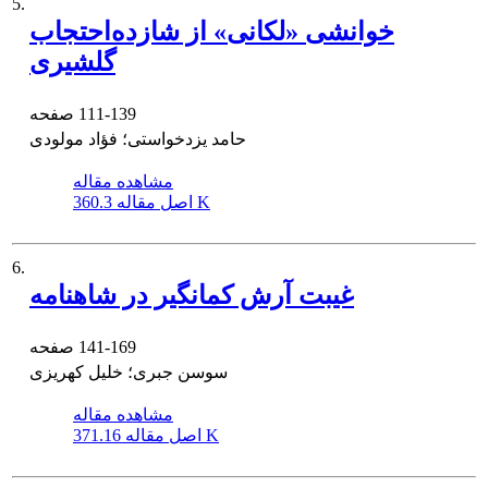
5.
خوانشی «لکانی» از شازده‌احتجاب
گلشیری
111-139
صفحه
حامد یزدخواستی؛ فؤاد مولودی
مشاهده مقاله
360.3 K
اصل مقاله
6.
غیبت آرش کمانگیر در شاهنامه
141-169
صفحه
سوسن جبری؛ خلیل کهریزی
مشاهده مقاله
371.16 K
اصل مقاله