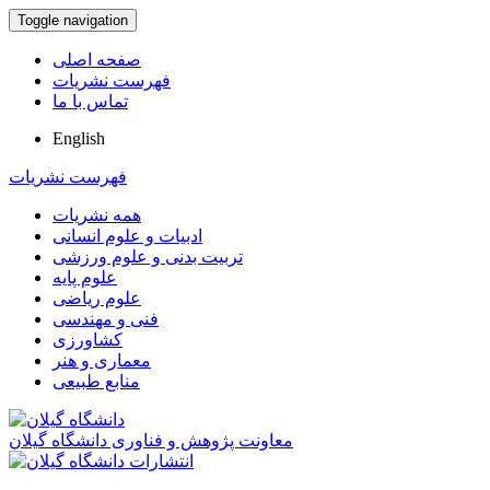
Toggle navigation
صفحه اصلی
فهرست نشریات
تماس با ما
English
فهرست نشریات
همه نشریات
ادبیات و علوم انسانی
تربیت بدنی و علوم ورزشی
علوم پایه
علوم ریاضی
فنی و مهندسی
کشاورزی
معماری و هنر
منابع طبیعی
معاونت پژوهش و فناوری دانشگاه گیلان