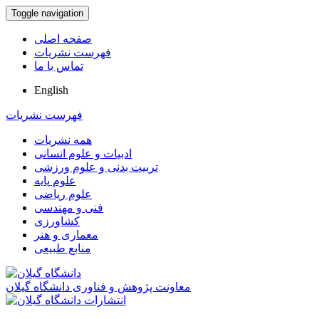
Toggle navigation
صفحه اصلی
فهرست نشریات
تماس با ما
English
فهرست نشریات
همه نشریات
ادبیات و علوم انسانی
تربیت بدنی و علوم ورزشی
علوم پایه
علوم ریاضی
فنی و مهندسی
کشاورزی
معماری و هنر
منابع طبیعی
معاونت پژوهش و فناوری دانشگاه گیلان