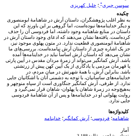
*
سوسن جبری
؛
خلیل کهریزی
چکیده
به نظر اغلب پژوهشگران، داستان آرش در شاهنامۀ ابومنصوری
و دیگر خداینامه‌ها نبوده‌است‌، اما گروهی بر این باورند که این
داستان در منابع شاهنامه وجود داشته، اما فردوسی آن را حذف
کرده‌است. یافته‌ها نشان می‌دهند که ادعای وجود داستان آرش در
شاهنامۀ ابومنصوری قطعیت ندارد. در متون پهلوی موجود نیز،
جز یک اشاره چیزی از داستان آرش نیامده‌است. بررسی‌های ما
نشان می‌دهد که داستان آرش اساساً نباید در خداینامه‌ها آمده
باشد. آرش کمانگیر می‌تواند از زمرۀ مردان مقدس در آیین پارتی
یا قهرمان مردمی یا یادگاری از یک آیین کهن پیش از زرتشتی
باشد. بنابراین آرش، با همۀ شهرتش در میان مردم، در
خداینامه‌های ساسانیان، با توجه به دشمنی آنان با اشکانیان جایی
ندارد. از طرفی، آرش کمانگیر جنگاوری است از سپاه منوچهر و
به‌هیچ‌وجه در زمرۀ شاهان یا پهلوان- شاهان قرار نمی‌گیرد و
روایت پهلوانی او در خداینامه‌ها و پس از آن شاهنامۀ فردوسی
جایی ندارد.
کلیدواژه‌ها
شاهنامه
؛
فردوسی
؛
آرش کمانگیر
؛
خداینامه
آمار
تعداد مشاهده مقاله: 3,188