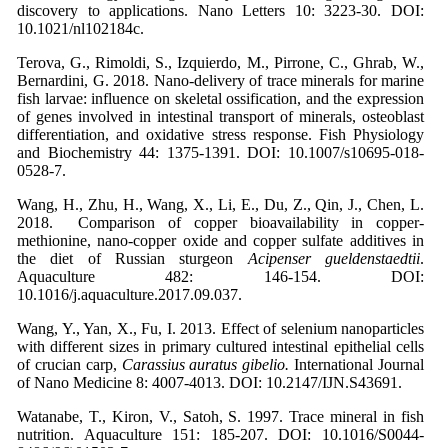
discovery to applications. Nano Letters 10: 3223-30. DOI:
10.1021/nl102184c.
Terova, G., Rimoldi, S., Izquierdo, M., Pirrone, C., Ghrab, W.,
Bernardini, G. 2018. Nano-delivery of trace minerals for marine
fish larvae: influence on skeletal ossification, and the expression
of genes involved in intestinal transport of minerals, osteoblast
differentiation, and oxidative stress response. Fish Physiology
and Biochemistry 44: 1375-1391. DOI: 10.1007/s10695-018-
0528-7.
Wang, H., Zhu, H., Wang, X., Li, E., Du, Z., Qin, J., Chen, L.
2018. Comparison of copper bioavailability in copper-
methionine, nano-copper oxide and copper sulfate additives in
the diet of Russian sturgeon
Acipenser gueldenstaedtii
.
Aquaculture 482: 146-154. DOI:
10.1016/j.aquaculture.2017.09.037.
Wang, Y., Yan, X., Fu, I. 2013. Effect of selenium nanoparticles
with different sizes in primary cultured intestinal epithelial cells
of crucian carp,
Carassius auratus gibelio.
International Journal
of Nano Medicine 8: 4007-4013. DOI: 10.2147/IJN.S43691.
Watanabe, T., Kiron, V., Satoh, S. 1997. Trace mineral in fish
nutrition. Aquaculture 151: 185-207. DOI: 10.1016/S0044-