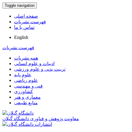
Toggle navigation
صفحه اصلی
فهرست نشریات
تماس با ما
English
فهرست نشریات
همه نشریات
ادبیات و علوم انسانی
تربیت بدنی و علوم ورزشی
علوم پایه
علوم ریاضی
فنی و مهندسی
کشاورزی
معماری و هنر
منابع طبیعی
معاونت پژوهش و فناوری دانشگاه گیلان