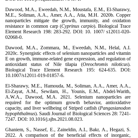
Dawood, M.A., Eweedah, N.M., Moustafa, E.M., El-Sharawy,
M.E., Soliman, A.A., Amer, A.A., Atia, M.H. 2020b. Copper
nanoparticles mitigate the growth, immunity, and oxidation
resistance in common carp (
Cyprinus carpio
). Biological Trace
Element Research 198: 283-292. DOI: 10. 1007/ s12011-​020-​
02068-0.
Dawood, M.A., Zommara, M., Eweedah, N.M., Helal, A.I.
2020c. Synergistic effects of selenium nanoparticles and vitamin
E on growth, immune-related gene expression, and regulation of
antioxidant status of Nile tilapia (
Oreochromis niloticus
).
Biological Trace Element Research 195: 624-635. DOI:
10.1007/s12011-019-01857-6.
El-Sharawy, M.E., Hamouda, M., Soliman, A.A., Amer, A.A.,
El-Zayat, A.M., Sewilam, H., Younis, E.M., Abdel-Warith,
A.W.A., Dawood, M.A. 2021. Selenium nanoparticles are
required for the optimum growth behavior, antioxidative
capacity, and liver wellbeing of Striped catfish (
Pangasianodon
hypophthalmus
). Saudi Journal of Biological Sciences 28: 7241-
7247. DOI: 10.1016/j.sjbs.2021.08.023.
Ghaniem, S., Nassef, E., Zaineldin, A.I., Bakr, A., Hegazi, S.
2022. A comparison of the beneficial effects of inorganic,