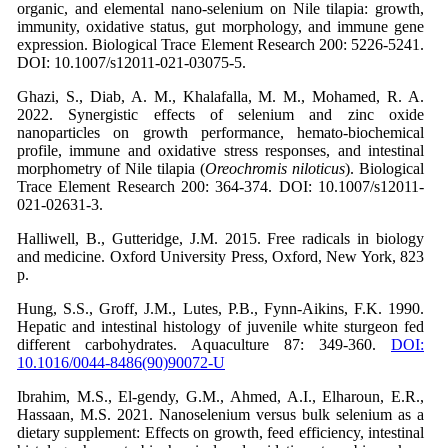
organic, and elemental nano-selenium on Nile tilapia: growth,
immunity, oxidative status, gut morphology, and immune gene
expression. Biological Trace Element Research 200: 5226-5241.
DOI: 10.1007/s12011-021-03075-5.
Ghazi, S., Diab, A. M., Khalafalla, M. M., Mohamed, R. A.
2022. Synergistic effects of selenium and zinc oxide
nanoparticles on growth performance, hemato-biochemical
profile, immune and oxidative stress responses, and intestinal
morphometry of Nile tilapia (
Oreochromis niloticus
). Biological
Trace Element Research 200: 364-374. DOI: 10.1007/s12011-
021-02631-3.
Halliwell, B., Gutteridge, J.M. 2015. Free radicals in biology
and medicine. Oxford University Press, Oxford, New York, 823
p.
Hung, S.S., Groff, J.M., Lutes, P.B., Fynn-Aikins, F.K. 1990.
Hepatic and intestinal histology of juvenile white sturgeon fed
different carbohydrates. Aquaculture 87: 349-360.
DOI:
10.1016/0044-8486(90)90072-U
Ibrahim, M.S., El‐gendy, G.M., Ahmed, A.I., Elharoun, E.R.,
Hassaan, M.S. 2021. Nanoselenium versus bulk selenium as a
dietary supplement: Effects on growth, feed efficiency, intestinal