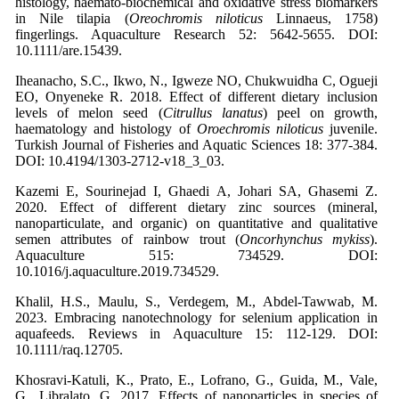
histology, haemato‐biochemical and oxidative stress biomarkers
in Nile tilapia (
Oreochromis niloticus
Linnaeus, 1758)
fingerlings. Aquaculture Research 52: 5642-5655. DOI:
10.1111/are.15439.
Iheanacho, S.C., Ikwo, N., Igweze NO, Chukwuidha C, Ogueji
EO, Onyeneke R. 2018. Effect of different dietary inclusion
levels of melon seed (
Citrullus lanatus
) peel on growth,
haematology and histology of
Oroechromis niloticus
juvenile.
Turkish Journal of Fisheries and Aquatic Sciences 18: 377-384.
DOI: 10.4194/1303-2712-v18_3_03.
Kazemi E, Sourinejad I, Ghaedi A, Johari SA, Ghasemi Z.
2020. Effect of different dietary zinc sources (mineral,
nanoparticulate, and organic) on quantitative and qualitative
semen attributes of rainbow trout (
Oncorhynchus mykiss
).
Aquaculture 515: 734529. DOI:
10.1016/j.aquaculture.2019.734529.
Khalil, H.S., Maulu, S., Verdegem, M., Abdel‐Tawwab, M.
2023. Embracing nanotechnology for selenium application in
aquafeeds. Reviews in Aquaculture 15: 112-129. DOI:
10.1111/raq.12705.
Khosravi-Katuli, K., Prato, E., Lofrano, G., Guida, M., Vale,
G., Libralato, G. 2017. Effects of nanoparticles in species of