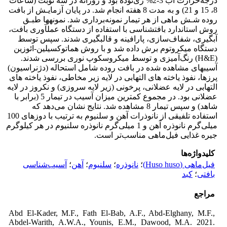
درجه‌حرارت آب 3-2% زی‌توده بود و روزانه در سه نوبت (ساعات
8، 15 و 21) و به مدت 8 هفته انجام شد. در پایان آزمایـش از بافت
روده شـش ماهی از هر تیمار نمونه‌برداری شد. نمونه­ها طبـق
روش استاندارد بافت­شناسی با استفاده از دستگاه عمل­آوری بافت،
آبگیری، شفاف‌سازی، پارافینه و قالب­گیری شدند. سپس توسط
دستگاه میکروتوم برش داده شد و با روش هماتوکسیلین-ائوزین
(H&E) رنگ‌آمیزی و توسط میکروسکوپ نوری بررسی شدند.
آسیب­های مشاهده شده در بافت روده شامل استحاله (دژنراسیون)
پرزها، نفوذ یاخته های التهابی در لایه زیر مخاطی، نفوذ یاخته های
التهابی در لایه عضلانی، پرخونی (زیر لایه سروزی) و نکروز در لایه
عضلانی بود. در مجموع کمترین میزان آسیب در تیمار 5 (برابر با
شاهد) و سپس تیمار 8 مشاهده شد. نتایج نشان می‌دهد که
استفاده تلفیقی از نانوذرات آهن و سلنیوم به ترتیب با دوزهای 100
میلی‌گرم نانوذره آهن و 1 میلی‌گرم نانوذره سلنیوم در هر کیلوگرم
جیره غذایی فیل‌ماهی مناسب‌تر است.
کلیدواژه‌ها
فیل‌ماهی (Huso huso)
؛
نانوذره
؛
سلنیوم
؛
آهن
؛
آسیب‌شناسی
بافتی
؛
کبد
مراجع
Abd El-Kader, M.F., Fath El-Bab, A.F., Abd-Elghany, M.F.,
Abdel-Warith, A.W.A., Younis, E.M., Dawood, M.A. 2021.