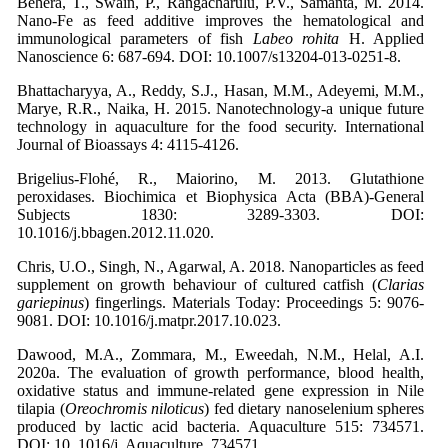
Behera, T., Swain, P., Rangacharulu, P.V., Samanta, M. 2014.
Nano-Fe as feed additive improves the hematological and
immunological parameters of fish
Labeo rohita
H. Applied
Nanoscience 6: 687-694. DOI: 10.1007/s13204-013-0251-8.
Bhattacharyya, A., Reddy, S.J., Hasan, M.M., Adeyemi, M.M.,
Marye, R.R., Naika, H. 2015. Nanotechnology-a unique future
technology in aquaculture for the food security. International
Journal of Bioassays 4: 4115-4126.
Brigelius-Flohé, R., Maiorino, M. 2013. Glutathione
peroxidases. Biochimica et Biophysica Acta (BBA)-General
Subjects 1830: 3289-3303. DOI:
10.1016/j.bbagen.2012.11.020.
Chris, U.O., Singh, N., Agarwal, A. 2018. Nanoparticles as feed
supplement on growth behaviour of cultured catfish (
Clarias
gariepinus
) fingerlings. Materials Today: Proceedings 5: 9076-
9081. DOI: 10.1016/j.matpr.2017.10.023.
Dawood, M.A., Zommara, M., Eweedah, N.M., Helal, A.I.
2020a. The evaluation of growth performance, blood health,
oxidative status and immune-related gene expression in Nile
tilapia (
Oreochromis niloticus
) fed dietary nanoselenium spheres
produced by lactic acid bacteria. Aquaculture 515: 734571.
DOI: 10. 1016/j. Aquaculture. 734571.