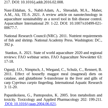
217. DOI: 10.1016/j.addr.2016.02.008.
Nasr-Eldahan, S., Nabil-Adam, A., Shreadah, M.A., Maher,
A.M., Ali, TE-S. 2021. A review article on nanotechnology in
aquaculture sustainability as a novel tool in fish disease control.
Aquaculture International 29: 1-22. DOI: 10.1007/s10499-021-
00677-7.
National Research Council (NRC). 2011. Nutrient requirements
of fish and shrimp. National Academy Press. Washington: DC.,
392 p.
Stankus, A. 2021. State of world aquaculture 2020 and regional
reviews: FAO webinar series. FAO Aquaculture Newsletter 63:
17-18.
Ogunji, J.O., Nimptsch, J., Wiegand, C., Schulz, C., Rennert, B.
2011. Effect of housefly maggot meal (magmeal) diets on
catalase, and glutathione S-transferase in the liver and gills of
carp
Cyprinus carpio
fingerling. International Aquatic Research
3: 11-20.
Papanikolaou, G., Pantopoulos, K. 2005. Iron metabolism and
toxicity. Toxicology and Applied Pharmacology 202: 199-211.
DOI: 10.1016/j.taap.2004.06.021
.