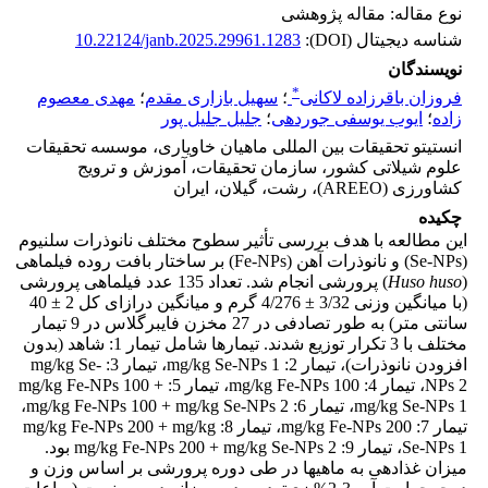
نوع مقاله: مقاله پژوهشی
شناسه دیجیتال (DOI):
10.22124/janb.2025.29961.1283
نویسندگان
*
فروزان باقرزاده لاکانی
؛
سهیل بازاری مقدم
؛
مهدی معصوم
زاده
؛
ایوب یوسفی جوردهی
؛
جلیل جلیل پور
انستیتو تحقیقات بین المللی ماهیان خاویاری، موسسه تحقیقات
علوم شیلاتی کشور، سازمان تحقیقات، آموزش و ترویج
کشاورزی (AREEO)، رشت، گیلان، ایران
چکیده
این مطالعه با هدف بررسی تأثیر سطوح مختلف نانوذرات سلنیوم
(Se-NPs) و نانوذرات آهن (Fe-NPs) بر ساختار بافت روده فیل­ماهی
(
Huso huso
) پرورشی انجام شد. تعداد 135 عدد فیل­ماهی پرورشی
(با میانگین وزنی 3/32 ± 4/276 گرم و میانگین درازای کل 2 ± 40
سانتی متر) به طور تصادفی در 27 مخزن فایبر­گلاس در 9 تیمار
مختلف با 3 تکرار توزیع شدند. تیمارها شامل تیمار 1: شاهد (بدون
افزودن نانوذرات)، تیمار 2: mg/kg Se-NPs 1، تیمار 3: mg/kg Se-
NPs 2، تیمار 4: mg/kg Fe-NPs 100، تیمار 5: mg/kg Fe-NPs 100 +
mg/kg Se-NPs 1، تیمار 6: mg/kg Fe-NPs 100 + mg/kg Se-NPs 2،
تیمار 7: mg/kg Fe-NPs 200، تیمار 8: mg/kg Fe-NPs 200 + mg/kg
Se-NPs 1، تیمار 9: mg/kg Fe-NPs 200 + mg/kg Se-NPs 2 بود.
میزان غذادهی به ماهی­ها در طی دوره پرورشی بر اساس وزن و