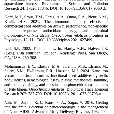
aquaculture interest. Environmental Science and Pollution
Research 24: 17326-17346. DOI: 10.1007/s11356-017-9360-3.
Kord, M.I., Srour, T.M., Farag, A.A., Omar, E.A., Nour, A.M.,
Khalil, H.S. 2021. The immunostimulatory effects of
commercial feed additives on growth performance, non-specific
immune response, antioxidants assay, and intestinal
morphometry of Nile tilapia,
Oreochromis niloticus
. Frontiers in
Physiology 12: 111. DOI: 10.3389/fphys.2021.627499.
Lall, S.P. 2002. The minerals. In: Hardy, R.H., Halver, J.E.
(Eds.). Fish Nutrition, 3rd edn. Academic Press, San Diego,
CA, USA, 259-308.
Mohammady, E.Y., Elashry, M.A., Ibrahim, M.S., Elarian, M.,
Salem, S.M., El-Haroun, E.R., Hassaan, M.S. 2024. Nano iron
versus bulk iron forms as functional feed additives: growth,
body indices, hematological assay, plasma metabolites, immune,
anti-oxidative ability, and intestinal morphometric measurements
of Nile tilapia,
Oreochromis niloticus
. Biological Trace Element
Research 202: 787-799. DOI: 10.1007/s12011-023-03708-x.
Nair, M., Jayant, R.D., Kaushik, A., Sagar, V. 2016. Getting
into the brain: Potential of nanotechnology in the management
of NeuroAIDS. Advanced Drug Delivery Reviews 103: 202-