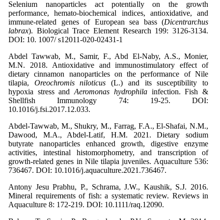
Selenium nanoparticles act potentially on the growth
performance, hemato-biochemical indices, antioxidative, and
immune-related genes of European sea bass (
Dicentrarchus
labrax
). Biological Trace Element Research 199: 3126-3134.
DOI: 10. 1007/ s12011-​020-​02431-1
Abdel Tawwab, M., Samir, F., Abd El-Naby, A.S., Monier,
M.N. 2018. Antioxidative and immunostimulatory effect of
dietary cinnamon nanoparticles on the performance of Nile
tilapia,
Oreochromis niloticus
(L.) and its susceptibility to
hypoxia stress and
Aeromonas hydrophila
infection. Fish &
Shellfish Immunology 74: 19-25. DOI:
10.1016/j.fsi.2017.12.033.
Abdel-Tawwab, M., Shukry, M., Farrag, F.A., El-Shafai, N.M.,
Dawood, M.A., Abdel-Latif, H.M. 2021. Dietary sodium
butyrate nanoparticles enhanced growth, digestive enzyme
activities, intestinal histomorphometry, and transcription of
growth-related genes in Nile tilapia juveniles. Aquaculture 536:
736467. DOI: 10.1016/j.aquaculture.2021.736467.
Antony Jesu Prabhu, P., Schrama, J.W., Kaushik, S.J. 2016.
Mineral requirements of fish: a systematic review. Reviews in
Aquaculture 8: 172-219. DOI: 10.1111/raq.12090.