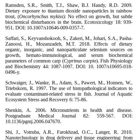
Ramsden, S.R., Smith, T.J., Shaw, B.J. Handy, R.D. 2009.
Dietary exposure to titanium dioxide nanoparticles in rainbow
trout, (
Oncorhynchus mykiss
): No effect on growth, but subtle
biochemical disturbances in the brain. Ecotoxicology 18: 939-
951. DOI: 10.1007/s10646-009-0357-7.
Saffari, S., Keyvanshokooh, S., Zakeri, M., Johari, S.A., Pasha-
Zanoosi, H., Mozanzadeh, M.T. 2018. Effects of dietary
organic, inorganic, and nanoparticulate selenium sources on
growth, hemato-immunological, and serum biochemical
parameters of common carp (
Cyprinus carpio
). Fish Physiology
and Biochemistry 44: 1087-1097. DOI: 10. 1007/s10695-​018-​
0496-y.
Schwaiger, J., Wanke, R., Adam, S., Pawert, M., Honnen, W.,
Triebskorn, R. 1997. The use of histopathological indicators to
evaluate contaminant-related stress in fish. Journal of Aquatic
Ecosystem Stress and Recovery 6: 75-86.
Shenkin, A. 2006. Micronutrients in health and disease.
Postgraduate Medical Journal 82: 559-567. DOI:
10.1136/pgmj.2006.047670.
Shi, J., Votruba, A.R., Farokhzad, O.C., Langer, R. 2010.
Nanotechnology in drug delivery and tissue engineering: from