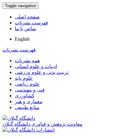
Toggle navigation
صفحه اصلی
فهرست نشریات
تماس با ما
English
فهرست نشریات
همه نشریات
ادبیات و علوم انسانی
تربیت بدنی و علوم ورزشی
علوم پایه
علوم ریاضی
فنی و مهندسی
کشاورزی
معماری و هنر
منابع طبیعی
معاونت پژوهش و فناوری دانشگاه گیلان