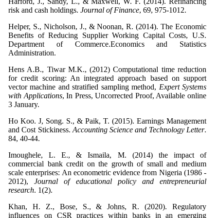
Harford, J., Sandy, L., & Maxwell, W. F. (2014). Refinancing
risk and cash holdings.
Journal of Finance
, 69, 975-1012.
Helper, S., Nicholson, J., & Noonan, R. (2014). The Economic
Benefits of Reducing Supplier Working Capital Costs, U.S.
Department of Commerce.Economics and Statistics
Administration.
Hens A.B., Tiwar M.K., (2012) Computational time reduction
for credit scoring: An integrated approach based on support
vector machine and stratified sampling method,
Expert Systems
with Applications
, In Press, Uncorrected Proof, Available online
3 January.
Ho Koo. J, Song. S., & Paik, T. (2015). Earnings Management
and Cost Stickiness.
Accounting Science and Technology Letter
.
84, 40-44.
Imoughele, L. E., & Ismaila, M. (2014) the impact of
commercial bank credit on the growth of small and medium
scale enterprises: An econometric evidence from Nigeria (1986 -
2012),
Journal of educational policy and entrepreneurial
research
. 1(2).
Khan, H. Z., Bose, S., & Johns, R. (2020). Regulatory
influences on CSR practices within banks in an emerging