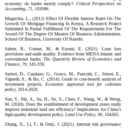
economy: do banks merely comply?.
Critical Perspectives on
Accounting
,
71
Muguchia, L., (2012) Effect Of Flexible Interest Rates On The
Growth Of Mortgage Financing In Kenya, A Research Project
Submitted In Partial Fulfillment Of The Requirements For The
Award Of The Degree Of Masters Of Business Administration,
School Of Business, University Of Nairobi.
Salem, R., Usman, M., & Ezeani, E. (2021). Loan loss
provisions and audit quality: Evidence from MENA Islamic and
conventional banks.
The Quarterly Review of Economics and
Finance
,
79
Sartori, D., Catalano, G., Genco, M., Pancotti, C., Sirtori, E.,
Vignetti, S., & Bo, C. (2014). Guide to cost-benefit analysis of
investment projects.
Economic appraisal tool for cohesion
policy,
Sun, Y., Ma, A., Su, H., Su, S., Chen, F., Wang, W., & Weng,
M. (2020). Does the establishment of development zones really
improve industrial land use efficiency? Implications for China’s
high-quality development policy.
Land Use Policy
,
90
Zhang, X., Li, F., & Ortiz, J. (2021). Internal risk governance