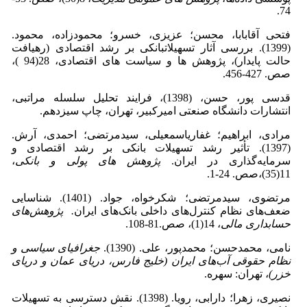
74.
فتحی آقابابا، محسن؛ عزیزی، خسرو؛ محمودزاده، محمود.
(1399). بررسی آثار تسهیلات­بانکی بر رشد اقتصادی (رهیافت
حالت پایدار)، پژوهش ها و سیاست های اقتصادی، 28(94 )،
صص. 427-456.
قدسی پور، حسن، (1398)، فرایند تحلیل سلسله مراتبی،
انتشارات دانشگاه صنعتی امیرکبیر، تهران، چاپ سیزدهم.
مرادی، ابراهیم؛ غفاری­اسمعیلی، سید­مرتضی؛ احمدی، آرش.
(1397). تأثیر رشد تسهیلات بانکی بر رشد اقتصادی و
سرمایه‌گذاری در ایران.
پژوهش های پولی و بانکی
،
11(35)،صص. 24-1.
مرتضوی، سید­مرتضی؛ شکرخواه، جواد. (1401). شناسایی
ضعف‌های نظام کنترل‌های داخلی بانک‌های ایران
.
پژوهش‌های
حسابداری مالی
، 14(1)، صص.81-108.
نامی، محمدحسن؛ محمدپور، علی. (1390).
جغرافیای سیاسی و
نظام حقوقی آب‌های ایران (خلیج فارس، دریای عمان و دریای
خزر)
، تهران: سهره.
نصیری، زهرا؛ دارابی، رویا. (1398). نقش دسترسی به تسهیلات