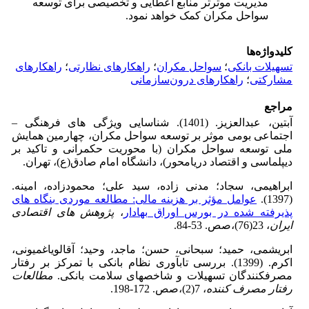
مدیریت موثرتر منابع اعطایی و تخصیصی برای توسعه
سواحل مکران کمک خواهد نمود.
کلیدواژه‌ها
تسهیلات بانکی
؛
سواحل مکران
؛
راهکارهای نظارتی
؛
راهکارهای
مشارکتی
؛
راهکارهای درون‌سازمانی
مراجع
آبتین، عبدالعزیز. (1401). شناسایی ویژگی های فرهنگی –
اجتماعی بومی موثر بر توسعه سواحل مکران، چهارمین همایش
ملی توسعه سواحل مکران (با محوریت حکمرانی و تاکید بر
دیپلماسی و اقتصاد دریامحور)، دانشگاه امام صادق(ع)، تهران.
ابراهیمی، سجاد؛ مدنی زاده، سید علی؛ محمودزاده، امینه.
(1397).
عوامل مؤثر بر هزینه مالی: مطالعه موردی بنگاه های
پذیرفته شده در بورس اوراق بهادار
،
پژوهش های اقتصادی
ایران
، 23(76)،صص. 53-84.
ابریشمی، حمید؛ سبحانی، حسن؛ ماجد، وحید؛ آقالوی­اغمیونی،
اکرم. (1399). بررسی تاب­آوری نظام بانکی با تمرکز بر رفتار
مصرف­کنندگان تسهیلات و شاخص­های سلامت بانکی.
مطالعات
رفتار مصرف کننده
، 7(2)،صص. 172-198.