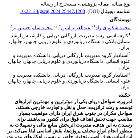
نوع مقاله: مقاله پژوهشی- مستخرج از رساله
شناسه دیجیتال (DOI):
10.22124/gscaj.2024.25447.1268
نویسندگان
3
2
*
1
محمد شکوری راد
؛
عبدالعزیز آبتین
؛
محمداسلم حسین بر
1
کارشناسی ارشد مدیریت بازرگانی دریایی و کارشناس ارشد
مسائل بانکی دانشگاه دریانوردی و علوم دریایی چابهار، چابهار،
ایران.
2
استادیار گروه مدیریت بازرگانی دریایی، دانشکده مدیریت و
علوم انسانی، دانشگاه دریانوردی و علوم دریایی چابهار، چابهار،
ایران.
3
استادیار گروه مدیریت بازرگانی دریایی، دانشکده مدیریت و
علوم انسانی، دانشگاه دریانوردی و علوم دریایی چابهار، چابهار،
ایران.
چکیده
امروزه، سواحل دریای یکی از موثرترین و مهمترین ابزارهای
توسعه و رشد ترانزیت، حمل و نقل و تجارت خارجی هستند.
سواحل مکران در جنوب شرق ایران دارای موقعیت بسیار
مناسب جهت تحقق اهداف فوق برای کشور می‌باشند. برای
رسیدن به این هدف، مدیریت اثربخش منابع مالی و تسهیلات به
منظور انجام انواع مختلف پروژه‌ها، نقش اساسی ایفا می‌کند. بر
این اساس هدف اصلی تحقیق حاضر بررسی راهکارهای مدیریت