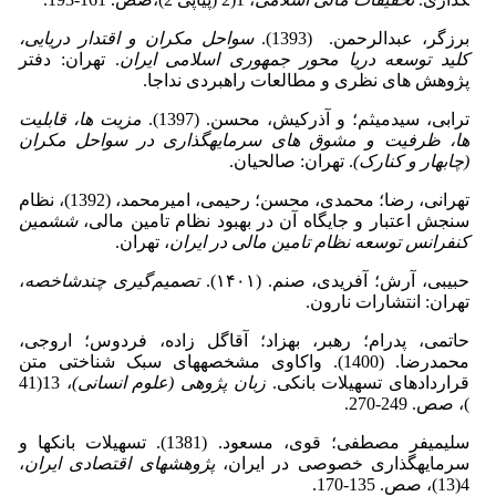
برزگر، عبدالرحمن. (1393).
سواحل مکران و اقتدار دریایی،
کلید توسعه دریا محور جمهوری اسلامی ایران
. تهران: دفتر
پژوهش های نظری و مطالعات راهبردی نداجا.
ترابی، سیدمیثم؛ و آذرکیش، محسن. (1397).
مزیت ها، قابلیت
ها، ظرفیت و مشوق های سرمایه­گذاری در سواحل مکران
(چابهار و کنارک)
. تهران: صالحیان.
تهرانی، رضا؛ محمدی، محسن؛ رحیمی، امیرمحمد، (1392)، نظام
سنجش اعتبار و جایگاه آن در بهبود نظام تامین مالی،
ششمین
کنفرانس توسعه نظام تامین مالی در ایران
، تهران.
حبیبی، آرش؛ آفریدی، صنم. (۱۴۰۱).
تصمیم‌گیری چندشاخصه
،
تهران: انتشارات نارون.
حاتمی، پدرام؛ رهبر، بهزاد؛ آقا­گل زاده، فردوس؛ اروجی،
محمدرضا. (1400). واکاوی مشخصه­های سبک شناختی متن
قراردادهای تسهیلات بانکی.
زبان پژوهی (علوم انسانی)
، 13(41
)، صص. 249-270.
سلیمی­فر ­مصطفی؛ قوی، مسعود. (1381). تسهیلات بانک­ها و
سرمایه­گذاری خصوصی در ایران،
پژوهش­های اقتصادی ایران
،
4(13)،
صص. 135-170.