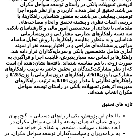
اثربخش تسهیلات بانکی در راستای توسعه سواحل مکران
می‌باشد. تحقیق از نظر هدف، کاربردی و از نظر شیوه اجرا
توصیفی پیمایشی می‌باشد. به منظور شناسایی راهکارها، با
بررسی ادبیات نظری و پیشینه تحقیق و انجام مصاحبه‌های
مقدماتی با تعدادی از متخصصین امور مالی و کارشناسان بانکی،
سه دسته راهکارهای نظارتی، مشارکتی و درون‌سازمانی
شناسایی و به منظور مقایسه راهکارها، با روش تحلیل سلسله
مراتبی پرسشنامه‌ای طراحی و در اختیار بیست نفر از نمونه
آماری شامل متخصصین بانکی و سرمایه‌گذاران قرار داده شد.
راهکارها بر اساس سه معیار پذیرش، قابلیت اجرا و فراگیری به
صورت زوجی با هم مقایسه شده‌اند. یافته‌ها نشان‌دهنده آن است
که از نظر مشارکت‌کنندگان در تحقیق حاضر به ترتیب راهکارهای
مشارکتی با وزن0/610، راهکارهای درون‌سازمانی با وزن0/285 و
راهکارهای نظارتی با مقدار وزن 0/106 به ترتیب، راهکارهای
مدیریت اثربخش تسهیلات بانکی در راستای توسعه سواحل
مکران انتخاب شده‌اند.
تازه های تحقیق
با انجام این پژوهش، یکی از راه‌های دستیابی به گنج پنهان
دریای عمان که همان توسعه و آبادانی سواحل مکران در
ابعاد مختلف می‌باشد، مشخص و شفاف‌تر خواهد شد.
به برنامه‌ریزان و سیاست‌گذاران توسعه سواحل مکران، در