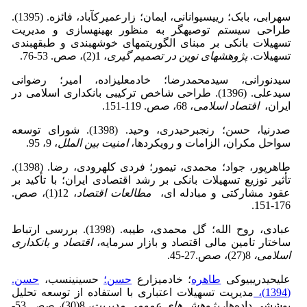
سهرابی، بابک؛ رییسی­وانانی، ایمان؛ زارع­میرک­آباد، فائزه. (1395).
طراحی سیستم توصیه­گر به منظور بهینه­سازی و مدیریت
تسهیلات بانکی بر مبنای الگوریتم­های خوشه­بندی و طبقه­بندی
تسهیلات.
پژوهش­های نوین در تصمیم گیری
، 1(2)، صص. 53-76.
سیدنورانی، سیدمحمدرضا؛ خادم­علیزاده، امیر؛ رضوانی
سیدعلی. (1396). طراحی شاخص ترکیبی بانکداری اسلامی در
ایران،
اقتصاد اسلامی
، 68، صص. 119-151.
صدرنیا، حسن؛ رنجبرحیدری، وحید. (1398). شورای توسعه
سواحل مکران، الزامات و رویکردها،
امنیت بین الملل
، 9، 95.
طاهرپور، جواد؛ محمدی، تیمور؛ فردی کلهرودی، رضا. (1398).
تأثیر توزیع تسهیلات بانکی بر رشد اقتصادی ایران؛ با تأکید بر
عقود مشارکتی و مبادله ای،
مطالعات اقتصاد
، 12(1)، صص.
176-151.
عبادی، روح الله؛ گل محمدی، طیبه. (1398). بررسی ارتباط
ساختار تامین مالی اقتصاد و بازار سرمایه،
اقتصاد و بانکداری
اسلامی
،
8(27)، صص.27-45.
علی­حیدری­بیوکی
طاهره
؛ خادمی­زارع
حسن؛
حسینی­نسب،
حسن.
(1394)،
مدیریت تسهیلات اعتباری با استفاده از توسعه تحلیل
پوششی داده‌ها،
پژوهش های عمومی مدیریت
، 8(30)، صص. 53-