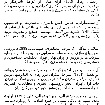
آراستی، زهرا. (1389). ارایه مدلی از عوامل تاثیرگذار در
موفقیت طرحهای سرمایه گذاری کارآفرینان متقاضی تسهیلات
بانکی.
پژوهشنامه اقتصادی
(ویژه نامه بازار سرمایه)،7 ،صص:
73-92.
آزادی­مقدم­آرانی، عباس؛ امین ناصری، محمدرضا؛ و قدسی­پور،
سیدحسن. (1385). مدل ارزیابی وام های بانکی با استفاده از
تکنیک AHP.
نشریه بین المللی مهندسی صنایع و مدیریت تولید
(فارسی)(نشریه بین المللی علوم مهندسی)
، 17(6)، صص. 37-
47.
اسلامی بیدگلی، غلامرضا؛ مظاهری، طهماسب. (1388). بررسی
نظریه­های توازی ایستا و سلسله مراتبی در تبیین ساختار سرمایه
شرکت ها در بورس و اوراق بهادار تهران.
تحقیقات حسابداری و
حسابرسی (تحقیقات حسابداری)
، 1(3)، صص.4-21.
آل احمد، سید مهرداد؛ برزگر، عبدالرحمن؛ منفرد، هاشم؛ پروانه،
ابوالفضل. (1391). سواحل مکران دروازه­ای به اقیانوس­ها،
اولین
همایش سواحل مکران و اقتدار دریایی جمهوری اسلامی ایران
.
چاپ اول، تهران: دفتر پژوهش­های نظری و مطالعات راهبردی
نداجا، موسسه مطالعات و پژوهش خورشید مهرگان لیان.
ایروانی، محمدجواد؛ غزالی، امین؛ و غزالی، علی. (1391). اولویت­
بندی تسهیلات بانکی مبتنی بر عقود اسلامی با رویکرد سیاست­
گذاری.
تحقیقات مالی اسلامی
، 1(2 (پیاپی 2)،صص. 161-193.