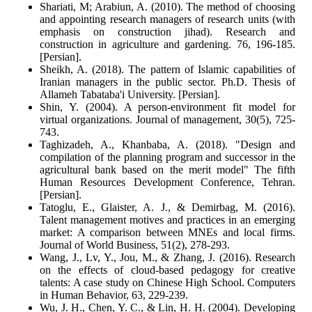
Shariati, M; Arabiun, A. (2010). The method of choosing
and appointing research managers of research units (with
emphasis on construction jihad). Research and
construction in agriculture and gardening. 76, 196-185.
[Persian].
Sheikh, A. (2018). The pattern of Islamic capabilities of
Iranian managers in the public sector. Ph.D. Thesis of
Allameh Tabataba'i University. [Persian].
Shin, Y. (2004). A person-environment fit model for
virtual organizations. Journal of management, 30(5), 725-
743.
Taghizadeh, A., Khanbaba, A. (2018). "Design and
compilation of the planning program and successor in the
agricultural bank based on the merit model" The fifth
Human Resources Development Conference, Tehran.
[Persian].
Tatoglu, E., Glaister, A. J., & Demirbag, M. (2016).
Talent management motives and practices in an emerging
market: A comparison between MNEs and local firms.
Journal of World Business, 51(2), 278-293.
Wang, J., Lv, Y., Jou, M., & Zhang, J. (2016). Research
on the effects of cloud-based pedagogy for creative
talents: A case study on Chinese High School. Computers
in Human Behavior, 63, 229-239.
Wu, J. H., Chen, Y. C., & Lin, H. H. (2004). Developing