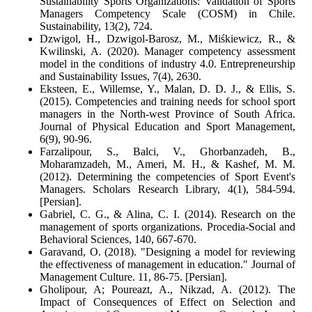
Sustainability Sports Organizations: Validation of Sports
Managers Competency Scale (COSM) in Chile.
Sustainability, 13(2), 724.
Dzwigol, H., Dzwigol-Barosz, M., Miśkiewicz, R., &
Kwilinski, A. (2020). Manager competency assessment
model in the conditions of industry 4.0. Entrepreneurship
and Sustainability Issues, 7(4), 2630.
Eksteen, E., Willemse, Y., Malan, D. D. J., & Ellis, S.
(2015). Competencies and training needs for school sport
managers in the North-west Province of South Africa.
Journal of Physical Education and Sport Management,
6(9), 90-96.
Farzalipour, S., Balci, V., Ghorbanzadeh, B.,
Moharamzadeh, M., Ameri, M. H., & Kashef, M. M.
(2012). Determining the competencies of Sport Event's
Managers. Scholars Research Library, 4(1), 584-594.
[Persian].
Gabriel, C. G., & Alina, C. I. (2014). Research on the
management of sports organizations. Procedia-Social and
Behavioral Sciences, 140, 667-670.
Garavand, O. (2018). "Designing a model for reviewing
the effectiveness of management in education." Journal of
Management Culture. 11, 86-75. [Persian].
Gholipour, A; Poureazt, A., Nikzad, A. (2012). The
Impact of Consequences of Effect on Selection and