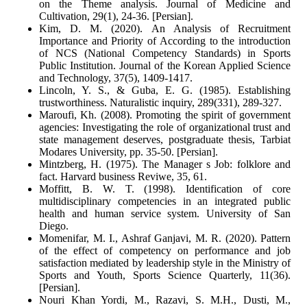
on the Theme analysis. Journal of Medicine and
Cultivation, 29(1), 24-36. [Persian].
Kim, D. M. (2020). An Analysis of Recruitment
Importance and Priority of According to the introduction
of NCS (National Competency Standards) in Sports
Public Institution. Journal of the Korean Applied Science
and Technology, 37(5), 1409-1417.
Lincoln, Y. S., & Guba, E. G. (1985). Establishing
trustworthiness. Naturalistic inquiry, 289(331), 289-327.
Maroufi, Kh. (2008). Promoting the spirit of government
agencies: Investigating the role of organizational trust and
state management deserves, postgraduate thesis, Tarbiat
Modares University, pp. 35-50. [Persian].
Mintzberg, H. (1975). The Manager s Job: folklore and
fact. Harvard business Reviwe, 35, 61.
Moffitt, B. W. T. (1998). Identification of core
multidisciplinary competencies in an integrated public
health and human service system. University of San
Diego.
Momenifar, M. I., Ashraf Ganjavi, M. R. (2020). Pattern
of the effect of competency on performance and job
satisfaction mediated by leadership style in the Ministry of
Sports and Youth, Sports Science Quarterly, 11(36).
[Persian].
Nouri Khan Yordi, M., Razavi, S. M.H., Dusti, M.,