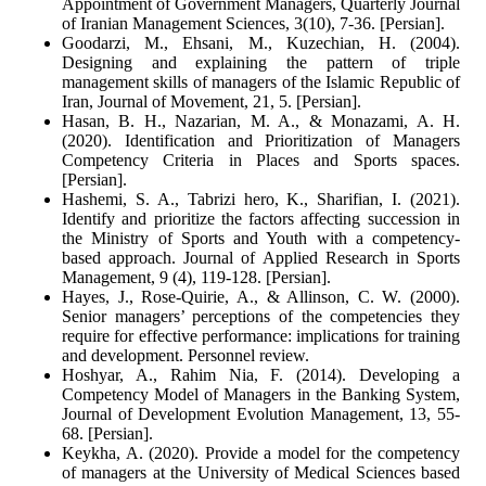
Appointment of Government Managers, Quarterly Journal
of Iranian Management Sciences, 3(10), 7-36. [Persian].
Goodarzi, M., Ehsani, M., Kuzechian, H. (2004).
Designing and explaining the pattern of triple
management skills of managers of the Islamic Republic of
Iran, Journal of Movement, 21, 5. [Persian].
Hasan, B. H., Nazarian, M. A., & Monazami, A. H.
(2020). Identification and Prioritization of Managers
Competency Criteria in Places and Sports spaces.
[Persian].
Hashemi, S. A., Tabrizi hero, K., Sharifian, I. (2021).
Identify and prioritize the factors affecting succession in
the Ministry of Sports and Youth with a competency-
based approach. Journal of Applied Research in Sports
Management, 9 (4), 119-128. [Persian].
Hayes, J., Rose‐Quirie, A., & Allinson, C. W. (2000).
Senior managers’ perceptions of the competencies they
require for effective performance: implications for training
and development. Personnel review.
Hoshyar, A., Rahim Nia, F. (2014). Developing a
Competency Model of Managers in the Banking System,
Journal of Development Evolution Management, 13, 55-
68. [Persian].
Keykha, A. (2020). Provide a model for the competency
of managers at the University of Medical Sciences based