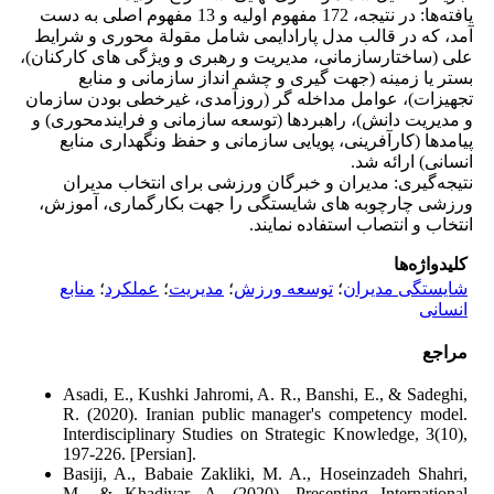
یافته‌ها: در نتیجه، 172 مفهوم اولیه و 13 مفهوم اصلی به دست
آمد، که در قالب مدل پارادایمی شامل مقولة محوری و شرایط
علی (ساختارسازمانی، مدیریت و رهبری و ویژگی های کارکنان)،
بستر یا زمینه (جهت گیری و چشم انداز سازمانی و منابع
تجهیزات)، عوامل مداخله گر (روزآمدی، غیرخطی بودن سازمان
و مدیریت دانش)، راهبردها (توسعه سازمانی و فرایندمحوری) و
پیامدها (کارآفرینی، پویایی سازمانی و حفظ ونگهداری منابع
انسانی) ارائه شد.
نتیجه‌گیری: مدیران و خبرگان ورزشی برای انتخاب مدیران
ورزشی چارچوبه های شایستگی را جهت بکارگماری، آموزش،
انتخاب و انتصاب استفاده نمایند.
کلیدواژه‌ها
شایستگی مدیران
؛
توسعه ورزش
؛
مدیریت
؛
عملکرد
؛
منابع
انسانی
مراجع
Asadi, E., Kushki Jahromi, A. R., Banshi, E., & Sadeghi,
R. (2020). Iranian public manager's competency model.
Interdisciplinary Studies on Strategic Knowledge, 3(10),
197-226. [Persian].
Basiji, A., Babaie Zakliki, M. A., Hoseinzadeh Shahri,
M., & Khadivar, A. (2020). Presenting International