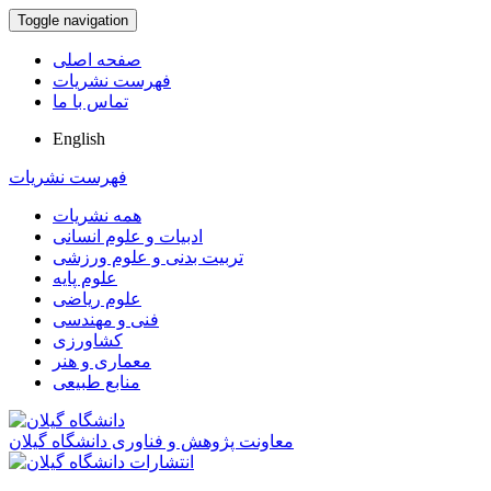
Toggle navigation
صفحه اصلی
فهرست نشریات
تماس با ما
English
فهرست نشریات
همه نشریات
ادبیات و علوم انسانی
تربیت بدنی و علوم ورزشی
علوم پایه
علوم ریاضی
فنی و مهندسی
کشاورزی
معماری و هنر
منابع طبیعی
معاونت پژوهش و فناوری دانشگاه گیلان