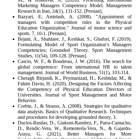
Marketing Managers Competency Model. Management
Research in Iran, 24(1), 131-152. [Persian].
Bazyari, E; Amirtash, A. (2008). "Appointment of
managers with competition rules in the Physical
Education Organization." Journal of motor science and
sports. 7, 10-1. [Persian].
Bejani, A., Shahlaee, J., Keshkar, S., Ghafori, F. (2019).
Formulating Model of Sport Organization’s Managers
Competencies; Grounded Theory. Sport Management
Studies, 11(54), 109-128. [Persian].
Cascio, W. F., & Boudreau, J. W. (2016). The search for
global competence: From international HR to talent
management. Journal of World Business, 51(1), 103-114.
Cheragh Birjandi, K., Peymanizad, H., Keshtidar, M., &
Fahim Davin, H. (2020). Designing the Factors Affecting
the Competency of Physical Education Directors of
Universities. Journal of Sport Management and Motor
Behavior.
Corbin, J., & Strauss, A. (2008). Strategies for qualitative
data analysis. Basics of Qualitative Research. Techniques
and procedures for developing grounded theory, 3.
Duclos-Bastías, D., Giakoni-Ramírez, F., Parra-Camacho,
D., Rendic-Vera, W., Rementería-Vera, N., & Gajardo-
Araya, G. (2021). Better Managers for More