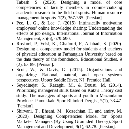
Tabesh, S. (2020). Designing a model of core
competencies of faculty members in commercializing
academic research in the field of sports. Human resource
management in sports. 7(2), 367-385. [Persian].
Pee, L. G., & Lee, J. (2015). Intrinsically motivating
employees’ online knowledge sharing: Understanding the
effects of job design. International Journal of Information
Management, 35(6), 679-690.
Rostami, P., Veisi, K., Ghafouri, F., Aliabadi, S. (2020).
Designing a competency model for students and teachers
of physical education at Farhangian University based on
the data theory of the foundation. Educational Studies, 9
(2), 63-89. [Persian].
Scott, W., & Davis, G. (2015). Organizations and
organizing: Rational, natural, and open systems
perspectives. Upper Saddle River, NJ: Prentice Hall.
Seyedinejat, S., Razaghi, M., & Dousti, M. (2014).
Prioritizing managerial skills based on Katz’s Theory cast
study: The managers of sports and youth in Mazandaran
Province. Pamukkale Spor Bilimleri Dergisi, 5(1), 33-47.
[Persian].
Shirvani, T., Ehsani, M., Kozechian, H. and amiry, M.
(2020). Designing Competencies Model for Sports
Marketer Managers (By Using Grounded Theory). Sport
Management and Development, 9(1), 62-78. [Persian].