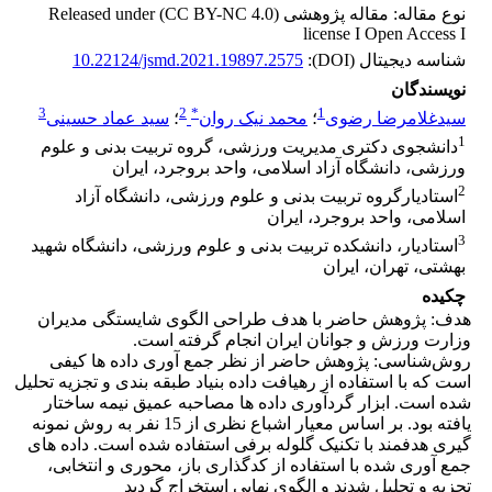
نوع مقاله: مقاله پژوهشی Released under (CC BY-NC 4.0)
license I Open Access I
شناسه دیجیتال (DOI):
10.22124/jsmd.2021.19897.2575
نویسندگان
3
2
*
1
سیدغلامرضا رضوی
؛
محمد نیک روان
؛
سید عماد حسینی
1
دانشجوی دکتری مدیریت ورزشی، گروه تربیت بدنی و علوم
ورزشی، دانشگاه آزاد اسلامی، واحد بروجرد، ایران
2
استادیارگروه تربیت بدنی و علوم ورزشی، دانشگاه آزاد
اسلامی، واحد بروجرد، ایران
3
استادیار، دانشکده تربیت بدنی و علوم ورزشی، دانشگاه شهید
بهشتی، تهران، ایران
چکیده
هدف: پژوهش حاضر با هدف طراحی الگوی شایستگی مدیران
وزارت ورزش و جوانان ایران انجام گرفته است.
روش‌شناسی: پژوهش حاضر از نظر جمع آوری داده ها کیفی
است که با استفاده از رهیافت داده بنیاد طبقه بندی و تجزیه تحلیل
شده است. ابزار گردآوری داده ها مصاحبه عمیق نیمه ساختار
یافته بود. بر اساس معیار اشباع نظری از 15 نفر به روش نمونه
گیری هدفمند با تکنیک گلوله برفی استفاده شده است. داده های
جمع آوری شده با استفاده از کدگذاری باز، محوری و انتخابی،
تجزیه و تحلیل شدند و الگوی نهایی استخراج گردید