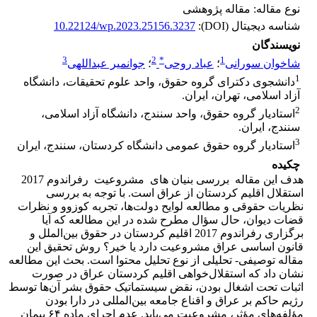
نوع مقاله: مقاله پژوهشی
شناسه دیجیتال (DOI):
10.22124/wp.2023.25156.3237
نویسندگان
3
2
*
1
شاخوان سورانی
؛
عباد روحی
؛
جوانمیر عبداللهی
1
دانشجوی دکترای گروه حقوق، واحد علوم تحقیقات، دانشگاه
آزاد اسلامی، تهران، ایران.
2
استادیار گروه حقوق، واحد سنندج، دانشگاه آزاد اسلامی،
سنندج، ایران.
3
استادیار گروه حقوق‎ ‎عمومی دانشگاه کردستان، سنندج، ایران‏
چکیده
هدف این مقاله بررسی بنیان های مشروعیت رفراندوم 2017
استقلال اقلیم کردستان از عراق است. با توجه به بررسی
نظریات حقوقی و مطالعه لوایح دولت‌ها، تجربه کوزوو و نظرات
قضات دیوان، حال سؤال مطرح شده در این مطالعه که آیا
برگزاری رفراندوم 2017 اقلیم کردستان در حقوق بین‌الملل و
قانون اساسی عراق مشروعیت دارد یا خیر؟ روش تحقیق این
مقاله توصیفی- تحلیلی از نوع تحلیل محتوا است. بحث این مطالعه
نشان داد که استقلال‌خواهی اقلیم کردستان عراق در صورت
اثبات تحت اشغال بودن، نقض سیستماتیک حقوق بشر آن‌ها توسط
رژیم حاکم بر عراق و اقناع جامعه بین‌المللی در دارا بودن
مؤلفه‌های مؤثر، مشروعیت می‌یابد. عدم اجرای ماده ۶۴ پیمان