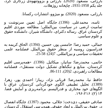
بارزانی، مسعود. (2020). بارزانی و بزووتنه‎وه‌ی زرگاری کرد،
جلد یکم 1958-1931، چاپخانه روژهلات.
بارزانی، مسعود. (2020). بو میژوو، انتشارات رکسانا.
تاسه، محمدعلی. (1396). جایگاه اصل تعیین سرنوشت و
تمامیت ارضی در سیاست بین‌المللی؛ مطالعه موردی اقلیم
کردستان عراق. رساله دکترای، دانشگاه شیراز، دانشکده حقوق
و علوم سیاسی.
جمالی، حمید رضا؛ خامسی پور، حسین. (1394). الحاق کریمه به
فدراسیون روسیه از منظر حقوق بین‌الملل.
فصلنامه علمی
تحقیقات سیاسی و بین‌المللی.
7(24): 58-25.
حاتمی، محمدرضا؛ سانیار، میکائیل. (1396). «همه‌پرسی اقلیم
کردستان، منابع و تنگناهای تشکیل دولت مستقل»، فصلنامه
مطالعات راهبردی، 2(20)، 111-86.
حافظ نیا، محمدرضا؛ قربانی نژاد، ریباز؛ احمدی پور، زهرا.
(1389). تحلیل تطبیقی الگوی خودگردانی کردستان عراق با
الگوهای خود مختاری و فدرالیسم. برنامه‌ریزی و آمایش فضا.
۱۴ (۲): ۲۱۶-۱۹۶.
صادقی حقیقی، دی‌دخت؛ جلالی، محمود. (1397). جایگاه انفصال
در حقوق بین‌الملل و ابعاد حقوقی همه‌پرسی استقلال کردستان.