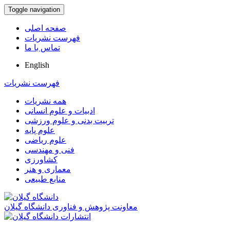
Toggle navigation
صفحه اصلی
فهرست نشریات
تماس با ما
English
فهرست نشریات
همه نشریات
ادبیات و علوم انسانی
تربیت بدنی و علوم ورزشی
علوم پایه
علوم ریاضی
فنی و مهندسی
کشاورزی
معماری و هنر
منابع طبیعی
معاونت پژوهش و فناوری دانشگاه گیلان