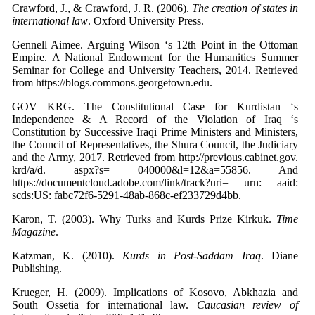
Crawford, J., & Crawford, J. R. (2006).
The creation of states in
international law
Gennell Aimee. Arguing Wilson ‘s 12th Point in the Ottoman
Empire. A National Endowment for the Humanities Summer
Seminar for College and University Teachers, 2014. Retrieved
from https://blogs.commons.georgetown.edu.
GOV KRG. The Constitutional Case for Kurdistan ‘s
Independence & A Record of the Violation of Iraq ‘s
Constitution by Successive Iraqi Prime Ministers and Ministers,
the Council of Representatives, the Shura Council, the Judiciary
and the Army, 2017. Retrieved from http://previous.cabinet.gov.
krd/a/d. aspx?s= 040000&l=12&a=55856. And
https://documentcloud.adobe.com/link/track?uri= urn: aaid:
scds:US: fabc72f6-5291-48ab-868c-ef233729d4bb.
Karon, T. (2003). Why Turks and Kurds Prize Kirkuk.
Time
Magazine
Katzman, K. (2010).
Kurds in Post-Saddam Iraq
. Diane
Krueger, H. (2009). Implications of Kosovo, Abkhazia and
South Ossetia for international law.
Caucasian review of