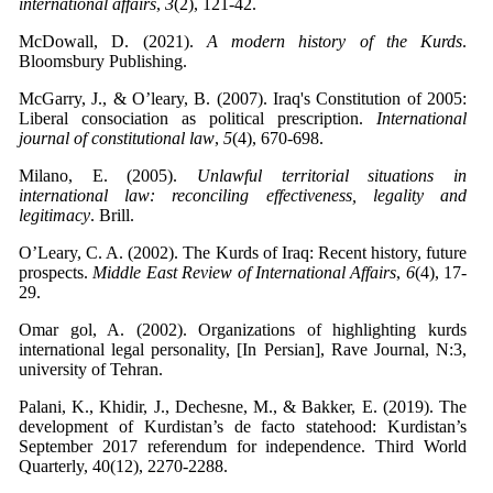
international affairs
,
3
McDowall, D. (2021).
A modern history of the Kurds
.
McGarry, J., & O’leary, B. (2007). Iraq's Constitution of 2005:
Liberal consociation as political prescription.
International
journal of constitutional law
,
5
Milano, E. (2005).
Unlawful territorial situations in
international law: reconciling effectiveness, legality and
legitimacy
O’Leary, C. A. (2002). The Kurds of Iraq: Recent history, future
prospects.
Middle East Review of International Affairs
,
6
(4), 17-
Omar gol, A. (2002). Organizations of highlighting kurds
international legal personality, [In Persian], Rave Journal, N:3,
university of Tehran.
Palani, K., Khidir, J., Dechesne, M., & Bakker, E. (2019). The
development of Kurdistan’s de facto statehood: Kurdistan’s
September 2017 referendum for independence. Third World
Quarterly, 40(12), 2270-2288.