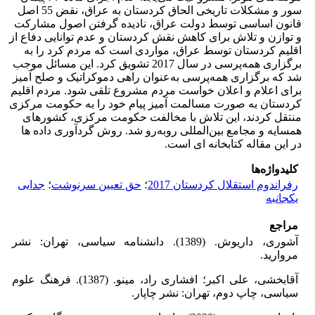
سور و مشکلات تاریخی الحاق کردستان به عراق، نقض 55 اصل
قانون اساسی توسط دولت عراق، نادیده گرفتن اصول مشارکت
و توازن و تلاش برای کاهش نقش کردستان و عدم توانایی دفاع از
اقلیم کردستان توسط عراق، مواردی است که مردم کرد را به
برگزاری همه‌پرسی در سال 2017 تشویق کرد. این مسائل موجب
شد که برگزاری همه‌پرسی به‌عنوان راهی دموکراتیک و صلح آمیز
برای اعلام و اعلان خواست مردم مشروع تلقی شود. مردم اقلیم
کردستان به صورت مسالمت آمیز پیام خود را به حکومت مرکزی
منتقل کردند، این تلاش با مخالفت حکومت مرکزی، کشورهای
همسایه و مجامع بین‌المللی روبه‌رو شد. روش گردآوری داده ها
در این مقاله کتابخانه ای است.
کلیدواژه‌ها
رفراندوم استقلال کردستان 2017
؛
حق تعیین سرنوشت
؛
جدایی
یکجانبه
مراجع
آشوری، داریوش. (1389). دانشنامه سیاسی، تهران: نشر
مروارید.
آقابخشی، علی اکبر؛ افشاری راد، مینو. (1387). فرهنگ علوم
سیاسی، چاپ دوم، تهران: نشر چاپار.