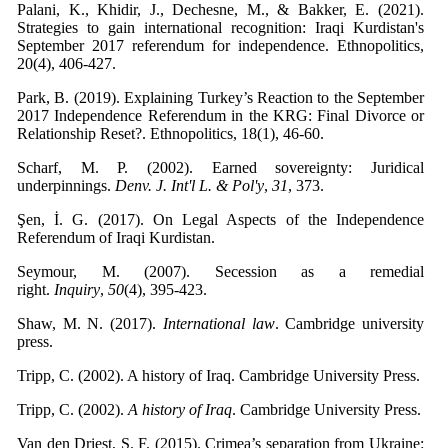
Palani, K., Khidir, J., Dechesne, M., & Bakker, E. (2021).
Strategies to gain international recognition: Iraqi Kurdistan's
September 2017 referendum for independence. Ethnopolitics,
20(4), 406-427.
Park, B. (2019). Explaining Turkey’s Reaction to the September
2017 Independence Referendum in the KRG: Final Divorce or
Relationship Reset?. Ethnopolitics, 18(1), 46-60.
Scharf, M. P. (2002). Earned sovereignty: Juridical
underpinnings.
Denv. J. Int'l L. & Pol'y
,
31
Şen, İ. G. (2017). On Legal Aspects of the Independence
Seymour, M. (2007). Secession as a remedial
right.
Inquiry
,
50
Shaw, M. N. (2017).
International law
. Cambridge university
Tripp, C. (2002).
A history of Iraq
Van den Driest, S. F. (2015). Crimea’s separation from Ukraine: