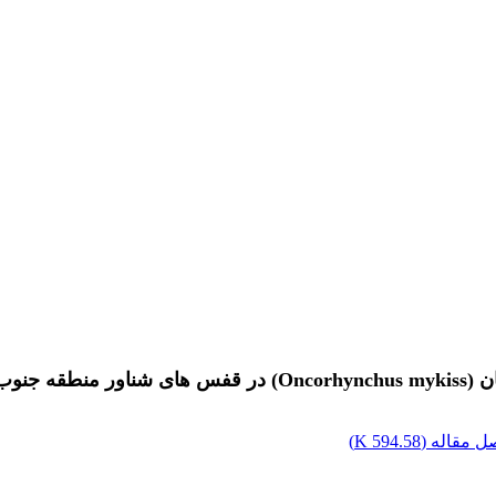
ای خزر
ل مقاله (
594.58 K
)