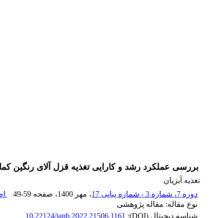
بررسی عملکرد رشد و کارایی تغذیه قزل آلای رنگین کمان (Oncorhynchus mykiss) در قفس های شناور منطقه جنوب دری
تغذیه آبزیان
دوره 7، شماره 3 - شماره پیاپی 17
، مهر 1400
، صفحه
49-59
اص
نوع مقاله: مقاله پژوهشی
شناسه دیجیتال (DOI):
10.22124/janb.2022.21506.1161