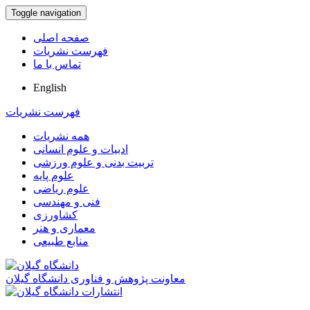
Toggle navigation
صفحه اصلی
فهرست نشریات
تماس با ما
English
فهرست نشریات
همه نشریات
ادبیات و علوم انسانی
تربیت بدنی و علوم ورزشی
علوم پایه
علوم ریاضی
فنی و مهندسی
کشاورزی
معماری و هنر
منابع طبیعی
معاونت پژوهش و فناوری دانشگاه گیلان