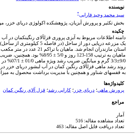
نویسنده
*
سید محمد وحید فارابی
بخش تکثیر و پرورش آبزیان، پژوهشکده اکولوژی دریای خزر، 
چکیده
یک مزرعه دریایی دور از 
به قفس­های شناور و همچنین با مدیریت برداشت محصول به میزان 15 کیلوگرم در متر مکعب به صورت مرحله­ای یا صید واحد، در منطقه جنوب دریای خزر امکان­پذیر 
کلیدواژه‌ها
پرورش ماهی
؛
دریای خزر
؛
کارایی رشد
؛
قزل آلای رنگین کمان
مراجع
آمار
تعداد مشاهده مقاله: 516
تعداد دریافت فایل اصل مقاله: 463