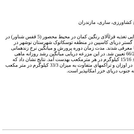
 کشاورزی، ساری، مازندران
دامنه اطلاعات مربوط به آبزی پروری قزل­آلای رنگین­کمان در آب لب­شور دریای خزر بسیار محدود است. در این تحقیق عملکرد رشد و کارایی تغذیه قزل­آلای رنگین کمان در محیط محصور (5 قفس شناور) در
ی در مزرعه مهران گستر دریای کاسپین در منطقه توسکاتوک شهرستان نوشهر در
 تراکم 21 عدد در متر مکعب و زی­توده 33/3 کیلوگرم در متر مکعب و اوزان 130 تا 180 گرم به قفس­ها معرفی شدند. مدت زمان دوره پرورش و میانگین نرخ زنده­مانی
ماهیان به ترتیب 158-123 روز و 5/0 ± 8/95% بود. همچنین، ضریب تبدیل غذایی 01/0 ± 94/0 و نسبت کارایی پروتئین خوراک ماهی 01/0 ± 66/2 تعیین شد. در این مزرعه دریایی میانگین رشد روزانه ماهی
9/0±3/3 گرم و میانگین ضریب رشد ویژه ماهی 01/0 ± 07/1% در روز محاسبه شد. همچنین، میانگین وزنی برداشت محصول ماهی 55/0 ± 15/16 کیلوگرم در هر مترمکعب به­دست آمد. نتایج نشان داد که
روند رشد ماهی قزل­آلای رنگین کمان در آب لب­شور دریای خزر در قفس­های شناور مناسب بود. بنابراین، معرفی ماهی قزل­آلای رنگین­کمان در اوزان و تراکم­های متفاوت به میزان 33/3 کیلوگرم در متر مکعب