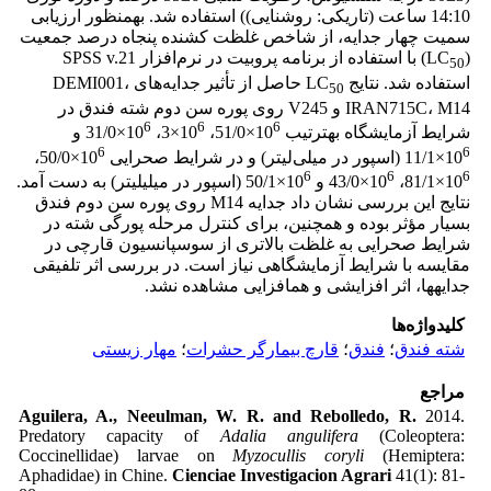
14:10 ساعت (تاریکی: روشنایی)) استفاده شد. به­منظور ارزیابی
سمیت چهار جدایه، از شاخص غلظت کشنده پنجاه ‌درصد جمعیت
(LC
) با استفاده از برنامه پروبیت در نرم‌افزار SPSS v.21
50
استفاده شد. نتایج LC
حاصل از تأثیر جدایه­‌های DEMI001،
50
IRAN715C، M14 و V245 روی پوره سن دوم شته فندق در
6
6
6
شرایط آزمایشگاه به­ترتیب 10
×51/0، 10
×3، 10
×31/0 و
6
6
10
×11/1 (اسپور در میلی‌لیتر) و در شرایط صحرایی 10
×50/0،
6
6
6
10
×81/1، ­­10
×43/0 و 10
×50/1 (اسپور در میلی­لیتر) به دست آمد.
نتایج این بررسی نشان داد جدایه M14 روی پوره سن دوم فندق
بسیار مؤثر بوده و هم­چنین، برای کنترل مرحله پورگی شته در
شرایط صحرایی به غلظت بالاتری از سوسپانسیون قارچی در
مقایسه با شرایط آزمایشگاهی نیاز است. در بررسی اثر تلفیقی
جدایه­ها، اثر افزایشی و هم­افزایی مشاهده نشد.
کلیدواژه‌ها
شته فندق
؛
فندق
؛
قارچ بیمارگر حشرات
؛
مهار زیستی
مراجع
Aguilera, A., Neeulman, W. R. and Rebolledo, R.
2014.
Predatory capacity of
Adalia angulifera
(Coleoptera:
Coccinellidae) larvae on
Myzocullis coryli
(Hemiptera:
Aphadidae) in Chine.
Cienciae Investigacion Agrari
41(1): 81-