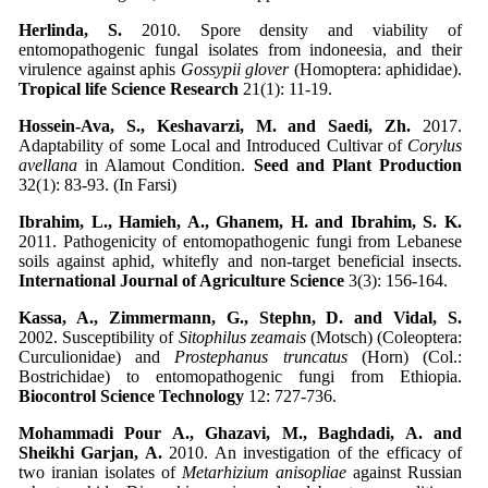
Herlinda, S.
2010. Spore density and viability of
entomopathogenic fungal isolates from indoneesia, and their
virulence against aphis
Gossypii glover
(Homoptera: aphididae).
Tropical life Science Research
21(1): 11-19.
Hossein-Ava, S., Keshavarzi, M. and Saedi, Zh.
2017.
Adaptability of some Local and Introduced Cultivar of
Corylus
avellana
in Alamout Condition.
Seed and Plant Production
32(1): 83-93. (In Farsi)
Ibrahim, L., Hamieh, A., Ghanem, H. and Ibrahim, S. K.
2011. Pathogenicity of entomopathogenic fungi from Lebanese
soils against aphid, whitefly and non-target beneficial insects.
International Journal of Agriculture Science
3(3): 156-164.
Kassa, A., Zimmermann, G., Stephn, D. and Vidal, S.
2002. Susceptibility of
Sitophilus zeamais
(Motsch) (Coleoptera:
Curculionidae) and
Prostephanus truncatus
(Horn) (Col.:
Bostrichidae) to entomopathogenic fungi from Ethiopia.
Biocontrol Science Technology
12: 727-736.
Mohammadi Pour A., Ghazavi, M., Baghdadi, A. and
Sheikhi Garjan, A.
2010. An investigation of the efficacy of
two iranian isolates of
Metarhizium anisopliae
against Russian