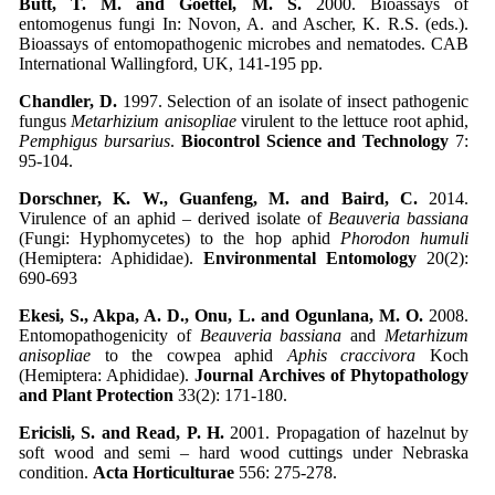
Butt, T. M. and Goettel, M. S.
2000. Bioassays of
entomogenus fungi In: Novon, A. and Ascher, K. R.S. (eds.).
Bioassays of entomopathogenic microbes and nematodes. CAB
International Wallingford, UK, 141-195 pp.
Chandler, D.
1997. Selection of an isolate of insect pathogenic
fungus
Metarhizium anisopliae
virulent to the lettuce root aphid,
Pemphigus bursarius
.
Biocontrol Science and Technology
7:
95-104.
Dorschner, K. W., Guanfeng, M. and Baird, C.
2014.
Virulence of an aphid – derived isolate of
Beauveria bassiana
(Fungi: Hyphomycetes) to the hop aphid
Phorodon humuli
(Hemiptera: Aphididae).
Environmental Entomology
20(2):
690-693
Ekesi, S., Akpa, A. D., Onu, L. and Ogunlana, M. O.
2008.
Entomopathogenicity of
Beauveria bassiana
and
Metarhizum
anisopliae
to the cowpea aphid
Aphis
craccivora
Koch
(Hemiptera: Aphididae).
Journal Archives of Phytopathology
and Plant Protection
33(2): 171-180.
Ericisli, S. and Read, P. H.
2001. Propagation of hazelnut by
soft wood and semi – hard wood cuttings under Nebraska
condition.
Acta Horticulturae
556: 275-278.