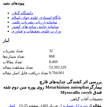
پیوندهای مفید
دانشگاه گیلان
پایگاه استنادی علوم جهان اسلام
سامانه ارزیابی نشریات علمی
سامانه جامع رسانه های کشور
وزارت علوم، تحقیقات و فناوری
آمار
32
تعداد نشریات
868
تعداد شماره‌ها
8,469
تعداد مقالات
53,593,329
تعداد مشاهده مقاله
9,704,061
تعداد دریافت فایل اصل مقاله
بررسی اثر کشندگی جدایه‌های قارچ
بیمارگر‌Metarhizium anisopliae روی پوره سن دوم شته
فندق Myzocallis coryli
تحقیقات آفات گیاهی
مقاله 3
،
دوره 12، شماره 1
، خرداد 1401
، صفحه
15-25
اصل