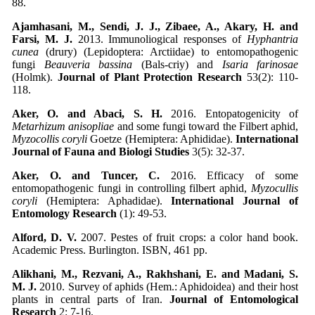
88.
Ajamhasani, M., Sendi, J. J., Zibaee, A., Akary, H. and
Farsi, M. J.
2013. Immunoliogical responses of
Hyphantria
cunea
(drury) (Lepidoptera: Arctiidae) to entomopathogenic
fungi
Beauveria bassina
(Bals-criy) and
Isaria farinosae
(Holmk).
Journal of Plant Protection Research
53(2): 110-
118.
Aker, O. and Abaci, S. H.
2016. Entopatogenicity of
Metarhizum anisopliae
and some fungi toward the Filbert aphid,
Myzocollis coryli
Goetze (Hemiptera: Aphididae).
International
Journal of Fauna and Biologi Studies
3(5): 32-37.
Aker, O. and Tuncer, C.
2016. Efficacy of some
entomopathogenic fungi in controlling filbert aphid,
Myzocullis
coryli
(Hemiptera: Aphadidae).
International Journal of
Entomology Research
(1): 49-53.
Alford, D. V.
2007. Pestes of fruit crops: a color hand book.
Academic Press. Burlington. ISBN, 461 pp.
Alikhani, M., Rezvani, A., Rakhshani, E. and Madani, S.
M. J.
2010. Survey of aphids (Hem.: Aphidoidea) and their host
plants in central parts of Iran.
Journal of Entomological
Research
2: 7-16.