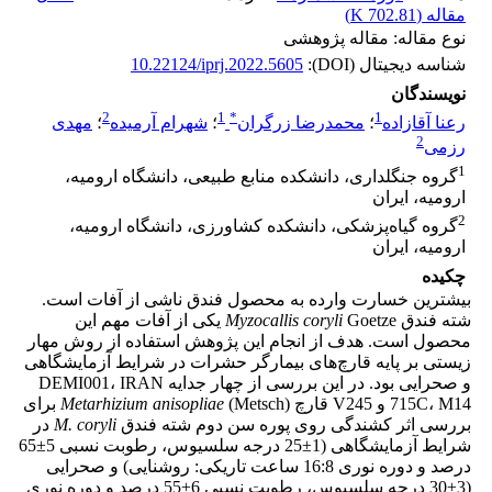
مقاله (
702.81 K
)
نوع مقاله: مقاله پژوهشی
شناسه دیجیتال (DOI):
10.22124/iprj.2022.5605
نویسندگان
2
1
*
1
رعنا آقازاده
؛
محمدرضا زرگران
؛
شهرام آرمیده
؛
مهدی
2
رزمی
1
گروه جنگلداری، دانشکده منابع طبیعی، دانشگاه ارومیه،
ارومیه، ایران
2
گروه گیاه‌پزشکی، دانشکده کشاورزی، دانشگاه ارومیه،
ارومیه، ایران
چکیده
بیشترین خسارت وارده به محصول فندق ناشی از آفات است.
شته فندق
Myzocallis coryli
Goetze یکی از آفات مهم این
محصول است. هدف از انجام این پژوهش استفاده از روش مهار
زیستی بر پایه قارچ‌های بیمارگر حشرات در شرایط آزمایشگاهی
و صحرایی بود. در این بررسی از چهار جدایه DEMI001، IRAN
715C­، M14 و V245 قارچ
Metarhizium anisopliae
(Metsch) برای
بررسی اثر کشندگی روی پوره سن دوم شته فندق
M. coryli
در
شرایط آزمایشگاهی (1±25 درجه سلسیوس، رطوبت نسبی 5±65
درصد و دوره نوری 16:8 ساعت تاریکی: روشنایی) و صحرایی
(3±30 درجه سلسیوس، رطوبت نسبی 6±55 درصد و دوره نوری