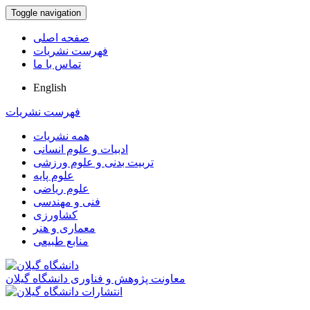
Toggle navigation
صفحه اصلی
فهرست نشریات
تماس با ما
English
فهرست نشریات
همه نشریات
ادبیات و علوم انسانی
تربیت بدنی و علوم ورزشی
علوم پایه
علوم ریاضی
فنی و مهندسی
کشاورزی
معماری و هنر
منابع طبیعی
معاونت پژوهش و فناوری دانشگاه گیلان