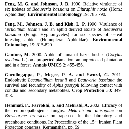
Feng, M. G. and Johnson, J. B.
1990. Relative virulence of
six isolates of
Beauveria bassiana
on
Diuraphis noxia
(Hom.:
Aphididae).
Environmental Entomology
19: 785-790.
Feng, M., Johnson, J. B. and Kish, L. P.
1990. Virulence of
Verticillium lecanii
and an aphid derived isolate of
Beauveria
bassiana
(Fungi: Hyphomycetes) for six species of cereal
infesting aphids (Homoptera: Aphididae).
Environmental
Entomology
19: 815-820.
Gantner, M.
2000. Aphid of auna of hazel bushes (
Corylus
avellana
L
.
) on apropected plantation, an unprotected plantation
and in a forest.
Annals UMCS
2: 455-456.
Gurulingappa, P., Mcgee, P. A. and Sword, G.
2011.
Endophytic
Lecanicillium lecanii
and
Beauveria bassiana
the
survival and fecundity of
Aphis gossypii
following contact with
conidia and secondary metabolites.
Crop Protection
30: 349-
353.
Hemmati, F., Farrokhi, S. and Mehrabi, A.
­2002. Efficacy of
the entomopathogenic fungus,
Metarhizium anisopliae
on
Brevicoryne brassicae
on rapeseed in the laboratory and
th
greenhouse conditions. In: Proceedings of the 15
Iranian Plant
Protection congress, Kermanshah. pp. 59.