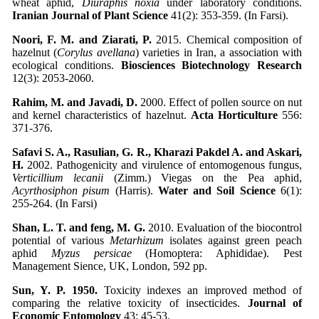
wheat aphid,
Diuraphis noxia
under laboratory conditions.
Iranian Journal of Plant Science
41(2): 353-359. (In Farsi).
Noori, F. M. and Ziarati, P.
2015. Chemical composition of
hazelnut (
Corylus avellana
) varieties in Iran, a association with
ecological conditions.
Biosciences Biotechnology Research
12(3): 2053-2060.
Rahim, M. and Javadi, D.
2000. Effect of pollen source on nut
and kernel characteristics of hazelnut.
Acta Horticulture
556:
371-376.
Safavi S. A., Rasulian, G. R., Kharazi Pakdel A. and Askari,
H.
2002. Pathogenicity and virulence of entomogenous fungus,
Verticillium lecanii
(Zimm.) Viegas on the Pea aphid,
Acyrthosiphon pisum
(Harris).
Water and Soil Science
6(1):
255-264. (In Farsi)
Shan, L. T. and feng, M. G.
2010. Evaluation of the biocontrol
potential of various
Metarhizum
isolates against green peach
aphid
Myzus persicae
(Homoptera: Aphididae). Pest
Management Sience, UK, London, 592 pp.
Sun, Y. P. 1950.
Toxicity indexes an improved method of
comparing the relative toxicity of insecticides.
Journal of
Economic Entomology
43: 45-53.