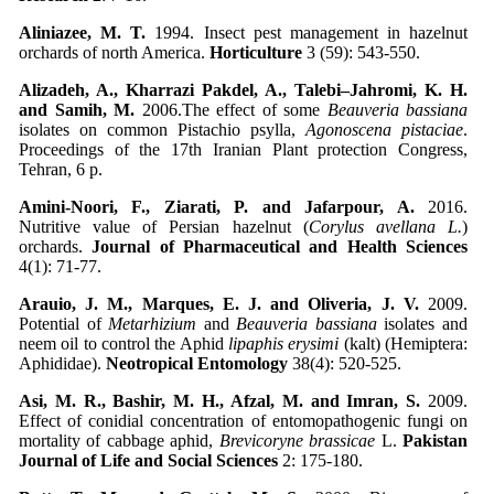
Aliniazee, M. T.
1994. Insect pest management in hazelnut
orchards of north America.
Horticulture
3 (59): 543-550.
Alizadeh, A., Kharrazi Pakdel, A., Talebi–Jahromi, K. H.
and Samih, M.
2006.The effect of some
Beauveria bassiana
isolates on common Pistachio psylla,
Agonoscena pistaciae
.
Proceedings of the 17th Iranian Plant protection Congress,
Tehran, 6 p.
Amini-Noori
, F., Ziarati, P. and Jafarpour, A.
2016.
Nutritive value of Persian hazelnut (
Corylus avellana L.
)
orchards.
Journal of Pharmaceutical and Health Sciences
4(1): 71-77.
Arauio, J. M., Marques, E. J. and Oliveria, J. V.
2009.
Potential of
Metarhizium
and
Beauveria bassiana
isolates and
neem oil to control the Aphid
lipaphis erysimi
(kalt) (Hemiptera:
Aphididae).
Neotropical Entomology
38(4): 520-525.
Asi, M. R., Bashir, M. H., Afzal, M. and Imran, S.
2009.
Effect of conidial concentration of entomopathogenic fungi on
mortality of cabbage aphid,
Brevicoryne brassicae
L.
Pakistan
Journal of Life and Social Sciences
2: 175-180.