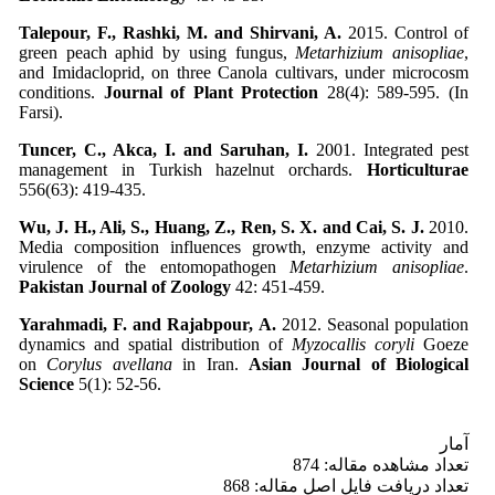
Talepour, F., Rashki, M. and Shirvani, A.
2015. Control of
green peach aphid by using fungus,
Metarhizium anisopliae
,
and Imidacloprid, on three Canola cultivars, under microcosm
conditions.
Journal of Plant Protection
28(4): 589-595. (In
Farsi).
Tuncer, C., Akca, I. and Saruhan, I.
2001. Integrated pest
management in Turkish hazelnut orchards.
Horticulturae
556(63): 419-435.
Wu, J. H., Ali, S., Huang, Z., Ren, S. X. and Cai, S. J.
2010.
Media composition influences growth, enzyme activity and
virulence of the entomopathogen
Metarhizium anisopliae
.
Pakistan Journal of Zoology
42: 451-459.
Yarahmadi, F. and Rajabpour, A.
2012. Seasonal population
dynamics and spatial distribution of
Myzocallis coryli
Goeze
on
Corylus avellana
in Iran.
Asian Journal of Biological
Science
5(1): 52-56.
آمار
تعداد مشاهده مقاله: 874
تعداد دریافت فایل اصل مقاله: 868