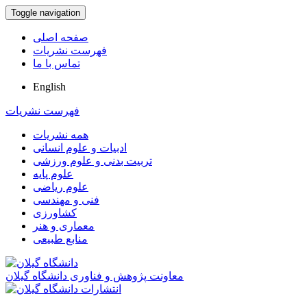
Toggle navigation
صفحه اصلی
فهرست نشریات
تماس با ما
English
فهرست نشریات
همه نشریات
ادبیات و علوم انسانی
تربیت بدنی و علوم ورزشی
علوم پایه
علوم ریاضی
فنی و مهندسی
کشاورزی
معماری و هنر
منابع طبیعی
معاونت پژوهش و فناوری دانشگاه گیلان