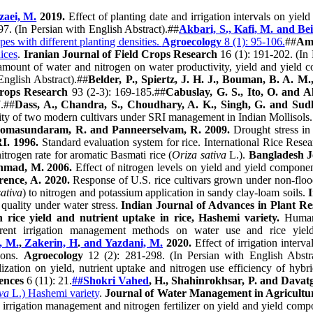
aei, M.
2019.
Effect of planting date and irrigation intervals on yiel
7. (In Persian with English Abstract).##
Akbari, S., Kafi, M. and Bei
pes with different planting densities.
Agroecology
8 (1): 95-106.
##
Ami
dices
.
Iranian Journal of Field Crops Research
16 (1): 191-202. (In 
amount of water and nitrogen on water productivity, yield and yield c
English Abstract).##
Belder, P., Spiertz, J. H. J., Bouman, B. A. M
Crops Research
93 (2-3): 169-185.##
Cabuslay, G. S., Ito, O. and Al
.##
Dass, A., Chandra, S
., Choudhary, A. K., Singh, G. and Sudh
tivity of two modern cultivars under SRI management in Indian Mollisols
Somasundaram, R. and Panneerselvam, R. 2009.
Drought stress in 
I. 1996.
Standard evaluation system for rice. International Rice Resear
trogen rate for aromatic Basmati rice (
Oriza sativa
L.).
Bangladesh J
hmad, M.
2006.
Effect of nitrogen levels on yield and yield compone
rence, A.
2020.
Response of U.S. rice cultivars grown under non-flo
ativa
) to nitrogen and potassium application in sandy clay-loam soils.
I
quality under water stress.
Indian Journal of Advances in Plant Re
on rice yield and nutrient uptake in rice, Hashemi variety.
Human
erent irrigation management methods on water use and rice yie
, M.
,
Zakerin, H
.
and Yazdani, M.
2020.
Effect of irrigation inter
ions.
Agroecology
12 (2): 281-298. (In Persian with English Abstra
lization on yield, nutrient uptake and nitrogen use efficiency of hybr
ences
6 (11): 21.
##Shokri Vahed
,
H
.,
Shahinrokhsar, P
.
and Davatg
va
L.) Hashemi variety
.
Journal of Water Management in Agricultu
 irrigation management and nitrogen fertilizer on yield and yield compo