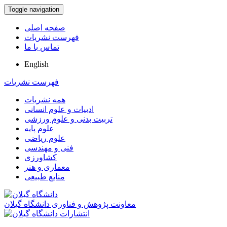
Toggle navigation
صفحه اصلی
فهرست نشریات
تماس با ما
English
فهرست نشریات
همه نشریات
ادبیات و علوم انسانی
تربیت بدنی و علوم ورزشی
علوم پایه
علوم ریاضی
فنی و مهندسی
کشاورزی
معماری و هنر
منابع طبیعی
معاونت پژوهش و فناوری دانشگاه گیلان