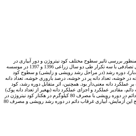
­منظور بررسی تاثیر سطوح مختلف کود نیتروژن و دور آبیاری در
مراحل مختلف رشد بر عملکرد و اجزای عملکرد برنج رقم هاشمی انجام شد. آزمایش به صورت فاکتوریل در قالب طرح بلوک های کامل تصادفی با سه تکرار طی دو سال زراعی 1396 و 1397 در موسسه
ک‌بار)، دوره رشد (در مراحل رشد رویشی و زایشی) و سطوح کود
 خوشه­چه در خوشه، تعداد دانه پر در خوشه، درصد باروری خوشه، تعداد دانه
ر عملکرد دانه معنی‌دار بود. همچنین، اثر متقابل دوره رشد، کود
، مقادیر عملکرد و اجزای عملکرد دانه (به­غیر از تعداد دانه پوک)
به­طور معنی‌داری افزایش یافتند. در بین تیمارهای مورد مطالعه، بیش­ترین و کم­ترین عملکرد دانه به‌ترتیب مربوط به تیمار آبیاری غرقاب دائم در دوره رویشی با مصرف 80 کیلوگرم در هکتار کود نیتروژن در
سال 1397 و تیمار آبیاری 14روز یک‌بار با مصرف 40 کیلوگرم در هکتار کود نیتروژن در دوره رشد زایشی در سال 1396 بود. بر اساس نتایج این آزمایش، آبیاری غرقاب دائم در دوره رشد رویشی و مصرف 80