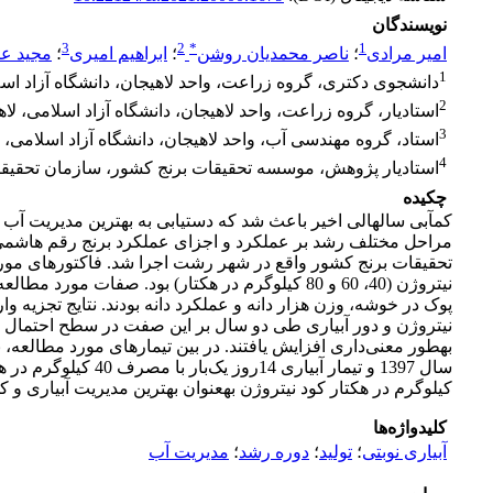
نویسندگان
3
2
*
1
امیر مرادی
؛
ناصر محمدیان روشن
؛
ابراهیم امیری
؛
مجید ع
1
دانشجوی دکتری، گروه زراعت، واحد لاهیجان، دانشگاه آزاد اسلا
2
استادیار، گروه زراعت، واحد لاهیجان، دانشگاه آزاد اسلامی، لاه
3
استاد، گروه مهندسی آب، واحد لاهیجان، دانشگاه آزاد اسلامی، ل
4
استادیار پژوهش، موسسه تحقیقات برنج کشور، سازمان تحقیق
چکیده
کم­آبی سال­هالی اخیر باعث شد که دست­یابی به بهترین مدیریت آ
تحقیقات برنج کشور واقع در شهر رشت اجرا شد. فاکتورهای مورد 
نیتروژن (40، 60 و 80 کیلوگرم در هکتار) بود. ص
پوک در خوشه، وزن هزار دانه و عملکرد دانه بودند. نتایج تجزیه و
نیتروژن و دور آبیاری طی دو سال بر این صفت در سطح احتمال یک د
کیلوگرم در هکتار کود نیتروژن به­عنوان بهترین مدیریت آبیاری و کو
کلیدواژه‌ها
آبیاری نوبتی
؛
تولید
؛
دوره رشد
؛
مدیریت آب