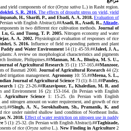
مراجع
d and yield components of rice (
Oryza sativa
L.) in Rasht region.
dokhti, S. R. 2016.
The effects of drought stress on yield, yield
npanah, H., Sharifi, P., and Ebadi, A. A. 2018.
Evaluation of
Persian with English Abstract).##
Asadi, R., Asadi, R.,
Alizade,
omponents in two different rice cultivation methods.
Journal of
., Lu, G. and Tuong, T. P. 2005.
Nitrogen economy and water
ejar, A. A. 2002.
Physiological evaluation of responses of rice
ishri, S. 2016.
Influence of field re-ponding pattern and plant
.
Paddy and Water Environment
14 (1): 45-59.##
Jaleel, J. A.,
plants: A review on morphological characteristics and pigments
ch Institute, Philippines.##
Mannan, M. A., Bhuiya, M. S. U.,
ournal of Agricultural Research
35 (1): 157-165.##
Manzoor,
nts of Basmati 2000.
Journal of Agricultural Research
44 (2):
oded irrigation management.
Agronomy
10: 55.##
Meena, S. L.,
Pandey,
73 (1): 8-11.‏##
ndian Journal of Agricultural Science
Razavipour, T., Khaledian, M. R. and
1 (2): 23-26.‏##
search
 and Environment 16 (2): 153-164. (In Persian with English
ld.
Agriculture Science
1: 15-25. (In Persian with English
val and nitrogen amount on water requirement, and growth of rice
ct).##
Singh, A. N., Sorokhaibam, Sh., Pramanik, K. and
id rice under rainfed shallow land condition of Northeast India.
ar, N. 2018.
Effect of water restriction on nitrogen use in paddy
re
5 (1): 25-32. (In Persian with English Abstract).##
Taghizade,
nents of rice (
Oryza sativa
L.).
New Finding in Agriculture
2