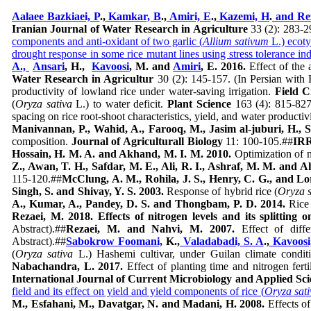
Aalaee Bazkiaei, P
.,
Kamkar, B
.,
Amiri, E
.,
Kazemi, H
.
and Rez
Iranian Journal of Water Research in Agriculture
33 (2): 283-29
components and anti-oxidant of two garlic (
Allium sativum
L.) ecoty
drought response in some rice mutant lines using stress tolerance in
A.,
Ansari
, H.,
Kavoosi
, M. and
Amiri
, E. 2016.
Effect of the 
Water Research in Agricultur
30 (2): 145-157. (In Persian with 
productivity of lowland rice under water-saving irrigation.
Field 
(
Oryza sativa
L.) to water deficit.
Plant Science
163 (4): 815-827
spacing on rice root-shoot characteristics, yield, and water produc
Manivannan, P., Wahid,
A., Farooq, M., Jasim al-juburi,
H., 
composition.
Journal of Agriculturall Biology
11: 100-105.##
IRR
Hossain, H. M. A. and Akhand, M. I. M. 2010.
Optimization of ni
Z., Awan, T. H., Safdar,
M. E., Ali, R. I., Ashraf,
M. M. and A
115-120.##
McClung, A. M., Rohila, J. S., Henry, C. G.,
and
Lo
Singh, S. and Shivay, Y. S. 2003.
Response of hybrid rice (
Oryza s
A., Kumar, A., Pandey, D. S. and Thongbam, P. D. 2014.
Rice 
Rezaei, M. 2018.
Effects of nitrogen levels and its splitting 
Abstract).##
Rezaei, M.
and Nahvi,
M. 2007.
Effect of diff
Abstract).##
Sabokrow Foomani,
K.,
Valadabadi, S. A
.,
Kavoosi
(
Oryza sativa
L.) Hashemi cultivar, under Guilan climate condit
Nabachandra, L. 2017.
Effect of planting time and nitrogen ferti
International Journal of Current Microbiology and Applied Sci
field and its effect on yield and yield components of rice (
Oryza sati
M., Esfahani, M., Davatgar, N. and Madani, H. 2008.
Effects of