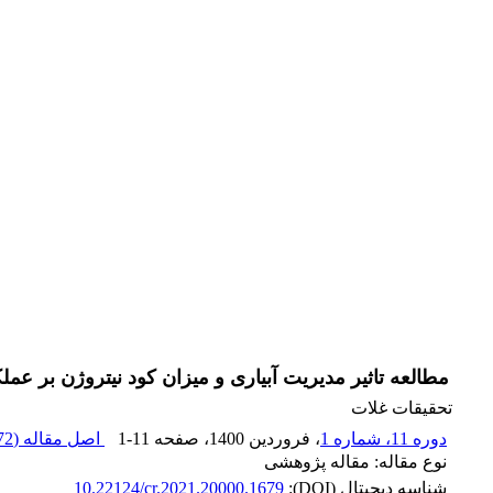
مطالعه تاثیر مدیریت آبیاری و میزان کود نیتروژن بر ع
تحقیقات غلات
دوره 11، شماره 1
، فروردین 1400
، صفحه
1-11
اصل مقاله (
2 K
نوع مقاله: مقاله پژوهشی
شناسه دیجیتال (DOI):
10.22124/cr.2021.20000.1679