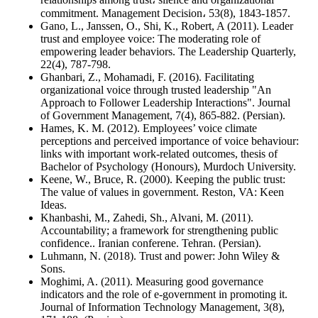
commitment. Management Decision، 53(8), 1843-1857.
Gano, L., Janssen, O., Shi, K., Robert, A (2011). Leader
trust and employee voice: The moderating role of
empowering leader behaviors. The Leadership Quarterly,
22(4), 787-798.
Ghanbari, Z., Mohamadi, F. (2016). Facilitating
organizational voice through trusted leadership "An
Approach to Follower Leadership Interactions". Journal
of Government Management, 7(4), 865-882. (Persian).
Hames, K. M. (2012). Employees’ voice climate
perceptions and perceived importance of voice behaviour:
links with important work-related outcomes, thesis of
Bachelor of Psychology (Honours), Murdoch University.
Keene, W., Bruce, R. (2000). Keeping the public trust:
The value of values in government. Reston, VA: Keen
Ideas.
Khanbashi, M., Zahedi, Sh., Alvani, M. (2011).
Accountability; a framework for strengthening public
confidence.. Iranian conferene. Tehran. (Persian).
Luhmann, N. (2018). Trust and power: John Wiley &
Sons.
Moghimi, A. (2011). Measuring good governance
indicators and the role of e-government in promoting it.
Journal of Information Technology Management, 3(8),