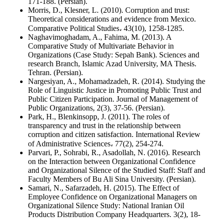
171-188. (Persian).
Morris, D., Klesner, L. (2010). Corruption and trust:
Theoretical considerations and evidence from Mexico.
Comparative Political Studies، 43(10), 1258-1285.
Naghavimoghadam, A., Fahima, M. (2013). A
Comparative Study of Multivariate Behavior in
Organizations (Case Study: Sepah Bank). Sciences and
research Branch, Islamic Azad University, MA Thesis.
Tehran. (Persian).
Nargesiyan, A., Mohamadzadeh, R. (2014). Studying the
Role of Linguistic Justice in Promoting Public Trust and
Public Citizen Participation. Journal of Management of
Public Organizations, 2(3), 37-56. (Persian).
Park, H., Blenkinsopp, J. (2011). The roles of
transparency and trust in the relationship between
corruption and citizen satisfaction. International Review
Parvari, P., Sohrabi, R., Asadollah, N. (2016). Research
on the Interaction between Organizational Confidence
and Organizational Silence of the Studied Staff: Staff and
Faculty Members of Bu Ali Sina University. (Persian).
Samari, N., Safarzadeh, H. (2015). The Effect of
Employee Confidence on Organizational Managers on
Organizational Silence Study: National Iranian Oil
Products Distribution Company Headquarters. 3(2), 18-