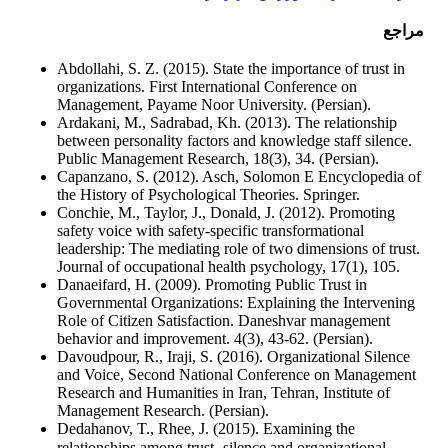
مراجع
Abdollahi, S. Z. (2015). State the importance of trust in
organizations. First International Conference on
Management, Payame Noor University. (Persian).
Ardakani, M., Sadrabad, Kh. (2013). The relationship
between personality factors and knowledge staff silence.
Public Management Research, 18(3), 34. (Persian).
Capanzano, S. (2012). Asch, Solomon E Encyclopedia of
the History of Psychological Theories. Springer.
Conchie, M., Taylor, J., Donald, J. (2012). Promoting
safety voice with safety-specific transformational
leadership: The mediating role of two dimensions of trust.
Journal of occupational health psychology, 17(1), 105.
Danaeifard, H. (2009). Promoting Public Trust in
Governmental Organizations: Explaining the Intervening
Role of Citizen Satisfaction. Daneshvar management
behavior and improvement. 4(3), 43-62. (Persian).
Davoudpour, R., Iraji, S. (2016). Organizational Silence
and Voice, Second National Conference on Management
Research and Humanities in Iran, Tehran, Institute of
Management Research. (Persian).
Dedahanov, T., Rhee, J. (2015). Examining the
relationships among trust، silence and organizational