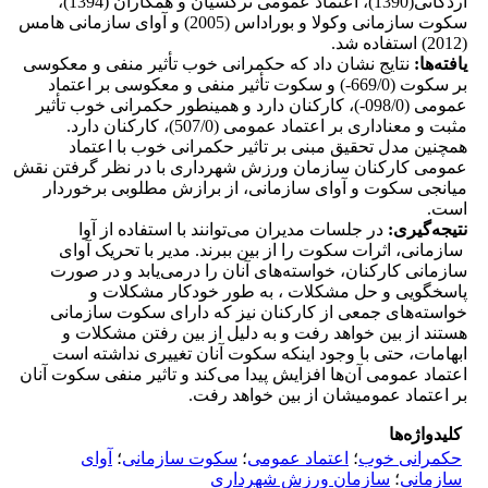
اردکانی(1390)، اعتماد عمومی نرگسیان و همکاران (1394)،
سکوت سازمانی وکولا و بوراداس (2005) و آوای سازمانی هامس
(2012) استفاده شد.
یافته‌ها:
نتایج نشان داد که حکمرانی خوب تأثیر منفی و معکوسی
بر سکوت (669/0-) و سکوت تأثیر منفی و معکوسی بر اعتماد
عمومی (098/0-)، کارکنان دارد و همینطور حکمرانی خوب تأثیر
مثبت و معناداری بر اعتماد عمومی (507/0)، کارکنان دارد.
همچنین مدل تحقیق مبنی بر تاثیر حکمرانی خوب با اعتماد
عمومی کارکنان سازمان ورزش شهرداری با در نظر گرفتن نقش
میانجی سکوت و آوای سازمانی، از برازش مطلوبی برخوردار
است.
نتیجه‌گیری:
در جلسات مدیران می‌توانند با استفاده از آوا
سازمانی، اثرات سکوت را از بین ببرند. مدیر با تحریک آوای
سازمانی کارکنان، خواسته‌های آنان را درمی‌یابد و در صورت
پاسخگویی و حل مشکلات ، به طور خودکار مشکلات و
خواسته‌های جمعی از کارکنان نیز که دارای سکوت سازمانی
هستند از بین خواهد رفت و به دلیل از بین رفتن مشکلات و
ابهامات، حتی با وجود اینکه سکوت آنان تغییری نداشته است
اعتماد عمومی آن‌ها افزایش پیدا می‌کند و تاثیر منفی سکوت آنان
بر اعتماد عمومیشان از بین خواهد رفت.
کلیدواژه‌ها
حکمرانی خوب
؛
اعتماد عمومی
؛
سکوت سازمانی
؛
آوای
سازمانی
؛
سازمان ورزش شهرداری