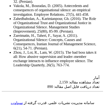
32. (Persian).
Vakola, M., Bouradas, D. (2005). Antecedents and
consequences of organisational silence: an empirical
investigation. Employee Relations، 27(5), 441-458.
Zahedbabolan, A., Karimianpour, Gh. (2016). The Role
of Organizational Trust and Organizational Justice in
Organizational Silence. Management Studies
(Improvement), 25(80), 85-99. (Persian).
Zareimatin, H., Taheri, F., Sayar, A. (2011).
Organizational Silence: Concepts, Causes and
Consequences, Iranian Journal of Management Science,
6(21), 54-71. (Persian).
Zhou, J., Loi, R., Lam, W. (2015). The bad boss takes it
all: How abusive supervision and leader–member
exchange interacts to influence employee silence. The
Leadership Quarterly, 26(5), 763-774.
آمار
تعداد مشاهده مقاله: 2,159
تعداد دریافت فایل اصل مقاله: 890
سامانه مدیریت نشریات علمی.
قدرت گرفته از
سیناوب