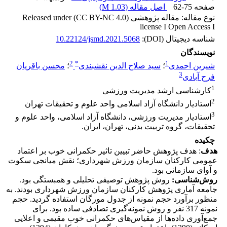
صفحه
62-75
اصل مقاله (
1.03 M
)
نوع مقاله: مقاله پژوهشی Released under (CC BY-NC 4.0)
license I Open Access I
شناسه دیجیتال (DOI):
10.22124/jsmd.2021.5068
نویسندگان
2
*
1
شیرین احمدی
؛
سید صلاح الدین نقشبندی
؛
محسن باقریان
3
فرح آبادی
1
کارشناسی ارشد مدیریت ورزشی
2
استادیار دانشگاه آزاد اسلامی واحد علوم و تحقیقات تهران
3
استادیار مدیریت ورزشی، دانشگاه آزاد اسلامی، واحد علوم و
تحقیقات، گروه تربیت بدنی، تهران، ایران.
چکیده
هدف
: هدف پژوهش حاضر تبیین تاثیر حکمرانی خوب بر اعتماد
عمومی کارکنان سازمان ورزش شهرداری؛ نقش میانجی سکوت
و آوای سازمانی بود.
روش‌شناسی:
روش پژوهش توصیفی تحلیلی و همبستگی بود.
جامعه آماری پژوهش کارکنان سازمان ورزش شهرداری بودند. به
منظور برآورد حجم نمونه از جدول مورگان استفاده گردید. حجم
نمونه 317 نفر و روش نمونه‌گیری تصادفی ساده بود. برای
جمع‌آوری داده‌ها از مقیاس‌های حکمرانی خوب مقیمی و اعلایی