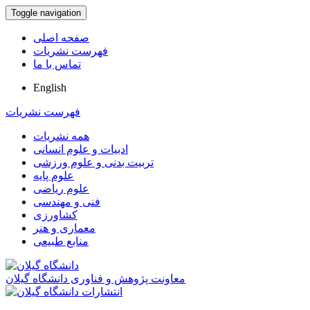
Toggle navigation
صفحه اصلی
فهرست نشریات
تماس با ما
English
فهرست نشریات
همه نشریات
ادبیات و علوم انسانی
تربیت بدنی و علوم ورزشی
علوم پایه
علوم ریاضی
فنی و مهندسی
کشاورزی
معماری و هنر
منابع طبیعی
معاونت پژوهش و فناوری دانشگاه گیلان