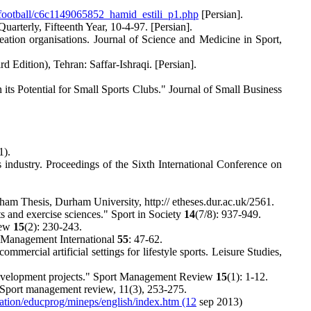
t/football/c6c1149065852_hamid_estili_p1.php
[Persian].
arterly, Fifteenth Year, 10-4-97. [Persian].
tion organisations. Journal of Science and Medicine in Sport,
Edition), Tehran: Saffar-Ishraqi. [Persian].
s Potential for Small Sports Clubs." Journal of Small Business
1).
industry. Proceedings of the Sixth International Conference on
ham Thesis, Durham University, http:// etheses.dur.ac.uk/2561.
s and exercise sciences." Sport in Society
14
(7/8): 937-949.
iew
15
(2): 230-243.
en Management International
55
: 47-62.
ercial artificial settings for lifestyle sports. Leisure Studies,
Development projects." Sport Management Review
15
(1): 1-12.
. Sport management review, 11(3), 253-275.
ation/educprog/mineps/english/index.htm (12
sep 2013)