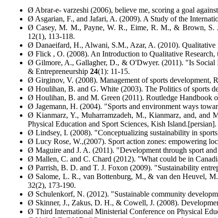
Ø Abrar-e- varzeshi (2006), believe me, scoring a goal again
Ø Asgarian, F., and Jafari, A. (2009). A Study of the Interna
Ø Casey, M. M., Payne, W. R., Eime, R. M., & Brown, S. J. 
12(1), 113-118.
Ø Danaeifard, H., Alwani, S.M., Azar, A. (2010). Qualitative
Ø Flick , O. (2008). An Introduction to Qualitative Research, t
Ø Gilmore, A., Gallagher, D., & O'Dwyer. (2011). "Is Social
& Entrepreneurship
24
(1): 11-15.
Ø Girginov, V. (2008). Management of sports development, R
Ø Houlihan, B. and G. White (2003). The Politics of sports
Ø Houlihan, B. and M. Green (2011). Routledge Handbook of
Ø Jagemann, H. (2004). "Sports and environment ways towards
Ø Kianmarz, Y., Muharramzadeh, M., Kianmarz, and, and Maran
Physical Education and Sport Sciences, Kish Island.[persian].
Ø Lindsey, I. (2008). "Conceptualizing sustainability in spor
Ø Lucy Rose, W.,(2007). Sport action zones: empowering local
Ø Maguire and J. A. (2011). "Development through sport and t
Ø Mallen, C. and C. Chard (2012). "What could be‌ in Canadi
Ø Parrish, B. D. and T. J. Foxon (2009). "Sustainability ent
Ø Salome, L. R., van Bottenburg, M., & van den Heuvel, M. (201
32(2), 173-190.
Ø Schulenkorf, N. (2012). "Sustainable community developm
Ø Skinner, J., Zakus, D. H., & Cowell, J. (2008). Developmen
Ø Third International Ministerial Conference on Physical Educ