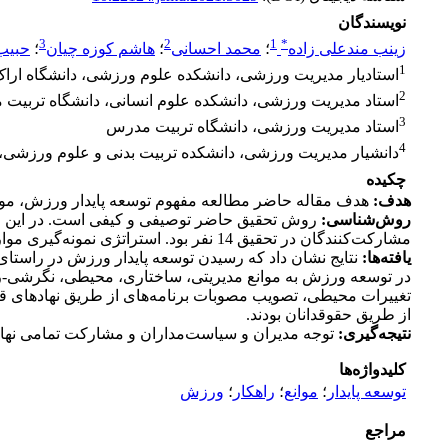
نویسندگان
3
2
1
*
زینب مندعلی زاده
؛
محمد احسانی
؛
هاشم کوزه چیان
؛
حبیب
1
استادیار مدیریت ورزشی، دانشکده علوم ورزشی، دانشگاه اراک،
2
استاد مدیریت ورزشی، دانشکده علوم انسانی، دانشگاه تربیت م
3
استاد مدیریت ورزشی، دانشگاه تربیت مدرس
4
دانشیار مدیریت ورزشی، دانشکده تربیت بدنی و علوم ورزشی، د
چکیده
هدف
:
هدف مقاله حاضر مطالعه مفهوم توسعه پایدار ورزش، موانع
روش‌شناسی:
روش تحقیق حاضر توصیفی و کیفی است. در این راست
مشارکت‌کنندگان در تحقیق 14 نفر بود. استراتژی نمونه‌­گیری موارد حاد بود که در این رابطه از تحلیل محتوای مصاحبه­‌ها استفاده شد.
یافته‌ها
:
نتایج نشان داد که رسیدن توسعه پایدار ورزش در راستای 
در توسعه ورزش به موانع مدیریتی، ساختاری، محیطی، نگرشی-رفت
تغییرات محیطی، تصویب مصوبات برنامه­‌های از طریق نهادهای ق
از طریق حقوق­دانان بودند.
نتیجه‌گیری
:
توجه مدیران و سیاست‌مداران و مشارکت تمامی نهادها 
کلیدواژه‌ها
توسعه پایدار
؛
موانع
؛
راهکار
؛
ورزش
مراجع