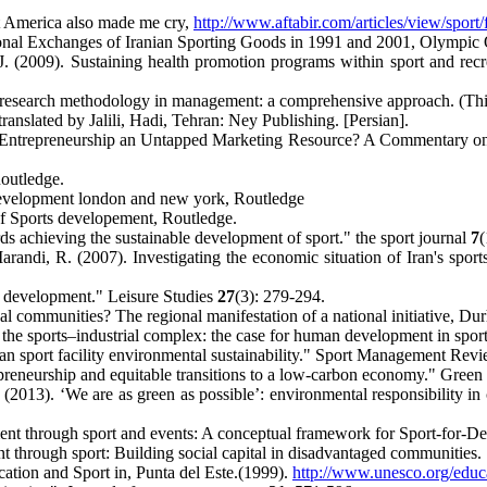
st America also made me cry,
http://www.aftabir.com/articles/view/spor
tional Exchanges of Iranian Sporting Goods in 1991 and 2001, Olympic Qu
(2009). Sustaining health promotion programs within sport and recrea
 research methodology in management: a comprehensive approach. (Third 
ranslated by Jalili, Hadi, Tehran: Ney Publishing. [Persian].
 Entrepreneurship an Untapped Marketing Resource? A Commentary on it
outledge.
 development london and new york, Routledge
 Sports developement, Routledge.
 achieving the sustainable development of sport." the sport journal
7
(
di, R. (2007). Investigating the economic situation of Iran's sports 
ts development." Leisure Studies
27
(3): 279-294.
 communities? The regional manifestation of a national initiative, Dur
he sports–industrial complex: the case for human development in sport
an sport facility environmental sustainability." Sport Management Rev
repreneurship and equitable transitions to a low-carbon economy." Gre
3). ‘We are as green as possible’: environmental responsibility in comm
ent through sport and events: A conceptual framework for Sport-for-
t through sport: Building social capital in disadvantaged communities
ation and Sport in, Punta del Este.(1999).
http://www.unesco.org/educ