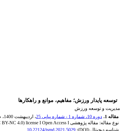
توسعه پایدار ورزش؛ مفاهیم، موانع و راهکارها
مدیریت و توسعه ورزش
مقاله 1
،
دوره 10، شماره 1 - شماره پیاپی 25
، اردیبهشت 1400
، 
نوع مقاله: مقاله پژوهشی Released under (CC BY-NC 4.0) license I Open Access I
شناسه دیجیتال (DOI):
10.22124/jsmd.2021.5029