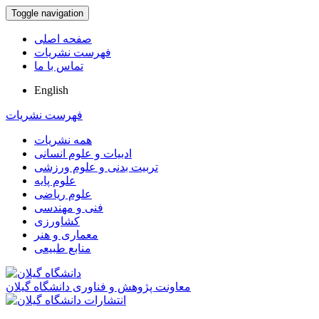
Toggle navigation
صفحه اصلی
فهرست نشریات
تماس با ما
English
فهرست نشریات
همه نشریات
ادبیات و علوم انسانی
تربیت بدنی و علوم ورزشی
علوم پایه
علوم ریاضی
فنی و مهندسی
کشاورزی
معماری و هنر
منابع طبیعی
معاونت پژوهش و فناوری دانشگاه گیلان