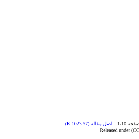
صفحه
1-10
اصل مقاله (
1023.57 K
)