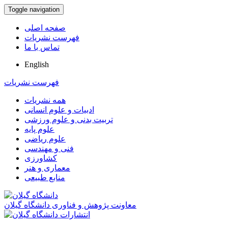
Toggle navigation
صفحه اصلی
فهرست نشریات
تماس با ما
English
فهرست نشریات
همه نشریات
ادبیات و علوم انسانی
تربیت بدنی و علوم ورزشی
علوم پایه
علوم ریاضی
فنی و مهندسی
کشاورزی
معماری و هنر
منابع طبیعی
معاونت پژوهش و فناوری دانشگاه گیلان