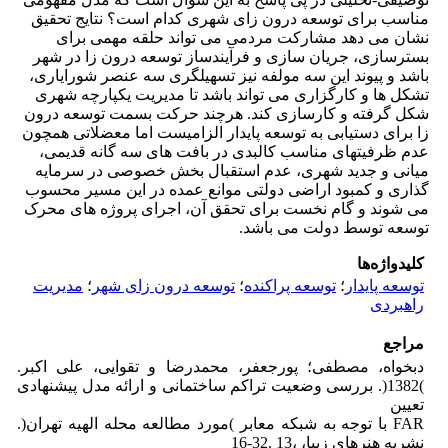
مناسب برای توسعه درون زای شهری کدام است؟ نتایج تحقیق
نشان می دهد مشارکت مردمی می تواند حلقه مهمی برای
بسترسازی، جریان سازی و فرآیندساز توسعه درون زا در شهر
باشد و پیوند این سه مولفه نیز تسهیلگری سه عنصر شورایاری،
تشکل ها و کارگزاری می تواند باشد تا مدیریت یکپارچه شهری
شکل گرفته و کارسازی کند. هرچند حرکت بسمت توسعه درون
زا برای دستیابی به توسعه پایدار الزامیست اما معضلاتی همچون
عدم ظرفیتهای مناسب کالبدی در بافت های سه گانه قدیمی،
میانی و جدید شهری، عدم استقبال بخش خصوصی در سرمایه
گذاری و کمبود اراضی دولتی موانع عمده در این مسیر محسوب
می شوند و گام نخست برای تحقق آن، اجرای پروژه های محرک
توسعه توسط دولت می باشد.
کلیدواژه‌ها
توسعه پایدار
؛
توسعه پراکنده
؛
توسعه درون زای شهر
؛
مدیریت
راهبردی
مراجع
دبخواه، مصطفی؛ پورجعفر، محمدرضا و تقوایی، علی اکبر.
)1382(. بررسی وضعیت تراکم ساختمانی و ارائه مدل پیشنهادی
تعیین
FAR با توجه به شبکه معابر )مورد مطالعه محله الهیه تهران(.
نشریه هنرهای زیبا، ،13 .32-16