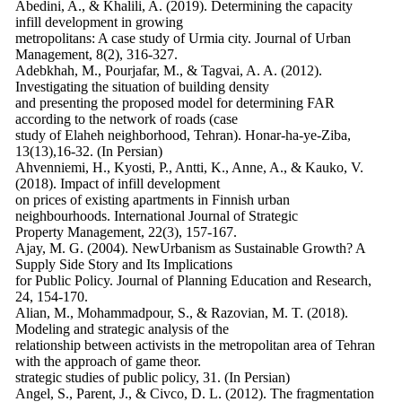
Abedini, A., & Khalili, A. (2019). Determining the capacity
infill development in growing
metropolitans: A case study of Urmia city. Journal of Urban
Management, 8(2), 316-327.
Adebkhah, M., Pourjafar, M., & Tagvai, A. A. (2012).
Investigating the situation of building density
and presenting the proposed model for determining FAR
according to the network of roads (case
study of Elaheh neighborhood, Tehran). Honar-ha-ye-Ziba,
13(13),16-32. (In Persian)
Ahvenniemi, H., Kyosti, P., Antti, K., Anne, A., & Kauko, V.
(2018). Impact of infill development
on prices of existing apartments in Finnish urban
neighbourhoods. International Journal of Strategic
Property Management, 22(3), 157-167.
Ajay, M. G. (2004). NewUrbanism as Sustainable Growth? A
Supply Side Story and Its Implications
for Public Policy. Journal of Planning Education and Research,
24, 154-170.
Alian, M., Mohammadpour, S., & Razovian, M. T. (2018).
Modeling and strategic analysis of the
relationship between activists in the metropolitan area of Tehran
with the approach of game theor.
strategic studies of public policy, 31. (In Persian)
Angel, S., Parent, J., & Civco, D. L. (2012). The fragmentation