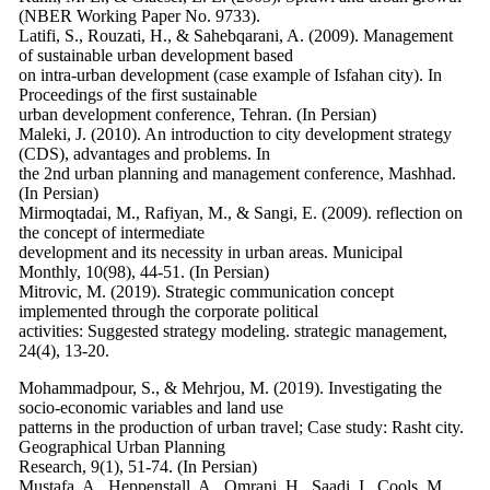
(NBER Working Paper No. 9733).
Latifi, S., Rouzati, H., & Sahebqarani, A. (2009). Management
of sustainable urban development based
on intra-urban development (case example of Isfahan city). In
Proceedings of the first sustainable
urban development conference, Tehran. (In Persian)
Maleki, J. (2010). An introduction to city development strategy
(CDS), advantages and problems. In
the 2nd urban planning and management conference, Mashhad.
(In Persian)
Mirmoqtadai, M., Rafiyan, M., & Sangi, E. (2009). reflection on
the concept of intermediate
development and its necessity in urban areas. Municipal
Monthly, 10(98), 44-51. (In Persian)
Mitrovic, M. (2019). Strategic communication concept
implemented through the corporate political
activities: Suggested strategy modeling. strategic management,
24(4), 13-20.
Mohammadpour, S., & Mehrjou, M. (2019). Investigating the
socio-economic variables and land use
patterns in the production of urban travel; Case study: Rasht city.
Geographical Urban Planning
Research, 9(1), 51-74. (In Persian)
Mustafa, A., Heppenstall, A., Omrani, H., Saadi, I., Cools, M.,