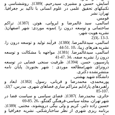
آسایش، حسین و مشیری، سیدرحیم. )1389(. روششناسی و
تکنیکهای تحقیق علمی در علوم انسانی با تاکید بر جغرافیا.
تهران: نشر
قومس.
اسالمی، سید غالمرضا و ایروانی، هوتن. )1387(. تراکم
ساختمانی و توسعه درون زا )نمونه موردی: شهر اصفهان(.
نشریه هویت شهر،
.13-3 ،)3(2
اسالمی، سیدغالمرضا. )1380(. فرآیند تولید و توسعه درون زا.
نشریه هنرهای زیبا، ،10 .51-44
اسالمی، سیدغالمرضا. )1381(. مواجهه با مشکالت و توسعه
درون زا. نشریه صفه، ،34 .47-41
پارسیپور، حسن. )1394(. ظرفیت سنجی فضایی در توسعه
درونزای شهر)مطالعه موردی : شهر بجنورد(. پایان نامه
منتشرنشده دکتری.
دانشگاه شهید بهشتی.
پورمحمدی، محمدرضا و قربانی، رسول. )1382(. ابعاد و
راهبردهای پارادایم متراکم سازی فضاهای شهری. مدرس، 7)2(،
.107-85
حائری، محمدرضا. )1387(. فضای سیاسی و سیاست فضا در
شهر تهران. مجله سیاسی-فرهنگی گفتگو، ،26 .85-69
حسین زاده دلیر، کریم و ولی بیگی درویشوند، مجتبی. )1389(.
برنامه ریزی شهری از نظر ساختارشکنی. نشریه جغرافیا و