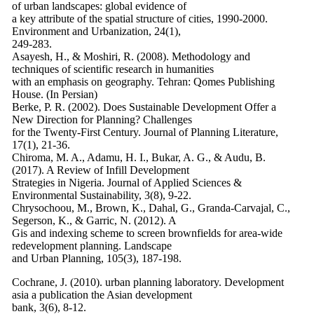
of urban landscapes: global evidence of
a key attribute of the spatial structure of cities, 1990-2000.
Environment and Urbanization, 24(1),
249-283.
Asayesh, H., & Moshiri, R. (2008). Methodology and
techniques of scientific research in humanities
with an emphasis on geography. Tehran: Qomes Publishing
House. (In Persian)
Berke, P. R. (2002). Does Sustainable Development Offer a
New Direction for Planning? Challenges
for the Twenty-First Century. Journal of Planning Literature,
17(1), 21-36.
Chiroma, M. A., Adamu, H. I., Bukar, A. G., & Audu, B.
(2017). A Review of Infill Development
Strategies in Nigeria. Journal of Applied Sciences &
Environmental Sustainability, 3(8), 9-22.
Chrysochoou, M., Brown, K., Dahal, G., Granda-Carvajal, C.,
Segerson, K., & Garric, N. (2012). A
Gis and indexing scheme to screen brownfields for area-wide
redevelopment planning. Landscape
and Urban Planning, 105(3), 187-198.
Cochrane, J. (2010). urban planning laboratory. Development
asia a publication the Asian development
bank, 3(6), 8-12.