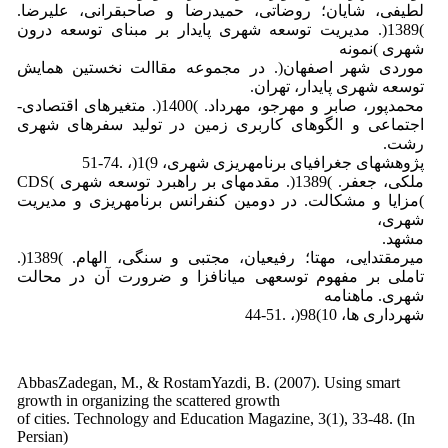
لطیفی، شایان؛ روضاتی، حمیدرضا و صاحبقرانی، علیرضا.
)1389(. مدیریت توسعه شهری پایدار بر مبنای توسعه درون
شهری )نمونه
موردی شهر اصفهان(. در مجموعه مقاالت نخستین همایش
توسعه شهری پایدار، تهران.
محمدپور، صابر و مهرجو، مهرداد. )1400(. متغیرهای اقتصادی-
اجتماعی و الگوهای کاربری زمین در تولید سفرهای شهری
رشت.
پژوهشهای جغرافیای برنامهریزی شهری، 9)1(، .74-51
ملکی، جعفر. )1389(. مقدمهای بر راهبرد توسعه شهری )CDS
)مزایا و مشکالت. در دومین کنفرانس برنامهریزی و مدیریت
شهری،
مشهد.
میرمقتدایی، مهتا؛ رفیعیان، مجتبی و سنگی، الهام. )1389(.
تاملی بر مفهوم توسعهی میانافزا و ضرورت آن در محالت
شهری. ماهنامه
شهرداری ها، 10)98(، .51-44
AbbasZadegan, M., & RostamYazdi, B. (2007). Using smart
growth in organizing the scattered growth
of cities. Technology and Education Magazine, 3(1), 33-48. (In
Persian)