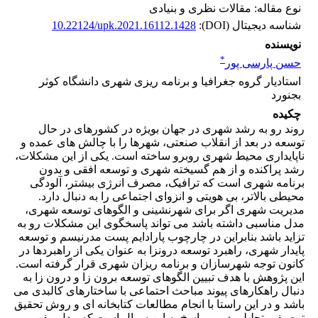
نوع مقاله: مقالات نظری و بنیادی
شناسه دیجیتال (DOI):
10.22124/upk.2021.16112.1428
نویسنده
*
حسن پارسی پور
استادیار گروه جغرافیا و برنامه ریزی شهری دانشگاه کوثر
بجنورد
چکیده
روند رو به رشد شهری در جهان بویژه در کشورهای در حال
توسعه در بعد از انقلاب صنعتی، شهرها را با چالش های عمده و
ناپایداری محیط شهری روبرو ساخته است. یکی از این مشکلات،
رشد پراکنده و از هم گسیخته شهری و توسعه افقی و بدون
برنامه شهری است که ترافیک، مصرف انرژی بیشتر، آلودگی
محیطی بالاتر، بی هویتی و انزوای اجتماعی را به دنبال دارد.
مدیریت شهری اگر برای شهرنشینی و الگوهای توسعه شهری،
مدل مناسبی داشته باشد می تواند پاسخگوی این مشکلات رو به
تزاید باشد بنابراین در چارچوب پارادایم پست مدرنیسم و توسعه
پایدار شهری، راهبرد توسعه درونزا به عنوان یکی از راهبردها در
کانون توجه شهرسازان و برنامه ریزان شهری قرار گرفته است.
این پژوهش با هدف تبیین الگوهای توسعه برون زا و درون زا به
دنبال راهکارهای پیوند مباحث احتماعی با ساختارهای کالبدی می
باشد و در این راستا با انجام مطالعات کتابخانه ای و روش تحقیق
توصیفی-تحلیلی در پی پاسخ به این سوال است که مدل مفهومی