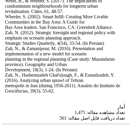
Webb, B., & Webber, S. (2017). The implications of
condominium neighbourhoods for longterm urban
revitalization. Cities, 61, 48-57.
Wheeler, S. (2002). Smart Infill: Creating More Livable
Communities in the Bay Area: A Guide for
Bay Area leaders. San Francisco, CA: Greenbelt Alliance.
Zali, N. (2012). Strategic foresight and regional policy with
emphasis on scenario planning approach.
Strategic Studies Quarterly, 4(54), 33-54. (In Persian)
Zali, N., & Zamanipour, M. (2016). Presentation and
implementation of a new model for scenario
planning in the regional planning (Case study: Mazandaran
province). Geography and Urban
Development, 18(3), 1-24. (In Persian)
Zali, N., Hashemzadeh Ghal'ejough, F., & Esmailzadeh, Y.
(2016). Analyzing urban sprawl of Tehran
metropolis in Iran (during 1956-2011). Anuário do Instituto de
Geociências, 39(3), 55-62.
آمار
تعداد مشاهده مقاله: 1,475
تعداد دریافت فایل اصل مقاله: 561