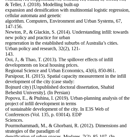
& Teller, J. (2018). Modelling built-up
expansion and densification with multinomial logistic regression,
cellular automata and genetic
algorithm. Computers, Environment and Urban Systems, 67,
147-156.
Newton, P., & Glackin, S. (2014). Understanding infill: towards
new policy and practice for urban
regeneration in the established suburbs of Australia’s cities.
Urban policy and research, 32(2), 121-
143.
Ooi, J., & Thao, T. (2013). The spillover effects of infill
developments on local housing prices.
Regional Science and Urban Economics, 43(6), 850-861.
Parsipour, H. (2015). Spatial capacity measurement in the infill
development of the city (case study:
Bojnurd city) [Unpublished doctoral dissertation, Shahid
Beheshti University]. (In Persian)
Popova, E., & Ptuhina, I. (2019). Urban-planning analysis of the
project of infill development in terms
of sustainable development of the city. In E3S Web of
Conferences (Vol. 135, p. 03014). EDP
Sciences.
Pourmohammadi, M., & Ghorbani, R. (2012). Dimensions and
strategies of the paradigm of
densification of urban spaces. Modares, 7(2), 85-107. (In