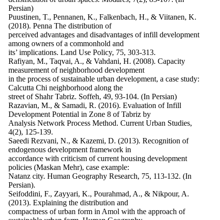
Persian)
Puustinen, T., Pennanen, K., Falkenbach, H., & Viitanen, K.
(2018). Penna The distribution of
perceived advantages and disadvantages of infill development
among owners of a commonhold and
its’ implications. Land Use Policy, 75, 303-313.
Rafiyan, M., Taqvai, A., & Vahdani, H. (2008). Capacity
measurement of neighborhood development
in the process of sustainable urban development, a case study:
Calcutta Chi neighborhood along the
street of Shahr Tabriz. Soffeh, 49, 93-104. (In Persian)
Razavian, M., & Samadi, R. (2016). Evaluation of Infill
Development Potential in Zone 8 of Tabriz by
Analysis Network Process Method. Current Urban Studies,
4(2), 125-139.
Saeedi Rezvani, N., & Kazemi, D. (2013). Recognition of
endogenous development framework in
accordance with criticism of current housing development
policies (Maskan Mehr), case example:
Natanz city. Human Geography Research, 75, 113-132. (In
Persian).
Seifoddini, F., Zayyari, K., Pourahmad, A., & Nikpour, A.
(2013). Explaining the distribution and
compactness of urban form in Amol with the approach of