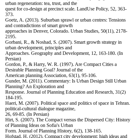
urban regeneration: tea, trust, and the
quest for co-design at precinct scale. LandUse Policy, 52, 363-
373.
Goetz, A. (2013). Suburban sprawl or urban centres: Tensions
and contradictions of smart growth
approaches in Denver, Colorado. Urban Studies, 50(11), 2178-
2195.
Gorbani, R., & Noshad, S. (2007). Smart growth strategy in
urban development, principles and
Approaches. Geography and Development, 12, 163-180. (In
Persian)
Gordon, P., & Harry, W. R. (1997). Are Compact Cities a
Desirable Planning Goal? Journal of the
American planning Association, 63(1), 95-106.
Gunder, M. (2011). Commentary: Is Urban Design Still Urban
Planning? An Exploration and
Response. Journal of Planning Education and Research, 31(2)
184-195.
Haeri, M. (2007). Political space and politics of space in Tehran.
political-cultural dialogue magazine,
26, 69-85. (In Persian)
Hirt, S. (2007). The Compact versus the Dispersed City: History
of Planning Ideas on Sofia's Urban
Form. Journal of Planning History, 6(2), 138-165.
Hofstad, H. (2012). Compact city development: high ideas and