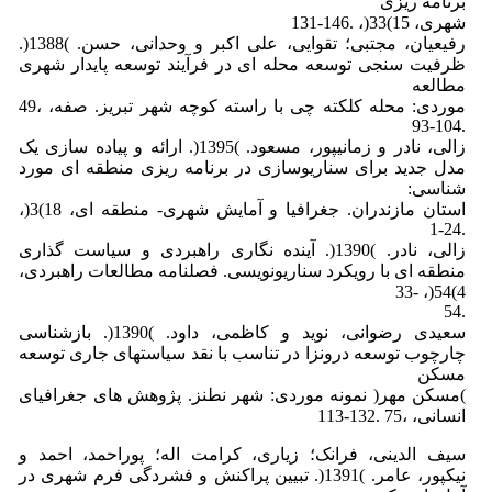
برنامه ریزی
شهری، 15)33(، .146-131
رفیعیان، مجتبی؛ تقوایی، علی اکبر و وحدانی، حسن. )1388(.
ظرفیت سنجی توسعه محله ای در فرآیند توسعه پایدار شهری
مطالعه
موردی: محله کلکته چی با راسته کوچه شهر تبریز. صفه، ،49
.104-93
زالی، نادر و زمانیپور، مسعود. )1395(. ارائه و پیاده سازی یک
مدل جدید برای سناریوسازی در برنامه ریزی منطقه ای مورد
شناسی:
استان مازندران. جغرافیا و آمایش شهری- منطقه ای، 18)3(،
.24-1
زالی، نادر. )1390(. آینده نگاری راهبردی و سیاست گذاری
منطقه ای با رویکرد سناریونویسی. فصلنامه مطالعات راهبردی،
4)54(، -33
.54
سعیدی رضوانی، نوید و کاظمی، داود. )1390(. بازشناسی
چارچوب توسعه درونزا در تناسب با نقد سیاستهای جاری توسعه
مسکن
)مسکن مهر( نمونه موردی: شهر نطنز. پژوهش های جغرافیای
انسانی، ،75 .132-113
سیف الدینی، فرانک؛ زیاری، کرامت اله؛ پوراحمد، احمد و
نیکپور، عامر. )1391(. تبیین پراکنش و فشردگی فرم شهری در