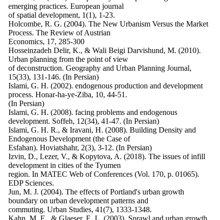
emerging practices. European journal
of spatial development, 1(1), 1-23.
Holcombe, R. G. (2004). The New Urbanism Versus the Market
Process. The Review of Austrian
Economics, 17, 285-300
Hosseinzadeh Delir, K., & Wali Beigi Darvishund, M. (2010).
Urban planning from the point of view
of deconstruction. Geography and Urban Planning Journal,
15(33), 131-146. (In Persian)
Islami, G. H. (2002). endogenous production and development
process. Honar-ha-ye-Ziba, 10, 44-51.
(In Persian)
Islami, G. H. (2008). facing problems and endogenous
development. Soffeh, 12(34), 41-47. (In Persian)
Islami, G. H. R., & Iravani, H. (2008). Building Density and
Endogenous Development (the Case of
Esfahan). Hoviatshahr, 2(3), 3-12. (In Persian)
Izvin, D., Lezer, V., & Kopytova, A. (2018). The issues of infill
development in cities of the Tyumen
region. In MATEC Web of Conferences (Vol. 170, p. 01065).
EDP Sciences.
Jun, M. J. (2004). The effects of Portland's urban growth
boundary on urban development patterns and
commuting. Urban Studies, 41(7), 1333-1348.
Kahn, M. E., & Glaeser, E. L. (2003). Sprawl and urban growth