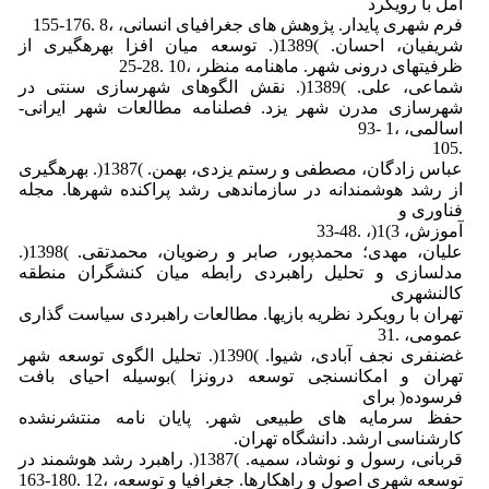
آمل با رویکرد
فرم شهری پایدار. پژوهش های جغرافیای انسانی، ،8 .176-155
شریفیان، احسان. )1389(. توسعه میان افزا بهرهگیری از
ظرفیتهای درونی شهر. ماهنامه منظر، ،10 .28-25
شماعی، علی. )1389(. نقش الگوهای شهرسازی سنتی در
شهرسازی مدرن شهر یزد. فصلنامه مطالعات شهر ایرانی-
اسالمی، ،1 -93
.105
عباس زادگان، مصطفی و رستم یزدی، بهمن. )1387(. بهرهگیری
از رشد هوشمندانه در سازماندهی رشد پراکنده شهرها. مجله
فناوری و
آموزش، 3)1(، .48-33
علیان، مهدی؛ محمدپور، صابر و رضویان، محمدتقی. )1398(.
مدلسازی و تحلیل راهبردی رابطه میان کنشگران منطقه
کالنشهری
تهران با رویکرد نظریه بازیها. مطالعات راهبردی سیاست گذاری
عمومی، .31
غضنفری نجف آبادی، شیوا. )1390(. تحلیل الگوی توسعه شهر
تهران و امکانسنجی توسعه درونزا )بوسیله احیای بافت
فرسوده( برای
حفظ سرمایه های طبیعی شهر. پایان نامه منتشرنشده
کارشناسی ارشد. دانشگاه تهران.
قربانی، رسول و نوشاد، سمیه. )1387(. راهبرد رشد هوشمند در
توسعه شهری اصول و راهکارها. جغرافیا و توسعه، ،12 .180-163