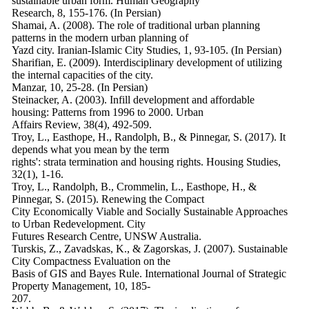
sustainable urban form. Human Geography
Research, 8, 155-176. (In Persian)
Shamai, A. (2008). The role of traditional urban planning
patterns in the modern urban planning of
Yazd city. Iranian-Islamic City Studies, 1, 93-105. (In Persian)
Sharifian, E. (2009). Interdisciplinary development of utilizing
the internal capacities of the city.
Manzar, 10, 25-28. (In Persian)
Steinacker, A. (2003). Infill development and affordable
housing: Patterns from 1996 to 2000. Urban
Affairs Review, 38(4), 492-509.
Troy, L., Easthope, H., Randolph, B., & Pinnegar, S. (2017). It
depends what you mean by the term
rights': strata termination and housing rights. Housing Studies,
32(1), 1-16.
Troy, L., Randolph, B., Crommelin, L., Easthope, H., &
Pinnegar, S. (2015). Renewing the Compact
City Economically Viable and Socially Sustainable Approaches
to Urban Redevelopment. City
Futures Research Centre, UNSW Australia.
Turskis, Z., Zavadskas, K., & Zagorskas, J. (2007). Sustainable
City Compactness Evaluation on the
Basis of GIS and Bayes Rule. International Journal of Strategic
Property Management, 10, 185-
207.