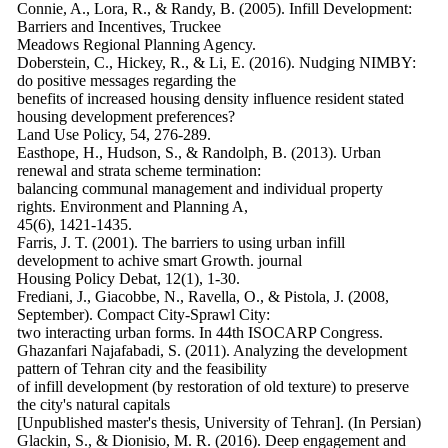
Connie, A., Lora, R., & Randy, B. (2005). Infill Development:
Barriers and Incentives, Truckee
Meadows Regional Planning Agency.
Doberstein, C., Hickey, R., & Li, E. (2016). Nudging NIMBY:
do positive messages regarding the
benefits of increased housing density influence resident stated
housing development preferences?
Land Use Policy, 54, 276-289.
Easthope, H., Hudson, S., & Randolph, B. (2013). Urban
renewal and strata scheme termination:
balancing communal management and individual property
rights. Environment and Planning A,
45(6), 1421-1435.
Farris, J. T. (2001). The barriers to using urban infill
development to achive smart Growth. journal
Housing Policy Debat, 12(1), 1-30.
Frediani, J., Giacobbe, N., Ravella, O., & Pistola, J. (2008,
September). Compact City-Sprawl City:
two interacting urban forms. In 44th ISOCARP Congress.
Ghazanfari Najafabadi, S. (2011). Analyzing the development
pattern of Tehran city and the feasibility
of infill development (by restoration of old texture) to preserve
the city's natural capitals
[Unpublished master's thesis, University of Tehran]. (In Persian)
Glackin, S., & Dionisio, M. R. (2016). Deep engagement and