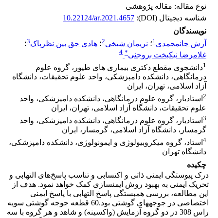
نوع مقاله: مقاله پژوهشی
شناسه دیجیتال (DOI):
10.22124/ar.2021.4657
نویسندگان
3
2
1
آرش جانمحمدی
؛
نریمان شیخی
؛
هادی حق بین نظرپاک
؛
4
*
غلامرضا نیکبخت بروجنی
1
دانشجوی مقطع دکتری بیماری های طیور، گروه علوم
درمانگاهی، دانشکده دامپزشکی، واحد علوم تحقیقات، دانشگاه
آزاد اسلامی، تهران، ایران
2
استادیار، گروه علوم درمانگاهی، دانشکده دامپزشکی، واحد
علوم تحقیقات، دانشگاه آزاد اسلامی، تهران، ایران
3
استادیار، گروه علوم درمانگاهی، دانشکده دامپزشکی، واحد
گرمسار، دانشگاه آزاد اسلامی، گرمسار، ایران
4
استاد، گروه میکروبیولوژی و ایمونولوژی، دانشکده دامپزشکی،
دانشگاه تهران
چکیده
درک پیوستگی ایمنی ذاتی و اکتسابی و تناسب پاسخ‌های التهابی و
تحریک ایمنی به بهبود روش ایمن­سازی کمک خواهد نمود. هدف از
این مطالعه، بررسی همبستگی پاسخ التهابی با پاسخ ایمنی
اختصاصی در جوجه­های گوشتی بود.60 قطعه جوجه گوشتی سویه
راس 308 در دو گروه آزمایش (واکسینه) و شاهد و هر گروه با سه