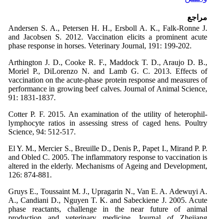
مراجع
Andersen S. A., Petersen H. H., Ersboll A. K., Falk-Ronne J.
and Jacobsen S. 2012. Vaccination elicits a prominent acute
phase response in horses. Veterinary Journal, 191: 199-202.
Arthington J. D., Cooke R. F., Maddock T. D., Araujo D. B.,
Moriel P., DiLorenzo N. and Lamb G. C. 2013. Effects of
vaccination on the acute-phase protein response and measures of
performance in growing beef calves. Journal of Animal Science,
91: 1831-1837.
Cotter P. F. 2015. An examination of the utility of heterophil-
lymphocyte ratios in assessing stress of caged hens. Poultry
Science, 94: 512-517.
El Y. M., Mercier S., Breuille D., Denis P., Papet I., Mirand P. P.
and Obled C. 2005. The inflammatory response to vaccination is
altered in the elderly. Mechanisms of Ageing and Development,
126: 874-881.
Gruys E., Toussaint M. J., Upragarin N., Van E. A. Adewuyi A.
A., Candiani D., Nguyen T. K. and Sabeckiene J. 2005. Acute
phase reactants, challenge in the near future of animal
production and veterinary medicine. Journal of Zheijang