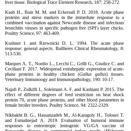
liver tissue. Biological Trace Element Research, 187: 258-272.
Kaab H., Bain M. M. and Eckersall P. D. 2018. Acute phase
proteins and stress markers in the immediate response to a
combined vaccination against Newcastle disease and infectious
bronchitis viruses in specific pathogen free (SPF) layer chicks.
Poultry Science, 97: 463-469.
Kushner I. and Rzewnicki D. L. 1994. The acute phase
response: general aspects. Baillieres Clinical Rheumatology, 8:
513-530.
Marques A. T., Nordio L., Lecchi C., Grilli G., Giudice C. and
Ceciliani F. 2017. Widespread extrahepatic expression of acute-
phase proteins in healthy chicken (
Gallus gallus
) tissues.
Veterinary Immunoogy and Immunopathology, 190: 10-17.
Najafi P., Zulkifli I., Soleimani A. F. and Kashiani P. 2015. The
effect of different degrees of feed restriction on heat shock
protein 70, acute phase proteins, and other blood parameters in
female broiler breeders. Poultry Science, 94: 2322-2329.
Nikbakht B. G., Hassanzadeh M., Al-Karagoly H., Tolouei T.
and Esmailnejad A. 2019. Evaluation of humoral immune
responses to enterotropic lentogenic VG/GA vaccine of
Newcastle disease in commercial turkey poults (
Meleagris