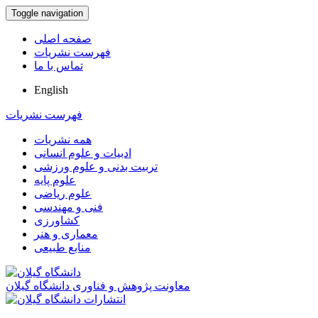
Toggle navigation
صفحه اصلی
فهرست نشریات
تماس با ما
English
فهرست نشریات
همه نشریات
ادبیات و علوم انسانی
تربیت بدنی و علوم ورزشی
علوم پایه
علوم ریاضی
فنی و مهندسی
کشاورزی
معماری و هنر
منابع طبیعی
معاونت پژوهش و فناوری دانشگاه گیلان