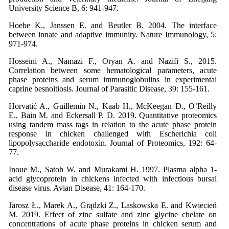
University Science B, 6: 941-947.
Hoebe K., Janssen E. and Beutler B. 2004. The interface
between innate and adaptive immunity. Nature Immunology, 5:
971-974.
Hosseini A., Namazi F., Oryan A. and Nazifi S., 2015.
Correlation between some hematological parameters, acute
phase proteins and serum immunoglobulins in experimental
caprine besnoitiosis. Journal of Parasitic Disease, 39: 155-161.
Horvatić A., Guillemin N., Kaab H., McKeegan D., O’Reilly
E., Bain M. and Eckersall P. D. 2019. Quantitative proteomics
using tandem mass tags in relation to the acute phase protein
response in chicken challenged with Escherichia coli
lipopolysaccharide endotoxin. Journal of Proteomics, 192: 64-
77.
Inoue M., Satoh W. and Murakami H. 1997. Plasma alpha 1-
acid glycoprotein in chickens infected with infectious bursal
disease virus. Avian Disease, 41: 164-170.
Jarosz Ł., Marek A., Grądzki Z., Laskowska E. and Kwiecień
M. 2019. Effect of zinc sulfate and zinc glycine chelate on
concentrations of acute phase proteins in chicken serum and