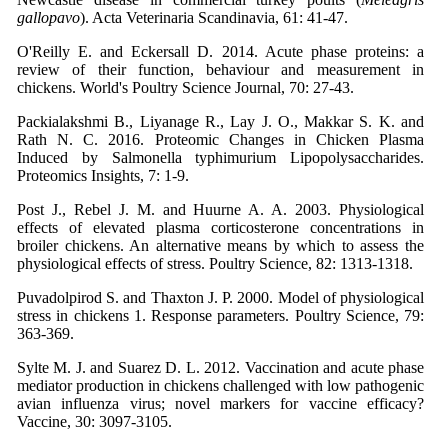
gallopavo
). Acta Veterinaria Scandinavia, 61: 41-47.
O'Reilly E. and Eckersall D. 2014. Acute phase proteins: a
review of their function, behaviour and measurement in
chickens. World's Poultry Science Journal, 70: 27-43.
Packialakshmi B., Liyanage R., Lay J. O., Makkar S. K. and
Rath N. C. 2016. Proteomic Changes in Chicken Plasma
Induced by Salmonella typhimurium Lipopolysaccharides.
Proteomics Insights, 7: 1-9.
Post J., Rebel J. M. and Huurne A. A. 2003. Physiological
effects of elevated plasma corticosterone concentrations in
broiler chickens. An alternative means by which to assess the
physiological effects of stress. Poultry Science, 82: 1313-1318.
Puvadolpirod S. and Thaxton J. P. 2000. Model of physiological
stress in chickens 1. Response parameters. Poultry Science, 79:
363-369.
Sylte M. J. and Suarez D. L. 2012. Vaccination and acute phase
mediator production in chickens challenged with low pathogenic
avian influenza virus; novel markers for vaccine efficacy?
Vaccine, 30: 3097-3105.