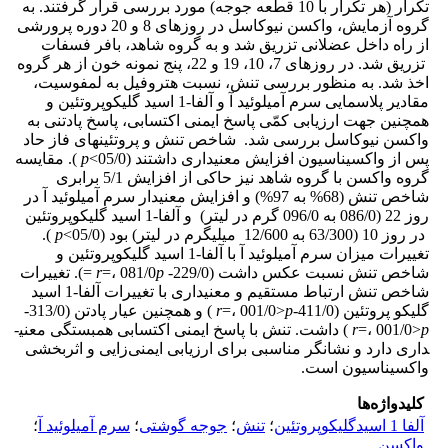
تکرار (هر تکرار با 10 قطعه جوجه) مورد بررسی قرار گرفتند. به
گروه آزمایش، واکسن نیوکاسل در روزهای 8 و 20 دوره پرورشی
از راه داخل عضلانی تزریق شد و به گروه شاهد، بافر فسفات
تزریق شد. در روزهای 7، 10، 19 و 22، پنج نمونه خون از هر گروه
اخذ شد. به منظور بررسی تنش، نسبت هتروفیل به لمفوسیت،
مقادیر پلاسمایی سرم آمیلوئید آ و آلفا-1 اسید گلیکوپروتئین و
همچنین جهت ارزیابی کمّی پاسخ ایمنی اکتسابی، پاسخ پادتنی به
واکسن نیوکاسل بررسی شد. شاخص تنش و پروتئین­های فاز حاد
پس از واکسیناسیون افزایش معنی­داری داشتند (05/0>
p
). مقایسه
گروه واکسن با گروه شاهد نیز حاکی از افزایش 5/1 برابری
شاخص تنش (68% به 97%) و افزایش معنی­دار سرم آمیلوئید آ در
روز 22 (086/0 به 096/0 گرم در لیتر) و آلفا-1 اسید گلیکوپروتئین
در روز 10 (63/300 به 12/600 میلی­گرم در لیتر) بود (05/0>
p
).
تغییرات میزان سرم آمیلوئید آ با آلفا-1 اسید گلیکوپروتئین و
شاخص تنش نسبت عکس داشت (229/0-
p
=، 081/0
r
=). تغییرات
شاخص تنش ارتباط مستقیم و معنی­داری با تغییرات آلفا-1 اسید
گلیکو پروتئین (411/0-
p
=، 001/0>
r
) و همچنین عیار پادتن (313/0-
p
=، 001/0>
r
) داشت. تنش با پاسخ ایمنی اکتسابی همبستگی معنی­
داری دارد و نشانگر مناسبی برای ارزیابی ایمنی‌زایی و اثربخشی
واکسیناسیون است.
کلیدواژه‌ها
آلفا 1 اسیدگلیکوپروتئین
؛
تنش
؛
جوجه گوشتی
؛
سرم آمیلوئید آ
؛
واکسن