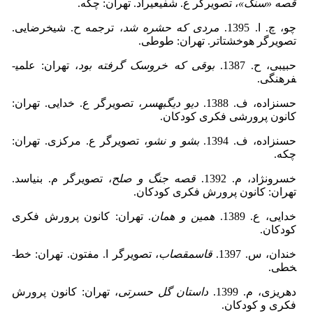
قصه «سنگ»
، تصویرگر ع. شفیعی­راد. تهران: چکه.
چو، چ. ا. 1395.
مردی که حشره شد
، ترجمه ح. شیخ­رضایی.
تصویرگر هوخشتاتر. تهران: طوطی.
حبیبی، ح. 1387.
بوقی که خروسک گرفته بود
، تهران: علمی­
فرهنگی.
حسن­زاده، ف. 1388.
دیو دیگ­به­سر
، تصویرگر ع. خدایی. تهران:
کانون پرورشی فکری کودکان.
حسن­زاده، ف. 1394.
بشو و نشو
، تصویرگر ع. مرکزی. تهران:
چکه.
خسرونژاد، م. 1392.
قصه جنگ و صلح
، تصویرگر م. بنی­اسد.
تهران: کانون پرورش فکری کودکان.
خدایی، ع. 1389.
همین و همان
. تهران: کانون پرورش فکری
کودکان.
خندان، س. 1397.
قاسم­قصاب
، تصویرگر ا. مفتون. تهران: خط­
خطی.
دهریزی، م. 1399.
داستان
گل حسرتی
، تهران: کانون پرورش
فکری و کودکان.