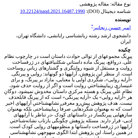
نوع مقاله: مقاله پژوهشی
شناسه دیجیتال (DOI):
10.22124/naqd.2021.16487.1990
نویسنده
*
امیر حسین زنجانبر
دانشجوی ارشد رشته زبان‎شناسی رایانشی، دانشگاه تهران،
ایران
چکیده
پیرنگ مجموعه­ای از توالی حوادث داستان است در چارچوب نظام
علّی. درواقع، پیرنگ ماده داستانیِ شکل­نیافته­ای در ژرف­ساخت
روایت و مستقل از شیوه روایتگری و گشتارهای زبانیِ روساخت
است. از منظر این پژوهش، آرایه­ها دو گونه­اند: روایی و پیرنگی.
«آرایه روایی»، شگردی آوایی یا معنایی، مازاد بر پیرنگ، و برای
غنی­سازی زیبایی­شناختیِ روایت است و اگر از روایت حذف شود،
نظام علّیِ پیرنگ و هسته مرکزی داستان مخدوش نمی­شود. دوگانِ
هر «آرایه روایی» یک «آرایه پیرنگی» است که از پیرنگ قابل­حذف
نیست. هدف پژوهش پیشِ‌رو معرفی نشانه­شناختیِ آرایه­های اخیر
است که نه به­عنوان شگردهایی صرفاً زیبایی­شناختی بلکه به­عنوان
سازه­هایی پیرنگ­ساز در داستان­های کودک -در تناظر با آرایه­های
ادبی- قرار دارند. مسئله پژوهش چگونگی بازتاب نشانه‌شناختیِ
آرایه­ها در ژرف­ساخت داستان­ها و منظومه­های روایی کودک است.
در همین راستا، این پژوهش ابتدا الگوی سه­وجهیِ نشانه­شناسی