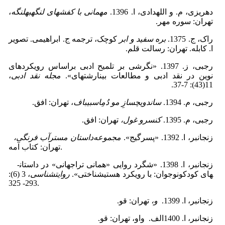
دهریزی، م. و الله­دادی، ا. 1396.
مهمانی با کفش­های لنگه­به­لنگه
،
تهران: سوره مهر.
راک، ج. 1375.
بره سفید و ابر
کوچک، ترجمه ج. ابراهیمی.
تصویر
ا. کابله. تهران: رسالت قلم.
رجبی، ز. 1397. «نگرشی بر تلمیح ادبی براساس رویکردهای
نوین در نقد ادبی و مطالعات بینارشته­ای».
مجله نقد ادبی
،
11(43): 7-37.
رجبی، م. 1394.
ساندویچ
سازِ مو دُمِ
اسبی
باف
، تهران: افق.
رجبی، م. 1395.
کنسرو غول،
تهران: افق.
زنجانبر، ا. 1392. «پسرگیج».
مجموعه‌داستان مسترآب فرنگی،
تهران: کتاب آمه.
زنجانبر، ا. 1398. «شگرد روایی «همانی تراجهانی» در داستان­
های کودک­ونوجوان: با رویکرد هستی­شناختی».
روایت­شناسی
، 3 (6):
293- 325.
زنجانبر، ا. 1399.
و،
تهران: قو.
زنجانبر، ا. 1400الف. واو، تهران: قو.