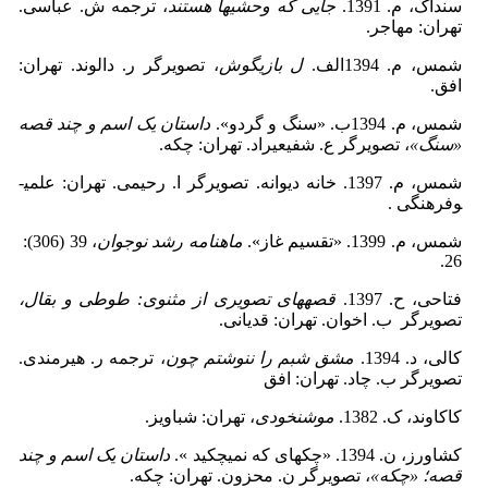
سنداک، م. 1391.
جایی که وحشی­ها هستند
، ترجمه ش. عباسی.
تهران: مهاجر.
شمس، م. 1394الف.
ل بازیگوش
، تصویرگر ر. دالوند. تهران:
افق.
شمس، م. 1394ب. «سنگ و گردو».
داستان یک اسم و چند قصه
«سنگ»
، تصویرگر ع. شفیعی­راد. تهران: چکه.
شمس، م. 1397. خانه دیوانه. تصویرگر ا. رحیمی. تهران: علمی­
وفرهنگی .
شمس، م. 1399. «تقسیم غاز».
ماهنامه رشد نوجوان
، 39 (306):
26.
فتاحی، ح. 1397.
قصه­های تصویری از مثنوی: طوطی و بقال،
تصویرگر ب. اخوان. تهران: قدیانی.
کالی، د. 1394.
مشق شبم را ننوشتم چون
، ترجمه ر. هیرمندی.
تصویرگر ب. چاد. تهران: افق
کاکاوند، ک. 1382.
موش­نخودی
، تهران: شباویز.
کشاورز، ن. 1394. «چکه­ای که نمی­چکید ».
داستان یک اسم و چند
قصه؛ «چکه»
، تصویرگر ن. محزون. تهران: چکه.