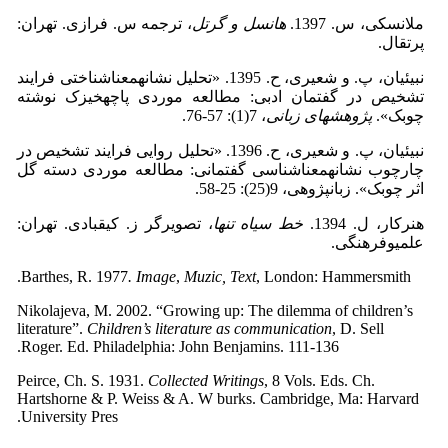
ملانسکی، س. 1397.
هانسل و گرتل
، ترجمه س. فرازی. تهران:
پرتقال.
نبی­ئیان، پ. و شعیری، ح. 1395. «تحلیل نشانه­معناشناختی فرایند
تشخیص در گفتمان ادبی: مطالعه موردی پاچه­خیزک نوشته
چوبک».
پژوهش­های زبانی
، 7(1): 57-76.
نبی­ئیان، پ. و شعیری، ح. 1396. «تحلیل روایی فرایند تشخیص در
چارچوب نشانه­معناشناسی گفتمانی: مطالعه موردی دسته گل
اثر چوبک». زبان­پژوهی، 9(25): 25-58.
هنرکار، ل. 1394.
خط سیاه تنها
، تصویرگر ز. کیقبادی. تهران:
علمی­وفرهنگی.
Barthes, R. 1977
. Image
,
Muzic, Text
, London: Hammersmith.
Nikolajeva, M. 2002. “Growing up: The dilemma of children’s
literature”.
Children’s literature as communication
, D. Sell
Roger. Ed. Philadelphia: John Benjamins. 111-136.
Peirce, Ch. S. 1931.
Collected Writings
, 8 Vols. Eds. Ch.
Hartshorne & P. Weiss & A. W burks. Cambridge, Ma: Harvard
University Pres.