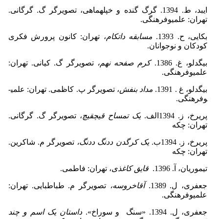
ایبد، ط. 1394. گرگ گنده و خپله­ماهی، تصویرگر گ. گرگانی.
تهران: علمی­وفرهنگی.
بکایی، ح. 1393.
مسابقه دات­کام
، تهران: کانون پرورش فکری
کودکان و نوجوانان.
بیگدلو، غ. 1386.
کرم صفحه نهم،
تصویرگر گ. کیانی. تهران:
علمی­وفرهنگی.
بیگدلو، غ . 1391.
مداد بنفش
، تصویرگر پ. کاظمی. تهران: علمی­
وفرهنگی.
پریرخ، ز. 1394الف.
یک تمساح قیچ­قیچ
، تصویرگر گ. گرگانی.
تهران: چکه
پریرخ، ز. 1394ب.
یک کرگدن ددنگ ددنگ،
تصویرگر م. شاکرین.
تهران: چکه
تیموریان، آ. 1396.
قایق کاغذی
، تهران: فاطمی.
جعفری، ل. 1389.
آقاخروسه،
تصویرگر م. طباطبایی. تهران:
علمی­وفرهنگی.
جعفری، ل. 1394. «سنگ و سوراخ».
داستان یک اسم و چند