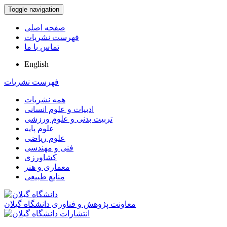
Toggle navigation
صفحه اصلی
فهرست نشریات
تماس با ما
English
فهرست نشریات
همه نشریات
ادبیات و علوم انسانی
تربیت بدنی و علوم ورزشی
علوم پایه
علوم ریاضی
فنی و مهندسی
کشاورزی
معماری و هنر
منابع طبیعی
معاونت پژوهش و فناوری دانشگاه گیلان