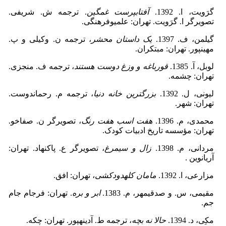
گرَویت، ا. 1392.
آفتاب­پرست غمگین
. ترجمه ش. شریفی.
تصویرگر ا. گرَویت. تهران: علمی­وفرهنگی.
گیلمن، ف. 1397.
یک داستان محشر
، ترجمه ن. وکیلی و پ.
مهین­پور. تهران: مبتکران.
لوبل، آ. 1385.
قورباغه و وزغ دوست هستند
، ترجمه ف. منجزی.
تهران: چشمه.
لیونی، ل. 1392.
بزرگترین خانه دنیا
، ترجمه م. رحماندوست.
تهران: شهر.
محمدی، م. 1396.
هفت اسب هفت رنگ
، تصویرگر ن. صفاخو.
تهران: مؤسسه تاریخ ادبیات کودک.
مردانی، م. 1398.
زال و سیمرغ
، تصویرگر ع. پاک­نهاد. تهران:
آریانوین .
مزارعی، ا. 1392.
مامان کله­دودکشی
، تهران: افق.
مقیمی، س. و صدقی­مهر، م. 1383.
ابر و بره
. تهران: فرجام جام
جم.
مکِی، د. 1394.
حالا نه بچه
، ترجمه ط. آدینه­پور. تهران: چکه.