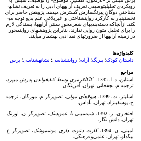
پرس مبتنی­ بر «بازنمون، تفسیر، موضوع» را توصیف، سپس با
رویکردی تحلیلی­توصیفی تعریف آرایه­های ادبی را به تعریف نشانه­
شناختیِ دوگانِ پیرنگ­سازش گسترش می­دهد. پژوهش حاضر برای
نخستین­بار به کارکرد روایت­شناختی و غیربلاغیِ علم بدیع توجه می­
کند. ازآنجاکه دسته‌بندی­های شعرمحورِ سنتیِ آرایه­ها، بسندگی لازم
را برای تحلیل متون روایی ندارند، بنابراین پژوهش­های روایت­محور
در زمینه آرایه­ها از ضرورت­های نقد ادبی به­شمار می­آیند.
کلیدواژه‌ها
داستان کودک
؛
پیرنگ
؛
آرایه
؛
روایت‎شناسی
؛
نشانه‎شناسی
؛
پرس
مراجع
استاین، د. ا. 1395.
کاکل­قرمزی وسط کتاب­خواندن پدرش می­پرد
،
ترجمه م. نجف‎خانی. تهران: آفرینگان.
اسلیتر، ت. 1399.
هیولاهای مولی
، تصویرگر م. مورگان. ترجمه
ح. یوسفی­نژاد. تهران: باداس.
افتخاری، ر. 1392.
شب­نشینی با عموبسک
، تصویرگر ن. اورنگ.
تهران: دانش نگار.
امینی، ن. 1394.
کارت دعوت داری موش­موشک
، تصویرگر غ.
بیگدلو. تهران: علمی‌وفرهنگی.