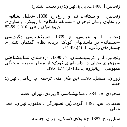
زنجانبر، ا. 1400ب.
بی یا.
تهران: (در دست انتشار).
زنجانبر، ا. و بستانی، ف. و زارع، ح. 1398. «تحلیل نشانه­
روانکاوی رمان نوجوان «مسابقه دات­کام» با رویکرد واسازی».
، 10(1): 59-82.
پژوهش­های زبانی
زنجانبر، ا. و عباسی، ع. 1399. «سبک­شناسی دگردیسی
«جسمانه» در داستان­های کودک: برپایه نظام گفتمان تنشی».
جستارهای زبانی
، 11(4): 49-74.
زنجانبر، ا. و کریمی­دوستان، غ. 1399. «رده­بندی نشانه­شناختیِ
سوژه­های تخیلی در داستان­های کودک: از منظر نظریه آمیختگی
مفهومی».
زبان­پژوهی،
12 (37): 177- 195.
زوران، میشل. 1395.
این مال منه
، ترجمه م. ریاضی. تهران:
هفته.
سجودی، ف. 1383.
نشانه­شناسی کاربردی
، تهران: قصه.
سعیدی، س. 1397.
گردن­دراز
، تصویرگر ا. مفتون. تهران: خط­
خطی.
سناپور، ح. 1387.
جادوهای داستان
، تهران: چشمه.