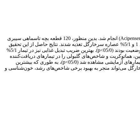
مطالعه حاضر به منظور بررسی تأثیر عصاره سرخارگل بر شاخص‌های رشد، خون‌شناسی و ایمنی ذاتی در بچه تاسماهی سیبری (Acipenser baerii) انجام شد. بدین منظور، 120 قطعه بچه تاسماهی سیبری
با میانگین وزنی 08/0 ± 12/53 گرم در چهار گروه با سه تکرار تقسیم شدند. ماهیان به مدت 8 هفته با جیره‌های آزمایشی حاوی صفر، 5/0، 1 و 5/1‌% عصاره سرخارگل تغذیه شدند. نتایج حاصل از این تحقیق
نشان داد که ماهیان تغذیه شده با جیره حاوی 5/1‌% سرخارگل دارای بیشترین وزن نهایی، درصد افزایش وزن، نرخ رشد ویژه و شاخص وضعیت بودند (05/0>p). بهترین ضریب تبدیل غذایی نیز در تیمار 5/1‌%
، هموگلوبین، هماتوکریت و شاخص‌های گلبولی را در تیمارهای دریافت‌کننده
سرخارگل نشان داد و بهترین نتایج در تیمار 5/1‌% سرخارگل به‌دست آمد (05/0>p). اختلاف معنی‌داری در شاخص‌های ایمنی ذاتی در بین تیمارهای آزمایشی مشاهده شد (05/0>p)، به طوری که بیشترین
الاترین سطح کمپلمان و انفجار تنفسی در تیمار 5/1‌% سرخارگل به‌دست آمد. طبق نتایج به‌دست آمده، سطح 5/1‌% سرخارگل می‌تواند منجر به بهبود برخی شاخص‌های رشد، خون‌شناسی و