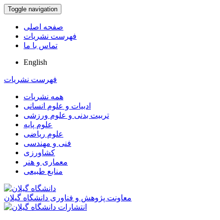
Toggle navigation
صفحه اصلی
فهرست نشریات
تماس با ما
English
فهرست نشریات
همه نشریات
ادبیات و علوم انسانی
تربیت بدنی و علوم ورزشی
علوم پایه
علوم ریاضی
فنی و مهندسی
کشاورزی
معماری و هنر
منابع طبیعی
معاونت پژوهش و فناوری دانشگاه گیلان