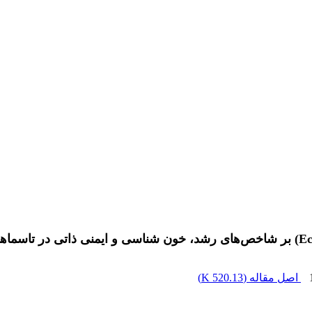
اصل مقاله (
520.13 K
)