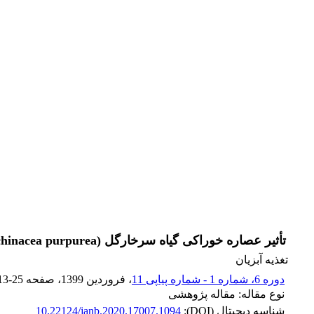
تأثیر عصاره خوراکی گیاه سرخارگل (Echinacea purpurea) بر شاخص‌های رشد، خون شناسی و ایمنی ذاتی در تاسماهی سیبری (Acipenser baerii)
تغذیه آبزیان
دوره 6، شماره 1 - شماره پیاپی 11
، فروردین 1399
، صفحه
13-25
نوع مقاله: مقاله پژوهشی
شناسه دیجیتال (DOI):
10.22124/janb.2020.17007.1094