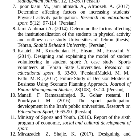
Management journal
, 12, 13-26. (Persian)
poor kiani. M., jami ahmadi. A., Afroozeh. A. (2017).
Determine affecting factors on increasing students’
Physical activity participation
. Research on educational
sport
, 5(12), 97-114. ]Persian[
Jami Alahmadi A. (2014). Determine the factors affecting
the institutionalization of the students in physical activity
and outlines: case study Universities of Tehran [thesis].
Tehran,
Shahid Beheshti University
. ]Persian[
Kalateh. M., Kozehchian. H., Ehsani. M., Hosseini. Y.
(2014). Designing and explaining the model of student
volunteering in student sport: A case study: Sports
volunteers at Tehran State Universities.
Research on
educational sport
. 6, 33-50. ]Persian[Maleki. M. M.,
Fathi. M. R., (2017). Future Study of Decision Models in
Business Using Scenario Planning Approach.
Journal of
Future Management Studies
, 28(108), 33-50. ]Persian[
Manafi. F, Ramazaninejad. R, Gohar rostami. H,
Pourkiyani. M. (2016). The sport participation
development in the Iran's public universities.
Research on
Educational Sport
, 9: 65-90. ]Persian[
Ministry of Sports and Youth. (2016). Report of the sixth
program of economic,
social and cultural development of
sport.
Mirzazadeh. Z, Shajie. K. (2017). Designinig and