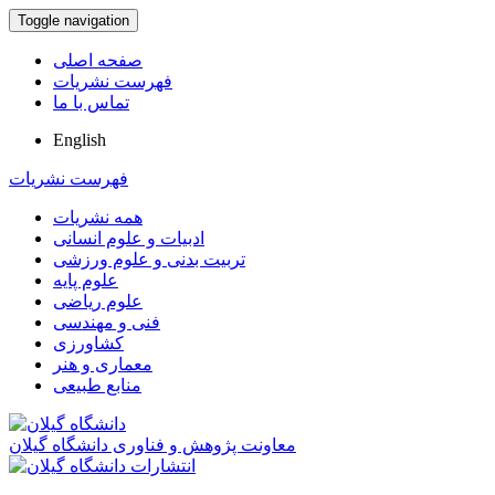
Toggle navigation
صفحه اصلی
فهرست نشریات
تماس با ما
English
فهرست نشریات
همه نشریات
ادبیات و علوم انسانی
تربیت بدنی و علوم ورزشی
علوم پایه
علوم ریاضی
فنی و مهندسی
کشاورزی
معماری و هنر
منابع طبیعی
معاونت پژوهش و فناوری دانشگاه گیلان