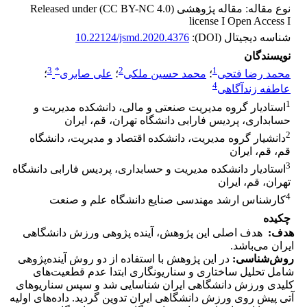
نوع مقاله: مقاله پژوهشی Released under (CC BY-NC 4.0)
license I Open Access I
شناسه دیجیتال (DOI):
10.22124/jsmd.2020.4376
نویسندگان
3
*
2
1
محمد رضا فتحی
؛
محمد حسین ملکی
؛
علی صابری
؛
4
عاطفه زندآگاهی
1
استادیار گروه مدیریت صنعتی و مالی، دانشکده مدیریت و
حسابداری، پردیس فارابی دانشگاه تهران، قم، ایران
2
دانشیار گروه مدیریت، دانشکده اقتصاد و مدیریت، دانشگاه
قم، قم، ایران
3
استادیار دانشکده مدیریت و حسابداری، پردیس فارابی دانشگاه
تهران، قم، ایران
4
کارشناس ارشد مهندسی صنایع دانشگاه علم و صنعت
چکیده
هدف
:
هدف اصلی این پژوهش، آینده پژوهی ورزش دانشگاهی
ایران می‌باشد.
روش‌شناسی:
در این پژوهش با استفاده از دو روش آینده‌پژوهی
شامل تحلیل ساختاری و سناریونگاری ابتدا عدم قطعیت‌های
کلیدی ورزش دانشگاهی ایران شناسایی شد و سپس سناریوهای
آتی پیش روی ورزش دانشگاهی ایران تدوین گردید. داده‌های اولیه