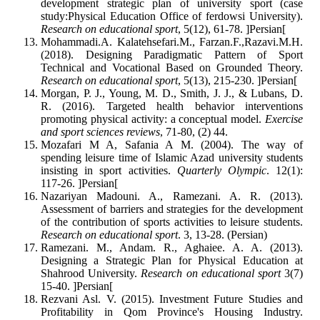
development strategic plan of university sport (case
study:Physical Education Office of ferdowsi University).
Research on educational sport
, 5(12), 61-78. ]Persian[
Mohammadi.A. Kalatehsefari.M., Farzan.F.,Razavi.M.H.
(2018). Designing Paradigmatic Pattern of Sport
Technical and Vocational Based on Grounded Theory.
Research on educational sport
, 5(13), 215-230. ]Persian[
Morgan, P. J., Young, M. D., Smith, J. J., & Lubans, D.
R. (2016). Targeted health behavior interventions
promoting physical activity: a conceptual model.
Exercise
and sport sciences reviews
, 71-80, (2) 44.
Mozafari M A, Safania A M. (2004). The way of
spending leisure time of Islamic Azad university students
insisting in sport activities.
Quarterly Olympic
. 12(1):
117-26. ]Persian[
Nazariyan Madouni. A., Ramezani. A. R. (2013).
Assessment of barriers and strategies for the development
of the contribution of sports activities to leisure students.
Research on educational sport
. 3, 13-28. (Persian)
Ramezani. M., Andam. R., Aghaiee. A. A. (2013).
Designing a Strategic Plan for Physical Education at
Shahrood University.
Research on educational sport
3(7)
15-40. ]Persian[
Rezvani Asl. V. (2015). Investment Future Studies and
Profitability in Qom Province's Housing Industry.