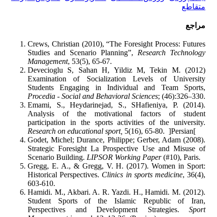
متقاطع
مراجع
Crews, Christian (2010), “The Foresight Process: Futures
Studies and Scenario Planning”,
Research Technology
Management
, 53(5), 65-67.
Devecioglu S, Sahan H, Yildiz M, Tekin M. (2012)
Examination of Socialization Levels of University
Students Engaging in Individual and Team Sports,
Procedia - Social and Behavioral Sciences
; (46):326–330.
Emami, S., Heydarinejad, S., SHafieniya, P. (2014).
Analysis of the motivational factors of student
participation in the sports activities of the university.
Research on educational sport,
5(16), 65-80. ]Persian[
Godet, Michel; Durance, Philippe; Gerber, Adam (2008).
Strategic Foresight La Prospective Use and Misuse of
Scenario Building.
LIPSOR Working Paper
(#10), Paris.
Gregg, E. A., & Gregg, V. H. (2017). Women in Sport:
Historical Perspectives.
Clinics in sports medicine
, 36(4),
603-610.
Hamidi. M., Akbari. A. R. Yazdi. H., Hamidi. M. (2012).
Student Sports of the Islamic Republic of Iran,
Perspectives and Development Strategies.
Sport