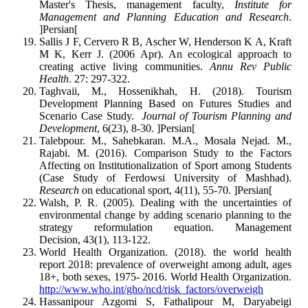
Master's Thesis, management faculty,
Institute for
Management and Planning Education and Research
.
]Persian[
Sallis J F, Cervero R B, Ascher W, Henderson K A, Kraft
M K, Kerr J. (2006 Apr). An ecological approach to
creating active living communities.
Annu Rev Public
Health
. 27: 297-322.
Taghvaii, M., Hossenikhah, H. (2018). Tourism
Development Planning Based on Futures Studies and
Scenario Case Study.
Journal of Tourism Planning and
Development
, 6(23), 8-30. ]Persian[
Talebpour. M., Sahebkaran. M.A., Mosala Nejad. M.,
Rajabi. M. (2016). Comparison Study to the Factors
Affecting on Institutionalization of Sport among Students
(Case Study of Ferdowsi University of Mashhad).
Research
on educational sport, 4(11), 55-70. ]Persian[
Walsh, P. R. (2005). Dealing with the uncertainties of
environmental change by adding scenario planning to the
strategy reformulation equation. Management
Decision, 43(1), 113-122.
World Health Organization. (2018). the world health
report 2018: prevalence of overweight among adult, ages
18+, both sexes, 1975- 2016. World Health Organization.
http://www.who.int/gho/ncd/risk_factors/overweigh
Hassanipour Azgomi S, Fathalipour M, Daryabeigi