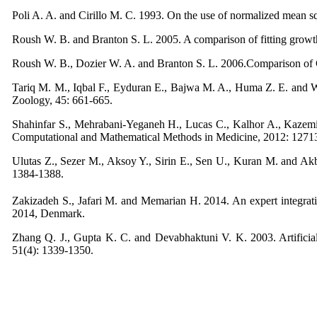
Poli A. A. and Cirillo M. C. 1993. On the use of normalized mean 
Roush W. B. and Branton S. L. 2005. A comparison of fitting growth
Roush W. B., Dozier W. A. and Branton S. L. 2006.Comparison of G
Tariq M. M., Iqbal F., Eyduran E., Bajwa M. A., Huma Z. E. and Wa
Zoology, 45: 661-665.
Shahinfar S., Mehrabani-Yeganeh H., Lucas C., Kalhor A., Kazemian
Computational and Mathematical Methods in Medicine, 2012: 1271
Ulutas Z., Sezer M., Aksoy Y., Sirin E., Sen U., Kuran M. and Ak
1384-1388.
Zakizadeh S., Jafari M. and Memarian H. 2014. An expert integrati
2014, Denmark.
Zhang Q. J., Gupta K. C. and Devabhaktuni V. K. 2003. Artifici
51(4): 1339-1350.