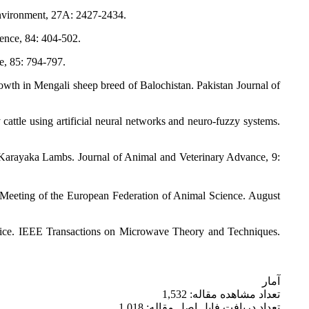
Environment, 27A: 2427-2434.
ience, 84: 404-502.
e, 85: 794-797.
wth in Mengali sheep breed of Balochistan. Pakistan Journal of
ttle using artificial neural networks and neuro-fuzzy systems.
 Karayaka Lambs. Journal of Animal and Veterinary Advance, 9:
eeting of the European Federation of Animal Science. August
ctice. IEEE Transactions on Microwave Theory and Techniques.
آمار
تعداد مشاهده مقاله: 1,532
تعداد دریافت فایل اصل مقاله: 1,018