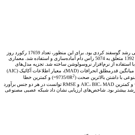
هدف این تحقیق مقایسه شبکه عصبی مصنوعی با مدل‌های رگرسیون غیرخطی برودی، گمپرتز، لجستیک و ون‌برتالانفی در برازش منحنی رشد گوسفند کردی بود. برای این منظور، تعداد 17659 رکورد روز
آزمون وزن تولد تا یکسالگی موجود در ایستگاه پرورش و اصلاح ‌نژاد حسین‌آباد شیروان در استان خراسان شمالی طی سال‌های 1375 تا 1392 متعلق به 5074 راس دام آماده‌سازی و استفاده شد. معماری
و با استفاده از نرم‌افزار نروسولوشن ساخته شد. تجزیه مدل‌های
)، جذر میانگین مربعات خطا (RMSE)، میانگین قدرمطلق انحرافات (MAD)، معیار اطلاعات آکائیک (AIC)
2
=) و کمترین خطا
= و کمترین AIC، BIC، MAD و RMSE توانست در هر دو جنس برآورد
رخ رشد بیشتر بود. شاخص‌های ارزیابی نشان داد شبکه عصبی مصنوعی