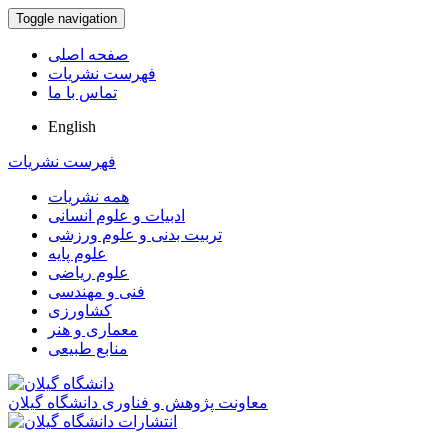
Toggle navigation
صفحه اصلی
فهرست نشریات
تماس با ما
English
فهرست نشریات
همه نشریات
ادبیات و علوم انسانی
تربیت بدنی و علوم ورزشی
علوم پایه
علوم ریاضی
فنی و مهندسی
کشاورزی
معماری و هنر
منابع طبیعی
معاونت پژوهش و فناوری دانشگاه گیلان