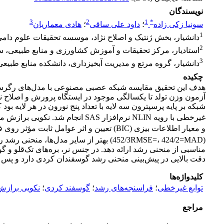
نویسندگان
3
2
1
*
سونیا زکی زاده
؛
داود علی ساقی
؛
هادی معماریان
1
دانشیار، بخش ژنتیک و اصلاح نژاد، موسسه تحقیقات علوم دام
2
استادیار، مرکز تحقیقات و آموزش کشاورزی و منابع طبیعی، س
3
دانشیار، گروه مرتع و مدیریت آبخیزداری، دانشکده منابع طبیع
چکیده
شبکه بر پایه پرسپترون سه لایه با تعداد پنج نورون در هر لایه بو
غیرخطی با رویه NLIN نرم‌افزار SAS انجام شد. نکویی برازش مدل‌ها بر اساس ضریب تبیین (R
و معیار اطلاعات بیزی (BIC) تعیین و اثر عوامل ثابت مؤثر روی فراسنجه­های مدل بهینه بررسی شد. نتایج نشان داد که شبکه عصبی مصنوعی با داشتن بالاترین صحت (9735/0R
(452/3RMSE=، 424/2=MAD) بهتر از سایر مدل‌ها، منحنی رشد را توصیف کرد. بین مدل‌های غیرخطی، مدل برودی با بالاترین 966/0R
مناسبی از منحنی رشد ارائه دهد. در جنس نر، بره‌های تک‌قلو و
دقت بالایی در پیش‌بینی منحنی رشد گوسفندان کردی دارد و پس از
کلیدواژه‌ها
توابع غیرخطی
؛
فراسنجه‌های رشد
؛
گوسفند کردی
؛
نکویی براز
مراجع