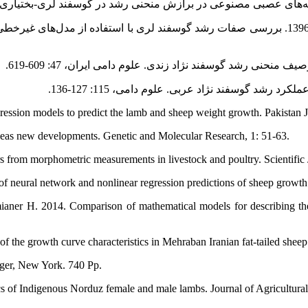
بیرانوند ف، بیگی نصیری م. ت.، مسعودی ع.، و شعبانی نژاد ع. 1396. بررسی صفات رشد گوسفند ل
ion models to predict the lamb and sheep weight growth. Pakistan Jo
deas new developments. Genetic and Molecular Research, 1: 51-63.
 from morphometric measurements in livestock and poultry. Scientific 
 neural network and nonlinear regression predictions of sheep growth
ianer H. 2014. Comparison of mathematical models for describing the
of the growth curve characteristics in Mehraban Iranian fat-tailed she
nger, New York. 740 Pp.
s of Indigenous Norduz female and male lambs. Journal of Agricultural