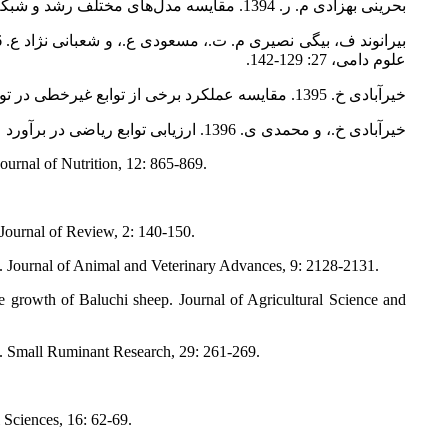
بحرینی بهزادی م. ر. 1394. مقایسه مدل‌های مختلف رشد و شبکه‌های عصبی مصنوعی در برازش منحنی رشد در گوسفند لری-بختیاری. پژوهش در نشخوارکنندگان، 3: 125-148.
علوم دامی، 27: 129-142.
خیرآبادی خ. 1395. مقایسه عملکرد برخی از توابع غیرخطی در توصیف منحنی رشد گوسفند نژاد زندی. علوم دامی ایران، 47: 609-619.
خیرآبادی خ.، و محمدی ی. 1396. ارزیابی توابع ریاضی در برآورد عملکرد رشد گوسفند نژاد عربی. علوم دامی، 115: 127-136.
urnal of Nutrition, 12: 865-869.
Journal of Review, 2: 140-150.
. Journal of Animal and Veterinary Advances, 9: 2128-2131.
 growth of Baluchi sheep. Journal of Agricultural Science and
ep. Small Ruminant Research, 29: 261-269.
 Sciences, 16: 62-69.