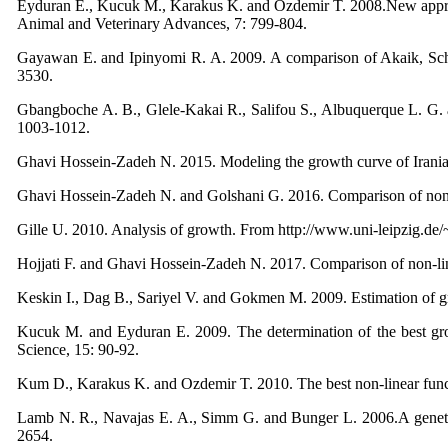
Eyduran E., Kucuk M., Karakus K. and Ozdemir T. 2008.New approach
Animal and Veterinary Advances, 7: 799-804.
Gayawan E. and Ipinyomi R. A. 2009. A comparison of Akaik, Schwar
3530.
Gbangboche A. B., Glele-Kakai R., Salifou S., Albuquerque L. G. 
1003-1012.
Ghavi Hossein-Zadeh N. 2015. Modeling the growth curve of Irania
Ghavi Hossein-Zadeh N. and Golshani G. 2016. Comparison of non-l
Gille U. 2010. Analysis of growth. From http://www.uni-leipzig.de
Hojjati F. and Ghavi Hossein-Zadeh N. 2017. Comparison of non-li
Keskin I., Dag B., Sariyel V. and Gokmen M. 2009. Estimation of g
Kucuk M. and Eyduran E. 2009. The determination of the best g
Science, 15: 90-92.
Kum D., Karakus K. and Ozdemir T. 2010. The best non-linear functi
Lamb N. R., Navajas E. A., Simm G. and Bunger L. 2006.A genetic 
2654.