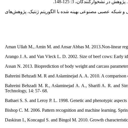
ری با استفاده از مدل‌های غیرخطی و شبکه عصبی مصنوعی بهینه شده با الگوریتم ژنتیک. پژوهش‌های
Aman Ullah M., Amin M. and Ansar Abbas M. 2013.Non-linear regress
Arango J. A. and Van Vleck L. D. 2002. Size of beef cows: Early i
Assan N. 2013. Bioprediction of body weight and carcass parameters
Bahreini Behzadi M. R and Aslaminejad A. A. 2010. A comparison of
Bahreini Behzadi M. R., Aslaminejad A. A., Sharifi A. R. and Sim
Technology, 14: 57- 68.
Bathaei S. S. and Leroy P. L. 1998. Genetic and phenotypic aspects 
Bishop C. M. 2006. Pattern recognition and machine learning. Spri
Daskiran I., Koncagul S. and Bingol M. 2010. Growth characteristic