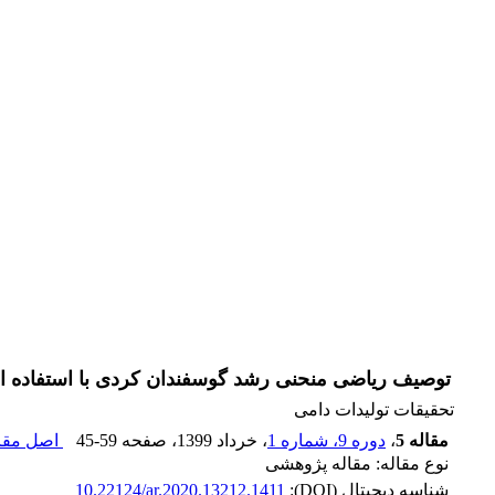
توصیف ریاضی منحنی رشد گوسفندان کردی با استفاده 
تحقیقات تولیدات دامی
مقاله 5
،
دوره 9، شماره 1
، خرداد 1399
، صفحه
45-59
اصل مقال
نوع مقاله: مقاله پژوهشی
شناسه دیجیتال (DOI):
10.22124/ar.2020.13212.1411