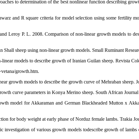
es to determination of the best nonlinear function describing growth
z and R square criteria for model selection using some fertility mod
and Leroy P. L. 2008. Comparison of non-linear growth models to desc
n Shall sheep using non-linear growth models. Small Ruminant Resear
inear models to describe growth of Iranian Guilan sheep. Revista Col
/~vetana/growth.htm.
near growth models to describe the growth curve of Mehraban sheep. J
rowth curve parameters in Konya Merino sheep. South African Journal
rowth model for Akkaraman and German Blackheaded Mutton x Akkara
on for body weight at early phase of Norduz female lambs. Trakia Jour
investigation of various growth models todescribe growth of lambs of