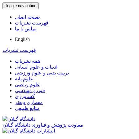
Toggle navigation
صفحه اصلی
فهرست نشریات
تماس با ما
English
فهرست نشریات
همه نشریات
ادبیات و علوم انسانی
تربیت بدنی و علوم ورزشی
علوم پایه
علوم ریاضی
فنی و مهندسی
کشاورزی
معماری و هنر
منابع طبیعی
معاونت پژوهش و فناوری دانشگاه گیلان