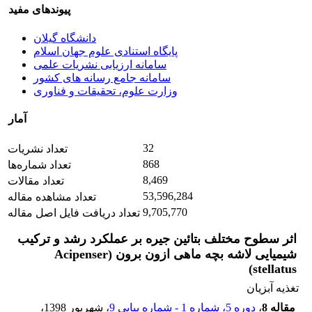
پیوندهای مفید
دانشگاه گیلان
پایگاه استنادی علوم جهان اسلام
سامانه ارزیابی نشریات علمی
سامانه جامع رسانه های کشور
وزارت علوم، تحقیقات و فناوری
آمار
32
تعداد نشریات
868
تعداد شماره‌ها
8,469
تعداد مقالات
53,596,284
تعداد مشاهده مقاله
9,705,770
تعداد دریافت فایل اصل مقاله
اثر سطوح مختلف بتائین جیره بر عملکرد رشد و ترکیب
شیمیایی لاشه بچه ماهی ازون برون (Acipenser
stellatus)
تغذیه آبزیان
مقاله 8
،
دوره 5، شماره 1 - شماره پیاپی 9
، شهریور 1398
،