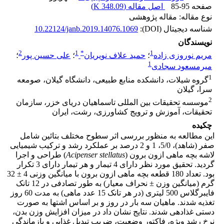
صفحه
85-95
اصل مقاله (
348.09 K
)
نوع مقاله: مقاله پژوهشی
شناسه دیجیتال (DOI):
10.22124/janb.2019.14076.1069
نویسندگان
2
1
*
1
مریم نوروزی زاده
؛
حمید علاف نویریان
؛
علی حسین پور
؛
1
میرمسعود سجادی
1
گروه شیلات، دانشکده منابع طبیعی، دانشگاه گیلان، صومعه
سرا، گیلان
2
موسسه تحقیقات بین المللی تاسماهیان دریای خزر، سازمان
تحقیقات، آموزش و ترویج کشاورزی، رشت، ایران
چکیده
این مطالعه به منظور بررسی اثر سطوح مختلف بتائین شامل
صفر (شاهد)، 5/0، 1 و 2 درصد بر عملکرد رشد و ترکیب شیمیایی
لاشه بچه ماهی ازون برون (
Acipenser stellatus
) طراحی و اجرا
گردید. تحقیق مورد نظر دارای 4 تیمار و هر تیمار دارای 3 تکرار
بود. تعداد 180 قطعه بچه ماهی ازون برون با میانگین وزنی 4 ± 32
گرم (میانگین وزن ± نحراف معیار) به طور تصادفی در 12 تانک
فایبرگلاس 500 لیتری (در هر تانک 15 عدد ماهی) به مدت 60 روز
تغذیه شدند. ماهیان سه بار در روز و بر اساس اشتها به صورت
دستی غذادهی شدند. نتایج نشان داد در میزان افزایش وزن بدن،
نرخ رشد ویژه، فاکتور وضعیت، ضریب تبدیل غذایی و بازماندگی