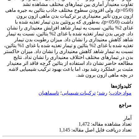
تفاوت معنی­دار آماری بین تیمارهای مختلف مشاهده نشد
(05/0<p)، ولی افزودن سطوح مختلف جاذب بتائین به جیره ماهی
ازون برون تاثیر معنی­داری بر ترکیبات بدن ماهی ازون برون
داشت (05/0>p)، به‌طوری که پروتئین بدن تیمار تغذیه شده با
غذای 2% بتائین، نسبت به تیمار شاهد افزایش معنی­داری را نشان
داد. چربی بدن تیمار تغذیه شده با غذای 2% بتائین، نسبت به تیمار
شاهد کاهش معنی­داری را نشان داد. میزان رطوبت بدن تیمار
تغذیه شده با غذای 2% بتائین و تیمار تغذیه شده با غذای 1% بتائین،
نسبت به تیمار شاهد کاهش معنی­داری را نشان داد. میزان خاکستر
بدن در تیمارهای مختلف اختلاف معنی­داری را نشان نداد. نتایج
مطالعه حاضر نشان داد استفاده از بتائین گرچه فاقد اثر معنی­دار
مثبت بر عملکرد رشد بود، اما باعث بهبود ترکیب شیمیایی لاشه
در بچه ماهی ازون برون شد.
کلیدواژه‌ها
مواد جاذب
؛
رشد
؛
ترکیبات شیمیایی
؛
تاسماهیان
مراجع
آمار
تعداد مشاهده مقاله: 1,472
تعداد دریافت فایل اصل مقاله: 1,145