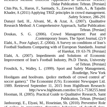
Didar Publication: Tehran. [Persian]
Chin Pin, S., Haron, F., Sarmady, S., Zawawi Talib, A., & Tajudin
Khader, A (2011) Applying TRIZ principles in crowd management.
Safety Science, 286-291.
Danayi fard, H., Alvani, M., & Azar, A. (2007). Qualitative
Research Method: A Comprehensive Approach, Saffar Publication:
Tehran. [Persian]
Doukas, S. G. (2006). Crowd Management: Past and
Contemporary Issues. The Sport Journal, (2) 9.
Elahi, A., Poor Aghayi, Z. (2004). A Survey on conditions of Iran’s
Football Stadiums Comparing with of European Standards. Journal
of Harekat, 19: 63-79. [Persian]
Elahi, A. (2007). Impediments and Solutions of Economic
Improvement of Iran’s Football Industry, Ph.D Thesis, University
of Tehran. [Persian]
Frosdick, S., Walley, L. (1999). Sport and Safety Management,
Routledge, New York.
"Hooligans and hoolivans. (police methods of crowd control at
soccer games)." The Economist (US). Economist Newspaper Ltd.
1989. Retrieved September 11, 2015 from HighBeam Research:
http://www.highbeam.com/doc/1G1-7538255.html
Hooman, H. (2005). Practical Guide to Qualitative Research, Samt
Publication, Tehran. [Persian]
Janbozorgi, E., Elyasi, M., Hoseinian, Sh. (2010). Preventive Role