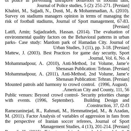
of police in preventing disruptive behaviors of football fans,
Journal of Police studies, 5 (2): 251-271. [Persian]
Khabiri, M., Sajjadi, N., Dusti, M., & Mohammadian, A. (2010).
Survey on stadiums managers opinion in terms of managing the
risk of football stadiums, Journal of Sport management, 67-83.
[Persian]
Latifi, Amin; Sajjadzadeh, Hassan. (2014). The evaluation of
environmental quality factors on the Behavioral patterns in urban
parks- Case study: Mardom park of Hamadan City. Journal of
Urban Studies, 3 (11), pp. 3-18. [Persian]
Mattew, J. (2003). Best Practices for game day security, Sport
Journal, Vol. 6, No. 4.
Mohammadpour, A. (2010), Anti-Method, 1st Volume, Jame’e
Shenasan Publication: Tehran. [Persian]
Mohammadpour, A. (2011), Anti-Method, 2nd Volume, Jame’e
Shenasan Publication: Tehran. [Persian]
Mounted patrols add harmony to crowd control. (1996, August).
American City and County, 111, 56.
Public venues: Beyond crowd control- Security priorities change
with events. (1996, September). Building Design and
Construction, 37, f2-f3.
Ramezaninejad, R., Rahmati, M., Hemmatinejad, M., & Azadan,
M. (2011). Factor Analysis of variables of aggression in fans from
the perspective of Iranian soccer referees, Journal of Sport
Management Studies, 4 (13), 201-214. [Persian]