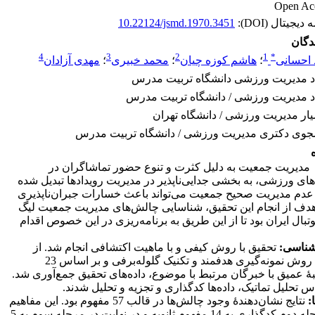
Open Acc
یجیتال (DOI):
10.22124/jsmd.1970.3451
دگان
4
3
2
1
*
احسانی
؛
هاشم کوزه چیان
؛
محمد خبیری
؛
مهدی آزادان
د مدیریت ورزشی دانشگاه تربیت مدرس
د مدیریت ورزشی / دانشگاه تربیت مدرس
یار مدیریت ورزشی / دانشگاه تهران
جوی دکتری مدیریت ورزشی / دانشگاه تربیت مدرس
دیریت جمعیت به دلیل کثرت و تنوع حضور تماشاگران در
های ورزشی، به بخشی جدایی‌ناپذیر در مدیریت رویدادها تبدیل شده
دم مدیریت صحیح جمعیت می‌تواند باعث خسارات جبران‌ناپذیری
دف از انجام این تحقیق، شناسایی چالش‌های مدیریت جمعیت لیگ
وتبال ایران بود تا از این طریق به برنامه‌ریزی در این خصوص اقدام
ناسی:
تحقیق با روش کیفی و با ماهیت اکتشافی انجام شد. از
طریق روش نمونه‌گیری هدفمند و تکنیک گلوله‌برفی و بر اساس 23
 عمیق با خبرگان مرتبط با موضوع، داده‌های تحقیق جمع‌آوری شد.
س تحلیل تماتیک، داده‌ها کدگذاری و تجزیه ‌و تحلیل شدند.
:
نتایج نشان‌دهندۀ وجود چالش‌ها در قالب 57 مفهوم بود. این مفاهیم
در مرحله دوم کدگذاری به 14 مفهوم ثانویه و در نهایت در مرحله سوم به 5