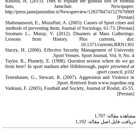
Rasooli, H. (2015). Tries to explain the gradual loss of football
fans, JameJam Newspaper:
http://press.jamejamonline.ir/Newspreview/1283784741527676969
[Persian]
Shahmansoori, E., Mozaffari, A. (2005). Causes of Sport crises and
methods of preventing them, Journal of Sociology, 61-73. [Persian]
Soomaro L., Muray, V. (2012). Disasters at Mass Gatherings:
Lessons from History. Plos currents, doi:
10.1371/currents.RRN1301
Stacey, H. (2006). Effective Security Management of University
Sport Venues. Sport Journal, Vol. 9, No. 4.
Taylor, R., Plumely, E. (1998). Question session where do we go
from here? In sport stadium after Hillsborough,
paper presented at
sport council
, p102.
Tenenbaum, G., Stewart, R. (2007). Aggression and Violence in
Sport. Retrived from www.isspoline.org.
Varkiani, F. (2005), Football and Society, Journal of Roshd, 45-55.
[Persian]
شاهده مقاله: 1,707
دریافت فایل اصل مقاله: 1,192