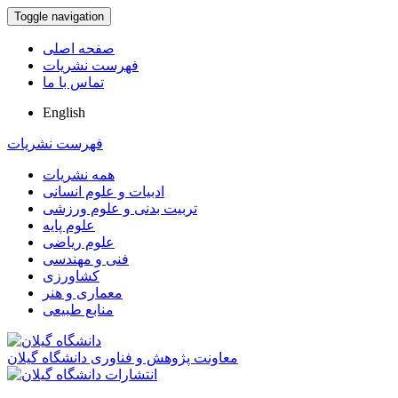
Toggle navigation
صفحه اصلی
فهرست نشریات
تماس با ما
English
فهرست نشریات
همه نشریات
ادبیات و علوم انسانی
تربیت بدنی و علوم ورزشی
علوم پایه
علوم ریاضی
فنی و مهندسی
کشاورزی
معماری و هنر
منابع طبیعی
معاونت پژوهش و فناوری دانشگاه گیلان