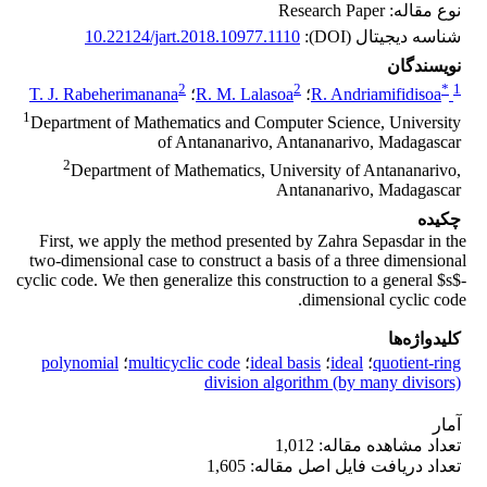
نوع مقاله: Research Paper
شناسه دیجیتال (DOI):
10.22124/jart.2018.10977.1110
نویسندگان
2
2
*
1
R. Andriamifidisoa
؛
R. M. Lalasoa
؛
T. J. Rabeherimanana
1
Department of Mathematics and Computer Science, University
of Antananarivo, Antananarivo, Madagascar
2
Department of Mathematics, University of Antananarivo,
Antananarivo, Madagascar
چکیده
First, we apply the method presented by Zahra Sepasdar in the
two-dimensional case to construct a basis of a three dimensional
cyclic code. We then generalize this construction to a general $s$-
dimensional cyclic code.
کلیدواژه‌ها
quotient-ring
؛
ideal
؛
ideal basis
؛
multicyclic code
؛
polynomial
division algorithm (by many divisors)
آمار
تعداد مشاهده مقاله: 1,012
تعداد دریافت فایل اصل مقاله: 1,605