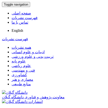
Toggle navigation
صفحه اصلی
فهرست نشریات
تماس با ما
English
فهرست نشریات
همه نشریات
ادبیات و علوم انسانی
تربیت بدنی و علوم ورزشی
علوم پایه
علوم ریاضی
فنی و مهندسی
کشاورزی
معماری و هنر
منابع طبیعی
معاونت پژوهش و فناوری دانشگاه گیلان