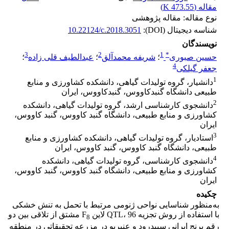
مقاله (
473.55 K
)
نوع مقاله: مقاله پژوهشی
شناسه دیجیتال (DOI):
10.22124/c.2018.3051
نویسندگان
3
2
1
*
حسین صبوری
؛
شریفه محمدآلق
؛
عبدالطیف قلی زاده
؛
4
جعفر گیلکی
1
دانشیار، گروه تولیدات گیاهی، دانشکده کشاورزی و منابع
طبیعی دانشگاه گنبدکاووس، گنبدکاووس، ایران
2
دانشجوی کارشناسی ارشد، گروه تولیدات گیاهی، دانشکده
کشاورزی و منابع طبیعی، دانشگاه گنبد کاووس، گنبد کاووس،
ایران
3
استادیار، گروه تولیدات گیاهی، دانشکده کشاورزی و منابع
طبیعی، دانشگاه گنبد کاووس، گنبد کاووس، ایران
4
دانشجوی کارشناسی، گروه تولیدات گیاهی، دانشکده
کشاورزی و منابع طبیعی، دانشگاه گنبد کاووس، گنبد کاووس،
ایران
چکیده
به‌منظور شناسایی نواحی ژنومی مرتبط با تحمل به تنش خشکی
با استفاده از روش تجزیه QTL، 96 لاین F
مشتق از تلاقی بین دو
8
رقم برنج ایرانی سپیدرود و عنبربو در مزرعه تحقیقاتی در منطقه