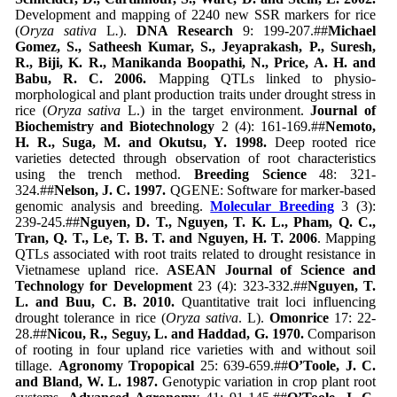
Development and mapping of 2240 new SSR markers for rice
(
Oryza sativa
L
.
).
DNA Research
9: 199-207.##
Michael
Gomez, S., Satheesh Kumar, S., Jeyaprakash, P., Suresh,
R., Biji, K. R., Manikanda Boopathi, N., Price, A. H. and
Babu, R. C. 2006.
Mapping QTLs linked to physio-
morphological and plant production traits under drought stress in
rice (
Oryza sativa
L.) in the target environment.
Journal of
Biochemistry and Biotechnology
2 (4): 161-169.##
Nemoto,
H. R., Suga, M. and Okutsu, Y. 1998.
Deep rooted rice
varieties detected through observation of root characteristics
using the trench method.
Breeding Science
48: 321-
324.##
Nelson, J. C. 1997.
QGENE: Software for marker-based
genomic analysis and breeding.
Molecular Breeding
3 (3):
239-245.##
Nguyen, D. T., Nguyen, T. K. L., Pham, Q. C.,
Tran, Q. T., Le, T. B. T. and Nguyen, H. T. 2006
. Mapping
QTLs associated with root traits related to drought resistance in
Vietnamese upland rice.
ASEAN Journal of Science and
Technology for Development
23 (4): 323-332.##
Nguyen, T.
L. and Buu, C. B. 2010.
Quantitative trait loci influencing
drought tolerance in rice (
Oryza sativa
. L).
Omonrice
17: 22-
28.##
Nicou, R., Seguy, L. and Haddad, G. 1970.
Comparison
of rooting in four upland rice varieties with and without soil
tillage.
Agronomy Tropopical
25: 639-659.##
O’Toole, J. C.
and Bland, W. L. 1987.
Genotypic variation in crop plant root