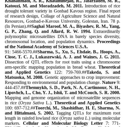
Khanahmadi, A. R., Khataminejad, R., Jafarzadeh, M. R.,
Katouzi, M. and Moradzadeh, M. 2011.
Introduction of rice
drought tolerant variety in Gonbad Kavous region. Final report
of research design, Collage of Agriculture Science and Natural
Resources, Gonbad-e-Kavous University, Golestan, Iran. 78 p.
(In Persian).##
Saghai Maroof, M. A., Biyashev, R. M., Yang,
G. P., Zhang, Q. and Allard, R. W. 1994.
Extraordinarily
polymorphic microsatellites DNA in barely species diversity,
chromosomal location, and population dynamics.
Proceedings
of the National Academy of Sciences U.S.A.
91: 5466-5570.##
Sharma, S., Xu, S., Ehdaie, B., Hoops, A.,
Close, T. C. J., Lukaszewski, A. J. and Waines, J. G. 2011.
Dissection of QTL effects for root traits using a chromosome
arm-specific mapping population in bread wheat.
Theoretical
and Applied Genetics
122: 759-769.##
Takeda, S. and
Matsuoka, M. 2008.
Genetic approaches to crop improvement:
Responding to environmental and population change.
Nature
9:
444-457.##
Themnykh, S. D., Park, N. A, Cartinnour, N. H.,
Lipovhch, L., Cho, Y. J., Ishii, T. and McCouch, S. R. 2000.
Mapping and genome organization of microsatellite sequences
in rice (
Oryza Sativa
L.).
Theoretical and Applied Genetics
100: 697-712.##
Toorchi, M., Shashidhar, H. E, Sharma, N.
and Hittalmani, S. 2002.
Tagging QTLs for maximum root
length in rainfed lowland rice (
Oryza sativa L
.) using molecular
markers.
Cellular and Molecular Biology Letter
7: 771-