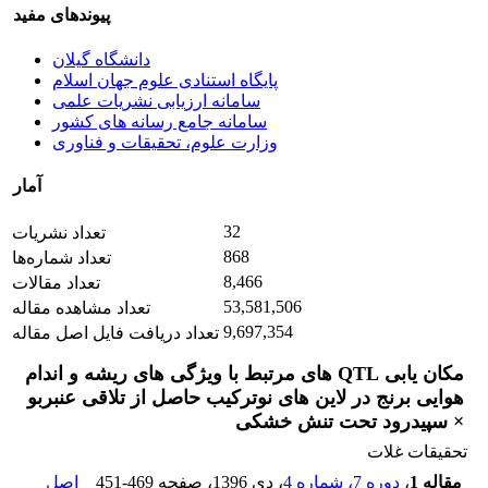
پیوندهای مفید
دانشگاه گیلان
پایگاه استنادی علوم جهان اسلام
سامانه ارزیابی نشریات علمی
سامانه جامع رسانه های کشور
وزارت علوم، تحقیقات و فناوری
آمار
32
تعداد نشریات
868
تعداد شماره‌ها
8,466
تعداد مقالات
53,581,506
تعداد مشاهده مقاله
9,697,354
تعداد دریافت فایل اصل مقاله
مکان یابی QTL های مرتبط با ویژگی های ریشه و اندام
هوایی برنج در لاین های نوترکیب حاصل از تلاقی عنبربو
× سپیدرود تحت تنش خشکی
تحقیقات غلات
مقاله 1
،
دوره 7، شماره 4
، دی 1396
، صفحه
451-469
اصل