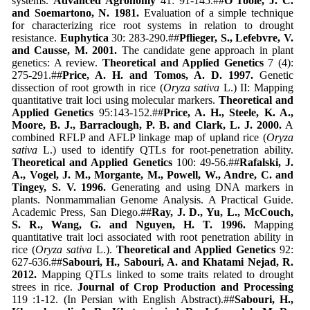
systems.
Advanced Agronomy
41: 91-145.##
O’Toole, J. C.
and Soemartono, N. 1981.
Evaluation of a simple technique
for characterizing rice root systems in relation to drought
resistance.
Euphytica
30: 283-290.##
Pflieger, S., Lefebvre, V.
and Causse, M. 2001.
The candidate gene approach in plant
genetics: A review.
Theoretical and Applied Genetics
7 (4):
275-291.##
Price, A. H. and Tomos, A. D. 1997.
Genetic
dissection of root growth in rice (
Oryza sativa
L.) II: Mapping
quantitative trait loci using molecular markers.
Theoretical and
Applied Genetics
95:143-152.##
Price, A. H., Steele, K. A.,
Moore, B. J., Barraclough, P. B. and Clark, L. J. 2000.
A
combined RFLP and AFLP linkage map of upland rice (
Oryza
sativa
L.) used to identify QTLs for root-penetration ability.
Theoretical and Applied Genetics
100: 49-56.##
Rafalski, J.
A., Vogel, J. M., Morgante, M., Powell, W., Andre, C. and
Tingey, S. V. 1996.
Generating and using DNA markers in
plants. Nonmammalian Genome Analysis. A Practical Guide.
Academic Press, San Diego.##
Ray, J. D., Yu, L., McCouch,
S. R., Wang, G. and Nguyen, H. T. 1996.
Mapping
quantitative trait loci associated with root penetration ability in
rice (
Oryza sativa
L.).
Theoretical and Applied Genetics
92:
627-636.##
Sabouri, H., Sabouri, A. and Khatami Nejad, R.
2012.
Mapping QTLs linked to some traits related to drought
strees in rice.
Journal of Crop Production and Processing
119 :1-12. (In Persian with English Abstract).##
Sabouri, H.,