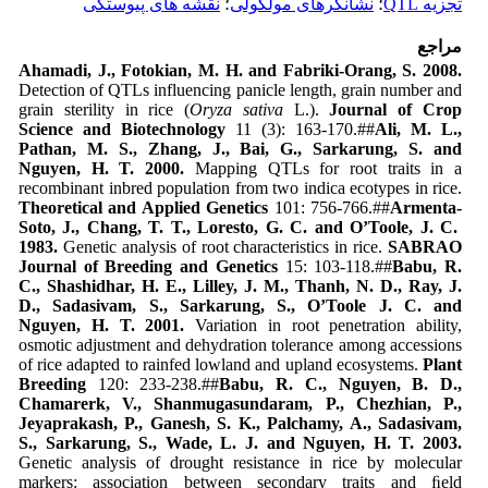
تجزیه QTL
؛
نشانگرهای مولکولی
؛
نقشه های پیوستگی
مراجع
Ahamadi, J., Fotokian, M. H. and Fabriki-Orang, S. 2008.
Detection of QTLs influencing panicle length, grain number and
grain sterility in rice (
Oryza sativa
L.).
Journal of Crop
Science and Biotechnology
11 (3): 163-170.##
Ali, M. L.,
Pathan, M. S., Zhang, J., Bai, G., Sarkarung, S. and
Nguyen, H. T. 2000.
Mapping QTLs for root traits in a
recombinant inbred population from two indica ecotypes in rice.
Theoretical and Applied Genetics
101: 756-766.##
Armenta-
Soto, J., Chang, T. T., Loresto, G. C. and O’Toole, J. C.
1983.
Genetic analysis of root characteristics in rice.
SABRAO
Journal of Breeding and Genetics
15: 103-118.##
Babu, R.
C., Shashidhar, H. E., Lilley, J. M., Thanh, N. D., Ray, J.
D., Sadasivam, S., Sarkarung, S., O’Toole J. C. and
Nguyen, H. T. 2001.
Variation in root penetration ability,
osmotic adjustment and dehydration tolerance among accessions
of rice adapted to rainfed lowland and upland ecosystems.
Plant
Breeding
120: 233-238.##
Babu, R. C., Nguyen, B. D.,
Chamarerk, V., Shanmugasundaram, P., Chezhian, P.,
Jeyaprakash, P., Ganesh, S. K., Palchamy, A., Sadasivam,
S., Sarkarung, S., Wade, L. J. and Nguyen, H. T. 2003.
Genetic analysis of drought resistance in rice by molecular
markers: association between secondary traits and ﬁeld