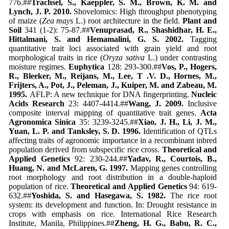
776.##
Trachsel, S., Kaeppler, S. M., Brown, K. M. and
Lynch, J. P. 2010.
Shovelomics: High throughput phenotyping
of maize (
Zea mays
L.) root architecture in the field.
Plant and
Soil
341 (1-2): 75-87.##
Venuprasad, R., Shashidhar, H. E.,
Hittalmani, S. and Hemamalini, G. S. 2002.
Tagging
quantitative trait loci associated with grain yield and root
morphological traits in rice (
Oryza sativa
L.) under contrasting
moisture regimes.
Euphytica
128: 293-300.##
Vos, P., Hogers,
R., Bleeker, M., Reijans, M., Lee, T .V. D., Hornes, M.,
Frijters, A., Pot, J., Peleman, J., Kuiper, M. and Zabeau, M.
1995.
AFLP: A new technique for DNA fingerprinting.
Nucleic
Acids Research
23: 4407-4414.##
Wang, J. 2009.
Inclusive
composite interval mapping of quantitative trait genes.
Acta
Agronomica Sinica
35: 3239-3245.##
Xiao, J. H., Li, J. M.,
Yuan, L. P. and Tanksley, S. D. 1996.
Identification of QTLs
affecting traits of agronomic importance in a recombinant inbred
population derived from subspecific rice cross.
Theoretical and
Applied Genetics
92: 230-244.##
Yadav, R., Courtois, B.,
Huang, N. and McLaren, G. 1997.
Mapping genes controlling
root morphology and root distribution in a double-haploid
population of rice.
Theoretical and Applied Genetics
94: 619-
632.##
Yoshida, S. and Hasegawa, S. 1982.
The rice root
system: its development and function. In: Drought resistance in
crops with emphasis on rice. International Rice Research
Institute, Manila, Philippines.##
Zheng, H. G., Babu, R. C.,