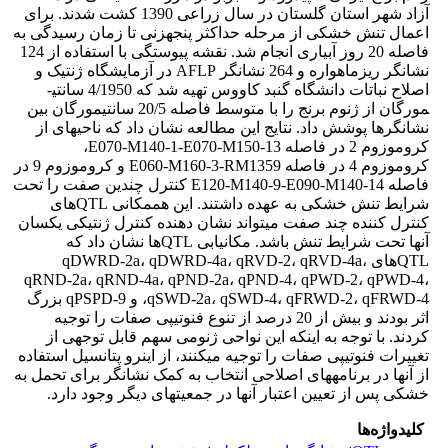
آزاد شهر استان گلستان در سال زراعی 1390 کشت شدند. برای
اعمال تنش خشکی از مرحله حداکثر پنجه­زنی تا زمان رسیدگی به
فاصله 20 روز آبیاری انجام شد. نقشه پیوستگی با استفاده از 124
نشانگر ریزماهواره و 264 نشانگر AFLP در آزمایشگاه ژنتیک و
اصلاح نباتات دانشگاه گنبد کاووس تهیه شد که 4/1950 سانتی­
مورگان از ژنوم برنج را با متوسط فاصله 20/5 سانتی­مورگان بین
نشانگرها پوشش داد. نتایج این مطالعه نشان داد که ناحیه­ای از
کروموزوم 2 در فاصله E070-M140-1-E070-M150-13،
کروموزوم 4 در فاصله E060-M160-3-RM1359 و کروموزوم 9 در
فاصله E120-M140-9-E090-M140-14 کنترل چندین صفت را تحت
شرایط تنش خشکی به عهده داشتند. این هم­مکانی QTLهای
کنترل کننده چند صفت می­تواند نشان دهنده کنترل ژنتیکی یکسان
آن­ها تحت شرایط تنش ­باشد. مکان­یابی QTLها نشان داد که
QTLهای qDWRD-2a، qDWRD-4a، qRVD-2، qRVD-4a،
qRND-2a، qRND-4a، qPND-2a، qPND-4، qPWD-2، qPWD-4،
qSWD-2a، qSWD-4، qFRWD-2، qFRWD-4، و qPSPD-9 بزرگ
اثر بودند و بیش از 20 درصد از تنوع فنوتیپی صفات را توجیه
کردند. با توجه به اینکه این نواحی ژنومی سهم قابل توجهی از
تغییرات فنوتیپی صفات را توجیه می­کنند، از این­رو پتانسیل استفاده
از آن­ها در برنامه­های اصلاحی انتخاب به کمک نشانگر برای تحمل به
خشکی پس از تعیین اعتبار آن­ها در جمعیت­های دیگر وجود دارد.
کلیدواژه‌ها