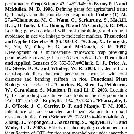
performance.
Crop Science
43: 1457-1469.##
Byrne, P. F. and
McMullen, M. D. 1996.
Defining genes for agricultural traits:
QTL analysis and the candidate gene approach.
Probe
7 (1): 24-
27.##
Champoux, M. C., Wang, G., Sarkarung, S., Mackill,
D. J., O’Toole, J. C., Huang, N. and McCouch, S. R. 1995.
Locating genes associated with root morphology and drought
avoidance in rice via linkage to molecular markers.
Theoretical
and Applied Genetics
90 (6): 969-981.##
Chen, X., Temnykh,
S., Xu, Y., Cho, Y. G. and McCouch, S. R. 1997.
Development of a microsatellite framework map providing
genome-wide coverage in rice (
Oryza sativa
L
.
).
Theoretical
and Applied Genetics
95: 553-567.##
Clark, L. J., Price, A.
H., Steele, K. A. and Whalley, W. R. 2008.
Evidence from
near-isogenic lines that root penetration increases with root
diameter and bending stiffness in rice.
Functional Plant
Biology
35: 1163-1171.##
Courtois, B., Shen, L., Petalcorin,
W., Carandang, S., Mauleon, R. and Li, Z. 2003.
Locating
QTLs controlling constitutive root traits in the rice population
IAC 165 × Co39.
Euphytica
134: 335-345.##
Ekanayake, I.
J., O’Toole, J. C, Carrity, D. P. and Masajo, T. M. 1985.
Inheritance of root characters and their relations to drought
resistance in rice.
Crop Science
25: 927-933.##
Kamoshita, A.,
Zhang, J., Siopongco, J., Sarkarung, S., Nguyen, H. T. and
Wade, L. J. 2002a.
Effects of phenotyping environment on
identiﬁcation of QTL for rice root morphology under anaerobic