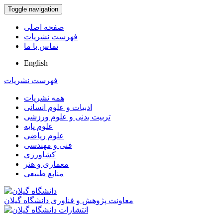
Toggle navigation
صفحه اصلی
فهرست نشریات
تماس با ما
English
فهرست نشریات
همه نشریات
ادبیات و علوم انسانی
تربیت بدنی و علوم ورزشی
علوم پایه
علوم ریاضی
فنی و مهندسی
کشاورزی
معماری و هنر
منابع طبیعی
معاونت پژوهش و فناوری دانشگاه گیلان