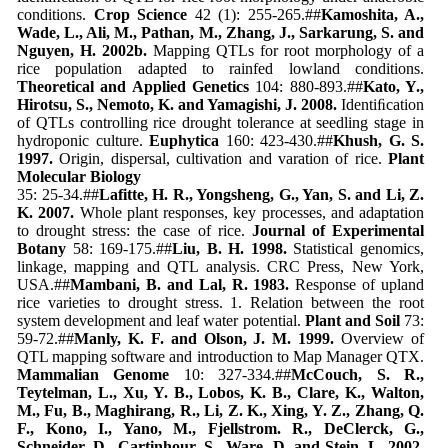
conditions.
Crop Science
42 (1): 255-265.##
Kamoshita, A.,
Wade, L., Ali, M., Pathan, M., Zhang, J., Sarkarung, S. and
Nguyen, H. 2002b.
Mapping QTLs for root morphology of a
rice population adapted to rainfed lowland conditions.
Theoretical and Applied Genetics
104: 880-893.##
Kato, Y.,
Hirotsu, S., Nemoto, K. and Yamagishi, J. 2008.
Identiﬁcation
of QTLs controlling rice drought tolerance at seedling stage in
hydroponic culture.
Euphytica
160: 423-430.##
Khush, G. S.
1997.
Origin, dispersal, cultivation and varation of rice.
Plant
Molecular Biology
35: 25-34.##
Lafitte, H. R., Yongsheng, G., Yan, S. and Li, Z.
K. 2007.
Whole plant responses, key processes, and adaptation
to drought stress: the case of rice.
Journal of Experimental
Botany
58: 169-175.##
Liu, B. H. 1998.
Statistical genomics,
linkage, mapping and QTL analysis. CRC Press, New York,
USA.##
Mambani, B. and Lal, R. 1983.
Response of upland
rice varieties to drought stress. 1. Relation between the root
system development and leaf water potential.
Plant and Soil
73:
59-72.##
Manly, K. F. and Olson, J. M. 1999.
Overview of
QTL mapping software and introduction to Map Manager QTX.
Mammalian Genome
10: 327-334.##
McCouch, S. R.,
Teytelman, L., Xu, Y. B., Lobos, K. B., Clare, K., Walton,
M., Fu, B., Maghirang, R., Li, Z. K., Xing, Y. Z., Zhang, Q.
F., Kono, I., Yano, M., Fjellstrom. R., DeClerck, G.,
Schneider, D., Cartinhour, S., Ware, D. and Stein, L. 2002.